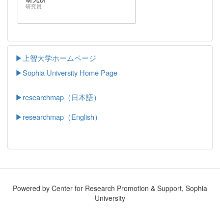
研究員
▶上智大学ホームページ
▶
Sophia University Home Page
▶researchmap（日本語）
▶researchmap（English）
Powered by Center for Research Promotion & Support, Sophia
University