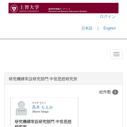
ログイン
日本語
｜
English
研究機構常設研究部門 中世思想研究所
総件数
1
タカギ モエミ
髙木 もえみ
Moemi Takagi
研究機構常設研究部門 中世思想
研究所