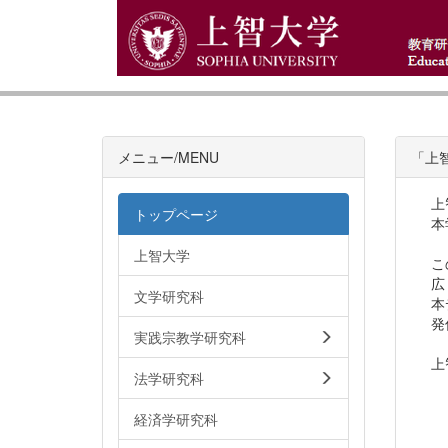
メニュー/MENU
「上
上
トップページ
本
上智大学
こ
広
文学研究科
本
発
実践宗教学研究科
上
法学研究科
経済学研究科