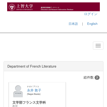
ログイン
日本語
｜
English
Department of French Literature
総件数
7
ナガイ アツコ
永井 敦子
Nagai Atsuko
文学部フランス文学科
教授