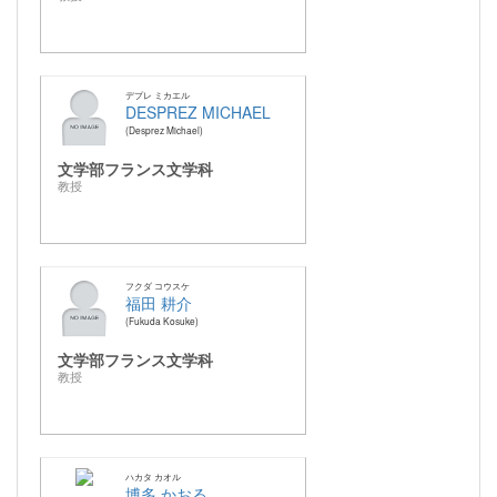
デプレ ミカエル
DESPREZ MICHAEL
Desprez Michael
文学部フランス文学科
教授
フクダ コウスケ
福田 耕介
Fukuda Kosuke
文学部フランス文学科
教授
ハカタ カオル
博多 かおる