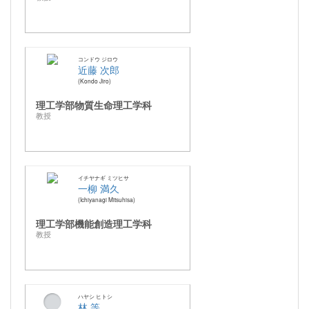
コンドウ ジロウ
近藤 次郎
Kondo Jiro
理工学部物質生命理工学科
教授
イチヤナギ ミツヒサ
一柳 満久
Ichiyanagi Mitsuhisa
理工学部機能創造理工学科
教授
ハヤシ ヒトシ
林 等