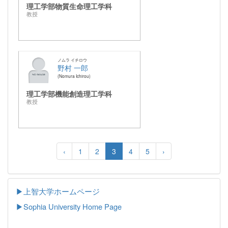
理工学部物質生命理工学科
教授
ノムラ イチロウ
野村 一郎
Nomura Ichirou
理工学部機能創造理工学科
教授
‹
1
2
3
4
5
›
▶上智大学ホームページ
▶
Sophia University Home Page