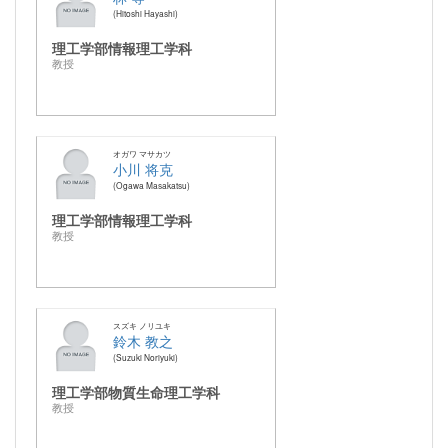
Hitoshi Hayashi
理工学部情報理工学科
教授
オガワ マサカツ
小川 将克
Ogawa Masakatsu
理工学部情報理工学科
教授
スズキ ノリユキ
鈴木 教之
Suzuki Noriyuki
理工学部物質生命理工学科
教授