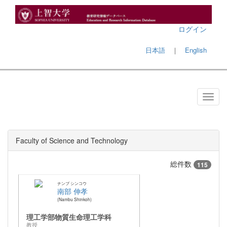
ログイン
日本語
｜
English
Faculty of Science and Technology
総件数
115
ナンブ シンコウ
南部 伸孝
Nambu Shinkoh
理工学部物質生命理工学科
教授