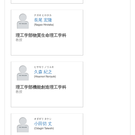
ナガオ ヒロタカ
長尾 宏隆
Nagao Hirotaka
理工学部物質生命理工学科
教授
ヒサモリ ノリユキ
久森 紀之
Hisamori Noriyuki
理工学部機能創造理工学科
教授
オダギリ タケシ
小田切 丈
Odagiri Takeshi