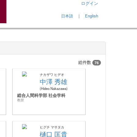
ログイン
日本語
｜
English
総件数
76
ナカザワ ヒデオ
中澤 秀雄
Hideo Nakazawa
総合人間科学部 社会学科
教授
ヒグチ マサタカ
樋口 匡貴