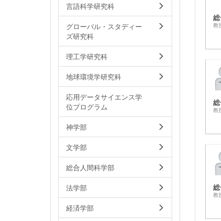
言語科学研究科
総
グローバル・スタディー
教
ズ研究科
理工学研究科
地球環境学研究科
応用データサイエンス学
総
位プログラム
教
神学部
文学部
総合人間科学部
総
法学部
教
経済学部