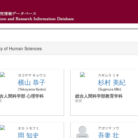
ty of Human Sciences
ヨコヤマ キョウコ
スギムラ ミキ
横山 恭子
杉村 美紀
Yokoyama Kyoko
Sugimura Miki
合人間科学部 心理学科
総合人間科学部教育学科
授
教授
オカ トモフミ
アガツマ ソウ
岡 知史
吾妻 壮