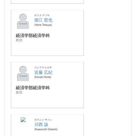
ホリエ テツヤ
堀江 哲也
Horie Tetsuya
経済学部経済学科
教授
コンドウ ヒロキ
近藤 広紀
Kondo Hiroki
経済学部経済学科
教授
カワニシ サトシ
川西 諭
Kawanishi Satoshi