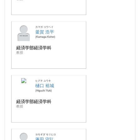
カマガ コウヘイ
釜賀 浩平
Kamaga Kohei
経済学部経済学科
教授
ヒグチ ユウキ
樋口 裕城
Higuchi Yuki
経済学部経済学科
教授
ヨモギダ モリヒロ
蓬田 守弘