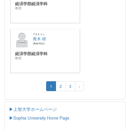
経済学部経済学科
教授
アオキ ケン
青木 研
Aoki Ken
経済学部経済学科
教授
1
2
3
›
▶上智大学ホームページ
▶
Sophia University Home Page