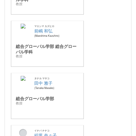
教授
マエシマ カズヒロ
前嶋 和弘
Maeshima Kazuhiro
総合グローバル学部 総合グロー
バル学科
教授
タナカ マサコ
田中 雅子
Tanaka Masako
総合グローバル学部
教授
イナバ ナナコ
稲葉 奈々子