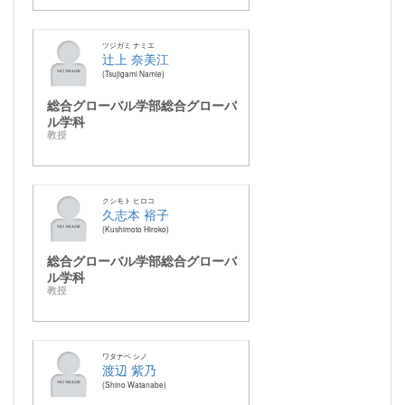
ツジガミ ナミエ
辻上 奈美江
Tsujigami Namie
総合グローバル学部総合グローバ
ル学科
教授
クシモト ヒロコ
久志本 裕子
Kushimoto Hiroko
総合グローバル学部総合グローバ
ル学科
教授
ワタナベ シノ
渡辺 紫乃
Shino Watanabe