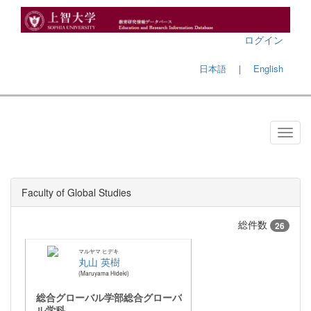
ログイン
日本語
｜
English
Faculty of Global Studies
総件数
26
マルヤマ ヒデキ
丸山 英樹
Maruyama Hideki
総合グローバル学部総合グローバ
ル学科