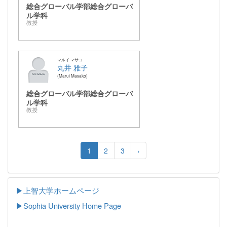
総合グローバル学部総合グローバ
ル学科
教授
マルイ マサコ
丸井 雅子
Marui Masako
総合グローバル学部総合グローバ
ル学科
教授
1
2
3
›
▶上智大学ホームページ
▶
Sophia University Home Page