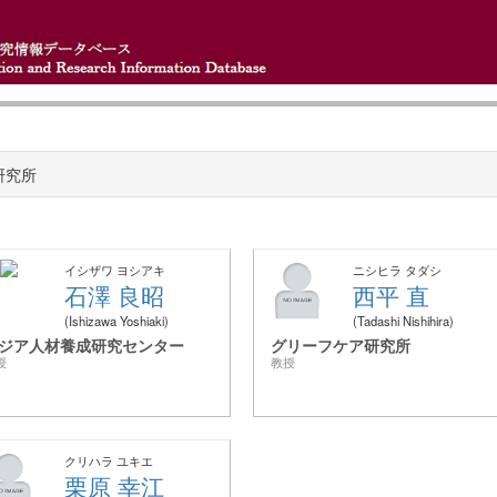
研究所
イシザワ ヨシアキ
ニシヒラ タダシ
石澤 良昭
西平 直
Ishizawa Yoshiaki
Tadashi Nishihira
ジア人材養成研究センター
グリーフケア研究所
授
教授
クリハラ ユキエ
栗原 幸江