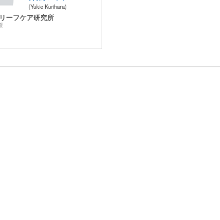
Yukie Kurihara
リーフケア研究所
授