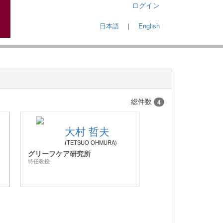
ログイン
日本語
｜
English
総件数
4
大村 哲夫
TETSUO OHMURA
グリーフケア研究所
特任教授