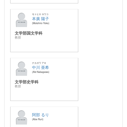
モトヒロ ヨウコ
本廣 陽子
Motohiro Yoko
文学部国文学科
教授
ナカガワ アキ
中川 亜希
Aki Nakagawa
文学部史学科
教授
阿部 るり
Abe Ruri