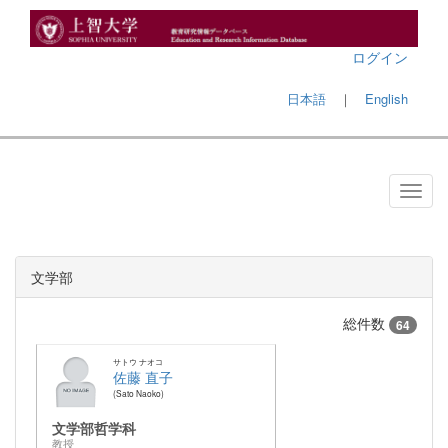
ログイン
日本語
｜
English
文学部
総件数
64
サトウ ナオコ
佐藤 直子
Sato Naoko
文学部哲学科
教授