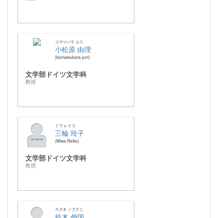
コマツバラ ユリ
小松原 由理
komatsubara yuri
文学部ドイツ文学科
教授
ミワ レイコ
三輪 玲子
Miwa Reiko
文学部ドイツ文学科
教授
スズキ ノブクニ
鈴木 伸国