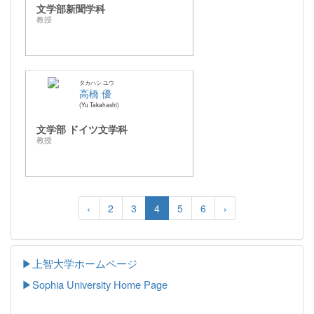
文学部新聞学科
教授
タカハシ ユウ
高橋 優
Yu Takahashi
文学部 ドイツ文学科
教授
‹
2
3
4
5
6
›
▶上智大学ホームページ
▶
Sophia University Home Page