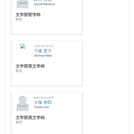
Suzuki Nobukuni
文学部哲学科
教授
シモジョウ ケイコ
下條 恵子
Shimojo Keiko
文学部英文学科
教授
オオツカ ジュロウ
大塚 寿郎
Otsuka Juro
文学部英文学科
教授