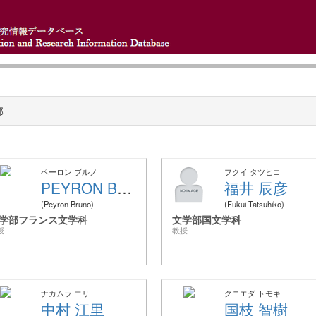
部
ペーロン ブルノ
フクイ タツヒコ
PEYRON BRUNO
福井 辰彦
Peyron Bruno
Fukui Tatsuhiko
学部フランス文学科
文学部国文学科
授
教授
ナカムラ エリ
クニエダ トモキ
中村 江里
国枝 智樹