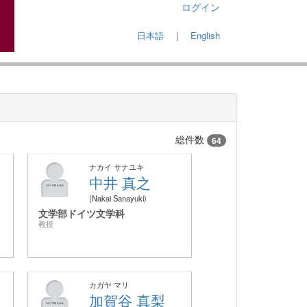
ログイン
日本語
｜
English
総件数
64
ナカイ サナユキ
中井 真之
Nakai Sanayuki
文学部ドイツ文学科
教授
カガヤ マリ
加賀谷 真梨