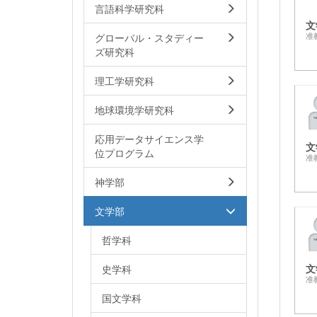
言語科学研究科
文
グローバル・スタディー
准
ズ研究科
理工学研究科
地球環境学研究科
応用データサイエンス学
文
位プログラム
准
神学部
文学部
哲学科
文
史学科
准
国文学科