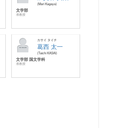
Mari Kagaya
文学部
准教授
カサイ タイチ
葛西 太一
Taichi KASAI
文学部 国文学科
准教授