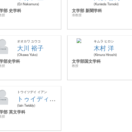
Eri Nakamura
Kunieda Tomoki
学部 史学科
文学部 新聞学科
教授
准教授
オオカワ ユウコ
キムラ ヒロシ
大川 裕子
木村 洋
Okawa Yuko
Kimura Hiroshi
学部史学科
文学部国文学科
教授
教授
トウイツデイ イアン
トゥイディ イアン
Iain Twiddy
学部 英文学科
教授