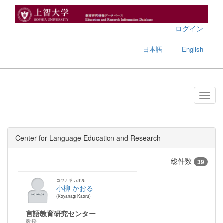
ログイン
日本語
｜
English
Center for Language Education and Research
総件数
39
コヤナギ カオル
小柳 かおる
Koyanagi Kaoru
言語教育研究センター
教授