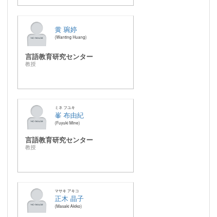
黄 琬婷
Wanting Huang
言語教育研究センター
教授
ミネ フユキ
峯 布由紀
Fuyuki Mine
言語教育研究センター
教授
マサキ アキコ
正木 晶子
Masaki Akiko