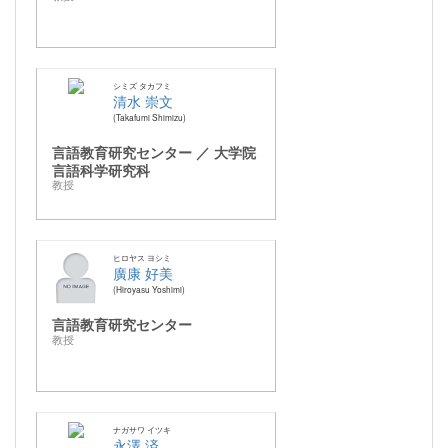
シミズ タカフミ
清水 崇文
Takafumi Shimizu
言語教育研究センター ／ 大学院
言語科学研究科
教授
ヒロヤス ヨシミ
廣康 好美
Hiroyasu Yoshimi
言語教育研究センター
教授
ナガサワ イツキ
永澤 済