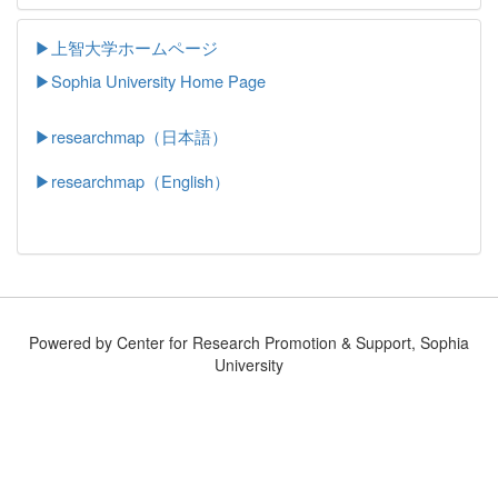
▶上智大学ホームページ
▶
Sophia University Home Page
▶researchmap（日本語）
▶researchmap（English）
Powered by Center for Research Promotion & Support, Sophia
University