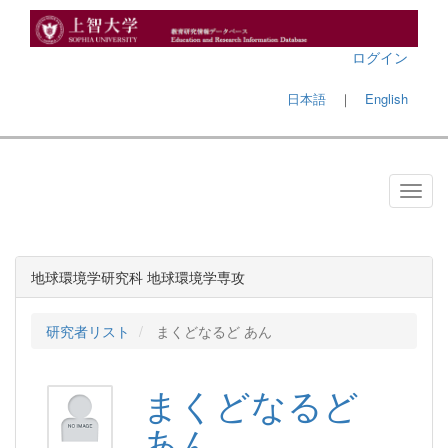
ログイン
日本語
｜
English
地球環境学研究科 地球環境学専攻
研究者リスト
まくどなるど あん
まくどなるど
あん