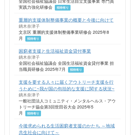
全国社会福祉協議会 日常生活自立支援事業 専門員
実践力強化研修会
招待有り
重層的支援体制整備事業の概要と今後に向けて
鏑木奈津子
文京区 重層的支援体制整備事業研修会 2025年8
月
招待有り
困窮者支援と生活福祉資金貸付事業
鏑木奈津子
全国社会福祉協議会 全国生活福祉資金貸付事業 担
当職員研修会 2025年7月
招待有り
支援を要する人々に届くアウトリーチ支援を行
うために~我が国の包括的な支援に関する状況~
鏑木奈津子
一般社団法人コミュニティ・メンタルヘルス・アウ
トリーチ協会第3回世田谷大会 2025年5
月
招待有り
今後求められる生活困窮者支援のかたち ～地域
共生社会に向けて～