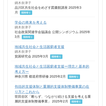
鏑木奈津子
品川区共生社会をめざす図書館講座 2025年3
月
招待有り
学会の将来を考える
鏑木奈津子
社会政策関連学会協議会 公開シンポジウム 2025年
3月
招待有り
地域共生社会と生活困窮者支援
鏑木奈津子
貧困研究会 2025年3月
招待有り
地域共生社会と生活困窮者支援ー理念と基本的
考え方ー
神奈川県 都道府県研修 2025年2月
招待有り
包括的支援体制と重層的支援体制整備事業の在
り方とこれから
世田谷区「断らず、つながり続ける支援を考える重
層的支援体制整備事業」 2025年2月
招待有り