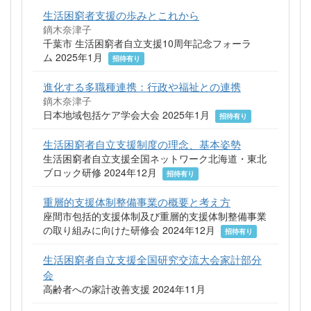
生活困窮者支援の歩みとこれから
鏑木奈津子
千葉市 生活困窮者自立支援10周年記念フォーラ
ム 2025年1月
招待有り
進化する多職種連携：行政や福祉との連携
鏑木奈津子
日本地域包括ケア学会大会 2025年1月
招待有り
生活困窮者自立支援制度の理念、基本姿勢
生活困窮者自立支援全国ネットワーク北海道・東北
ブロック研修 2024年12月
招待有り
重層的支援体制整備事業の概要と考え方
座間市包括的支援体制及び重層的支援体制整備事業
の取り組みに向けた研修会 2024年12月
招待有り
生活困窮者自立支援全国研究交流大会家計部分
会
高齢者への家計改善支援 2024年11月