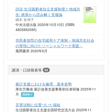
詳説 生活困窮者自立支援制度と地域共
生: 政策から読み解く支援論
鏑木 奈津子
中央法規出版 2020年10月10日 (ISBN:
4805882085)
市民参加型の在宅緩和ケア体制－地域共生社会
の実現に向けたソーシャルワーク実践－
風間書房 2020年6月
講演・口頭発表等
59
家計支援における倫理、基本姿勢
厚生労働省 家計改善支援事業初任者研修 2025年11
月
招待有り
災害法制に位置づいた福祉
生活困窮者自立支援全国研究交流大会 2025年11