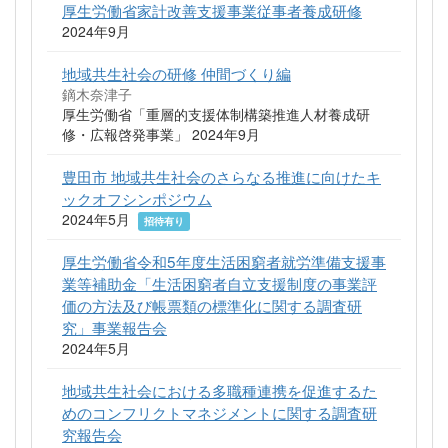
厚生労働省家計改善支援事業従事者養成研修
2024年9月
地域共生社会の研修 仲間づくり編
鏑木奈津子
厚生労働省「重層的支援体制構築推進人材養成研
修・広報啓発事業」 2024年9月
豊田市 地域共生社会のさらなる推進に向けたキ
ックオフシンポジウム
2024年5月
招待有り
厚生労働省令和5年度生活困窮者就労準備支援事
業等補助金「生活困窮者自立支援制度の事業評
価の方法及び帳票類の標準化に関する調査研
究」事業報告会
2024年5月
地域共生社会における多職種連携を促進するた
めのコンフリクトマネジメントに関する調査研
究報告会