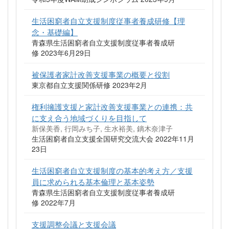
生活困窮者自立支援制度従事者養成研修【理
念・基礎編】
青森県生活困窮者自立支援制度従事者養成研
修 2023年6月29日
被保護者家計改善支援事業の概要と役割
東京都自立支援関係研修 2023年2月
権利擁護支援と家計改善支援事業との連携：共
に支え合う地域づくりを目指して
新保美香, 行岡みち子, 生水裕美, 鏑木奈津子
生活困窮者自立支援全国研究交流大会 2022年11月
23日
生活困窮者自立支援制度の基本的考え方／支援
員に求められる基本倫理と基本姿勢
青森県生活困窮者自立支援制度従事者養成研
修 2022年7月
支援調整会議と支援会議