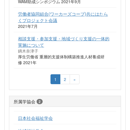
WAM助成シンポジウム 2021年9月
労働者協同組合(ワーカーズコープ)共にはたら
くプロジェクト会議
2021年7月
相談支援・参加支援・地域づくり支援の一体的
実施について
鏑木奈津子
厚生労働省 重層的支援体制構築推進人材養成研
修 2021年
1
2
»
所属学協会
2
日本社会福祉学会