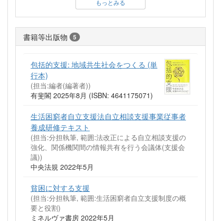
もっとみる
書籍等出版物
5
包括的支援: 地域共生社会をつくる (単
行本)
(担当:編者(編著者))
有斐閣 2025年8月 (ISBN: 4641175071)
生活困窮者自立支援法自立相談支援事業従事者
養成研修テキスト
(担当:分担執筆, 範囲:法改正による自立相談支援の
強化、関係機関間の情報共有を行う会議体(支援会
議))
中央法規 2022年5月
貧困に対する支援
(担当:分担執筆, 範囲:生活困窮者自立支援制度の概
要と役割)
ミネルヴァ書房 2022年5月