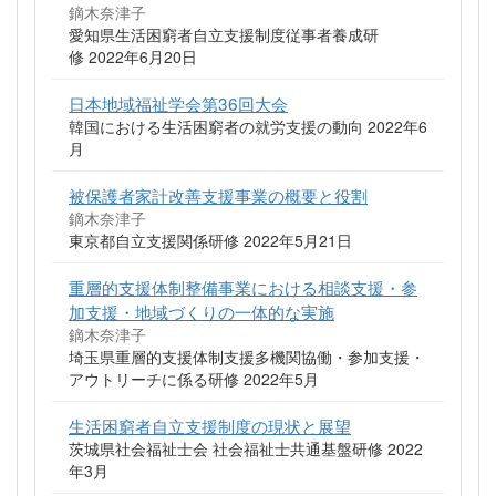
鏑木奈津子
愛知県生活困窮者自立支援制度従事者養成研
修 2022年6月20日
日本地域福祉学会第36回大会
韓国における生活困窮者の就労支援の動向 2022年6
月
被保護者家計改善支援事業の概要と役割
鏑木奈津子
東京都自立支援関係研修 2022年5月21日
重層的支援体制整備事業における相談支援・参
加支援・地域づくりの一体的な実施
鏑木奈津子
埼玉県重層的支援体制支援多機関協働・参加支援・
アウトリーチに係る研修 2022年5月
生活困窮者自立支援制度の現状と展望
茨城県社会福祉士会 社会福祉士共通基盤研修 2022
年3月