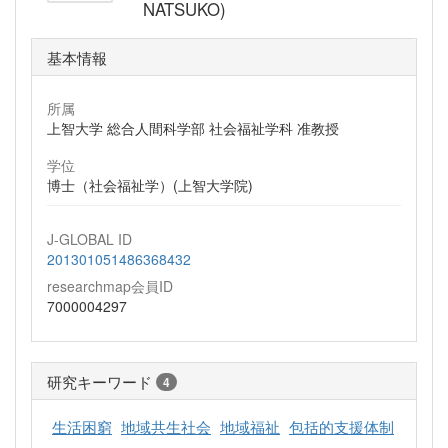
NATSUKO)
基本情報
所属
上智大学 総合人間科学部 社会福祉学科 准教授
学位
博士（社会福祉学）(上智大学院)
J-GLOBAL ID
201301051486368432
researchmap会員ID
7000004297
研究キーワード
4
生活困窮
地域共生社会
地域福祉
包括的支援体制