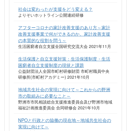
社会は変わったが支援をどう変える？
よりそいホットライン公開連続研修
アフターコロナの家計改善支援のあり方～家計
改善支援事業で何ができるのか。家計改善支援
の本質的な役割を問う～
生活困窮者自立支援全国研究交流大会 2021年11月
生活保護と自立支援対策：生活保護制度・生活
困窮者自立支援制度の現状と課題
公益財団法人全国市町村研修財団 市町村職員中央
研修所(市町村アカデミー) 2021年10月
地域共生社会の実現に向けて～これからの野洲
市の取組みに必要なこと～
野洲市市民相談総合支援推進委員会及び野洲市地域
福祉計画推進委員会 合同研修会 2021年10月
NPOと行政との協働の現在地～地域共生社会の
実現に向けて～