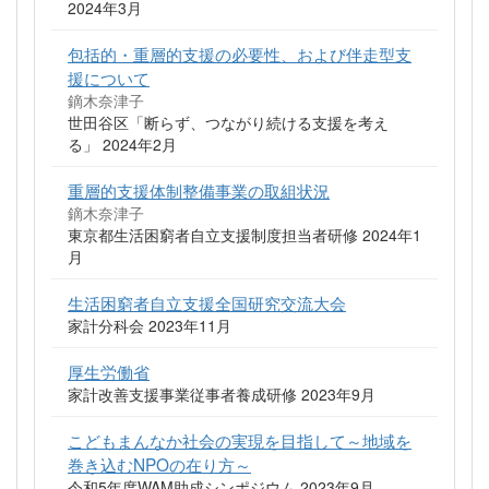
2024年3月
包括的・重層的支援の必要性、および伴走型支
援について
鏑木奈津子
世田谷区「断らず、つながり続ける支援を考え
る」 2024年2月
重層的支援体制整備事業の取組状況
鏑木奈津子
東京都生活困窮者自立支援制度担当者研修 2024年1
月
生活困窮者自立支援全国研究交流大会
家計分科会 2023年11月
厚生労働省
家計改善支援事業従事者養成研修 2023年9月
こどもまんなか社会の実現を目指して～地域を
巻き込むNPOの在り方～
令和5年度WAM助成シンポジウム 2023年9月