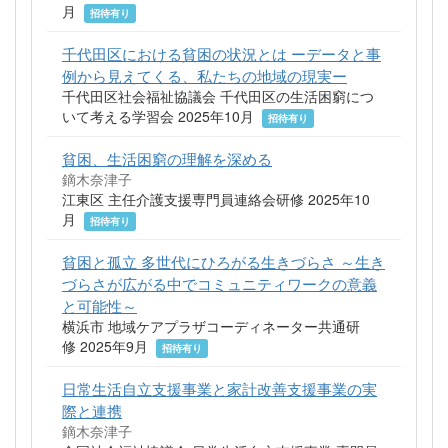
月
招待有り
千代田区における貧困の状況とは ーデータと事
例から見えてくる、私たちの地域の現実ー
千代田区社会福祉協議会 千代田区の生活困窮につ
いて考える学習会 2025年10月
招待有り
貧困、生活困窮の理解を深める
鏑木奈津子
江東区 主任介護支援専門員連絡会研修 2025年10
月
招待有り
貧困と孤立 多世代にひろがる生きづらさ ～生き
づらさが広がる中でコミュニティワークの意義
と可能性～
横浜市 地域ケアプラザコーディネーター共通研
修 2025年9月
招待有り
日常生活自立支援事業と家計改善支援事業の実
際と連携
鏑木奈津子