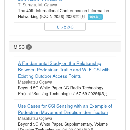
T. Suruga, M. Ogawa
The 40th International Conference on Information
Networking (ICOIN 2026) 2026年1月
査読有り
もっとみる
MISC
7
A Fundamental Study on the Relationship
Between Pedestrian Traffic and Wi-Fi CSI with
Existing Outdoor Access Points
Masakatsu Ogawa
Beyond 5G White Paper 6G Radio Technology
Project “Sensing Technologies” 67-69 2025年5月
Use Cases for CSI Sensing with an Example of
Pedestrian Movement Direction Identification
Masakatsu Ogawa
Beyond 5G White Paper, Supplementary, Volume
"Sensing Technologies" 24-30 2024年3月