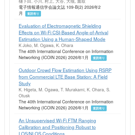
樋下田, 小川, 村上, 大谷, 大槻, 鷹取
電子情報通信学会論文誌 109-B(2) 2026年2
月
査読有り
Evaluation of Electromagnetic Shielding
Effects on Wi-Fi CSI-Based Angle-of-Arrival
Estimation Using a Human-Shaped Mode
K Joko, M. Ogawa, K. Ohara
The 40th International Conference on Information
Networking (ICOIN 2026) 2026年1月
査読有り
Outdoor Crowd Flow Estimation Using RSRP
from Commercial LTE Base Station: A Field
Study
K. Higeta, M. Ogawa, T. Murakami, K. Ohara, S.
Otusk
The 40th International Conference on Information
Networking (ICOIN 2026) 2026年1月
査読有り
An Unsupervised Wi-Fi FTM Ranging
Calibration and Positioning Robust to
LOS/NLOS Conditions