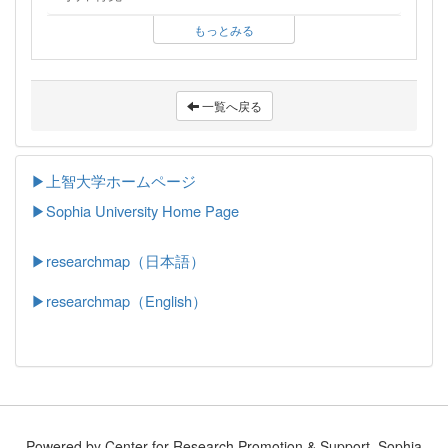
もっとみる
一覧へ戻る
▶上智大学ホームページ
▶
Sophia University Home Page
▶researchmap（日本語）
▶researchmap（English）
Powered by Center for Research Promotion & Support, Sophia