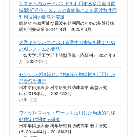
システムのガードバンドを利用する多用途可変
域型IoT通信システムの多組織による周波数共同
利用技術の開発と実証
総務省 持続可能な電波有効利用のための基盤技術
研究開発事業 2024年4月 - 2025年3月
大学キャンパスにおける学生の密集を防ぐため
のAIシステムの開発
上智大学 理工学部申請型予算（応募制） 2021年6
月 - 2022年3月
センシング情報および無線伝搬特性を活用した
群衆行動推定
日本学術振興会 科学研究費助成事業 基盤研究
(C) 2018年4月 - 2022年3月
小川 将克
ワイヤレスネットワークを活用した局所的な移
動推定に関する研究
日本学術振興会 科学研究費助成事業 若手研究
(B) 2014年4月 - 2018年3月