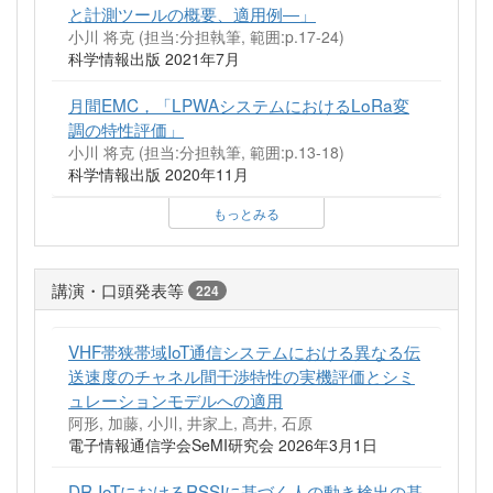
と計測ツールの概要、適用例―」
小川 将克 (担当:分担執筆, 範囲:p.17-24)
科学情報出版 2021年7月
月間EMC，「LPWAシステムにおけるLoRa変
調の特性評価」
小川 将克 (担当:分担執筆, 範囲:p.13-18)
科学情報出版 2020年11月
もっとみる
講演・口頭発表等
224
VHF帯狭帯域IoT通信システムにおける異なる伝
送速度のチャネル間干渉特性の実機評価とシミ
ュレーションモデルへの適用
阿形, 加藤, 小川, 井家上, 髙井, 石原
電子情報通信学会SeMI研究会 2026年3月1日
DR-IoTにおけるRSSIに基づく人の動き検出の基