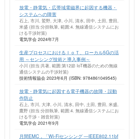
放電・静電気・広帯域電磁界に起因する機器・
システムへの障害
石上, 市川, 鷲野, 大津, 小川, 清水, 田中, 土田, 豊田,
米盛 (担当:分担執筆, 範囲:4. 無線通信システムにお
ける干渉対策)
電気学会 2024年7月
生産プロセスにおけるＩｏＴ、ローカル5Gの活
用 ～センシング技術と導入事例～
小川 (担当:共著, 範囲:第12節 IoT機器のための無線
通信システムの干渉対策)
技術情報協会 2023年6月 (ISBN: 9784861049545)
放電・静電気に起因する電子機器の故障・誤動
作防止
石上, 市川, 大津, 小川, 清水, 田中, 土田, 豊田, 米盛,
鷹野 (担当:分担執筆, 範囲:4. 無線通信システムにお
ける干渉・雑音対策)
電気学会 2021年9月
月間EMC，「Wi-Fiセンシング ―IEEE802.11bf