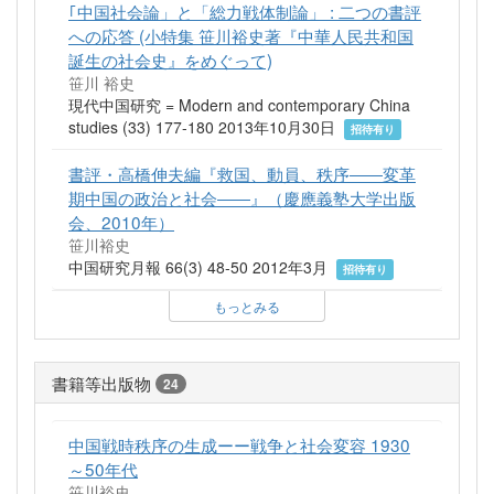
｢中国社会論」と「総力戦体制論」 : 二つの書評
への応答 (小特集 笹川裕史著『中華人民共和国
誕生の社会史』をめぐって)
笹川 裕史
現代中国研究 = Modern and contemporary China
studies (33) 177-180 2013年10月30日
招待有り
書評・高橋伸夫編『救国、動員、秩序――変革
期中国の政治と社会――』（慶應義塾大学出版
会、2010年）
笹川裕史
中国研究月報 66(3) 48-50 2012年3月
招待有り
もっとみる
書籍等出版物
24
中国戦時秩序の生成ーー戦争と社会変容 1930
～50年代
笹川裕史