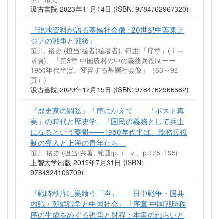
汲古書院 2023年11月14日 (ISBN: 9784762967320)
『現地資料が語る基層社会像 : 20世紀中葉東ア
ジアの戦争と戦後』
笹川, 裕史 (担当:編者(編著者), 範囲:「序章」(ⅰ～
ⅵ頁)、「第3章 中国農村の中の義務兵役制ーー
1950年代半ば、変容する基層社会像」（63～92
頁）)
汲古書院 2020年12月15日 (ISBN: 9784762966682)
『歴史家の調弦』「序にかえて――「ポスト真
実」の時代と歴史学」「国民の義務として兵士
になるという憂鬱――1950年代半ば、義務兵役
制の導入と上海の青年たち」
笹川 裕史 (担当:共著, 範囲:p.ⅰｰⅴ、p.175ｰ195)
上智大学出版 2019年7月31日 (ISBN:
9784324106709)
『戦時秩序に巣喰う「声」――日中戦争・国共
内戦・朝鮮戦争と中国社会』「序章 中国戦時秩
序の生成をめぐる視角と射程：本書のねらいと