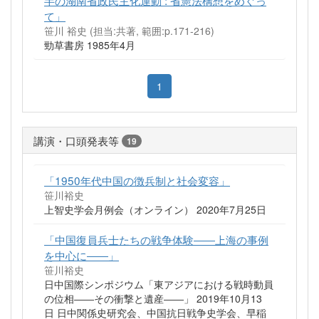
て」
笹川 裕史 (担当:共著, 範囲:p.171-216)
勁草書房 1985年4月
1
講演・口頭発表等
19
「1950年代中国の徴兵制と社会変容」
笹川裕史
上智史学会月例会（オンライン） 2020年7月25日
「中国復員兵士たちの戦争体験――上海の事例
を中心に――」
笹川裕史
日中国際シンポジウム「東アジアにおける戦時動員
の位相――その衝撃と遺産――」 2019年10月13
日 日中関係史研究会、中国抗日戦争史学会、早稲