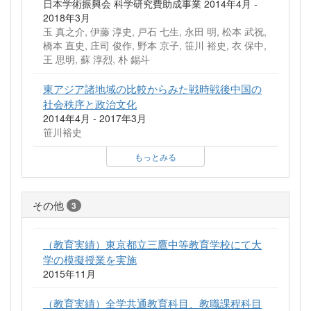
日本学術振興会 科学研究費助成事業 2014年4月 -
2018年3月
玉 真之介, 伊藤 淳史, 戸石 七生, 永田 明, 松本 武祝,
橋本 直史, 庄司 俊作, 野本 京子, 笹川 裕史, 衣 保中,
王 思明, 蘇 淳烈, 朴 錫斗
東アジア諸地域の比較からみた戦時戦後中国の
社会秩序と政治文化
2014年4月 - 2017年3月
笹川裕史
もっとみる
その他
3
（教育実績）東京都立三鷹中等教育学校にて大
学の模擬授業を実施
2015年11月
（教育実績）全学共通教育科目、教職課程科目