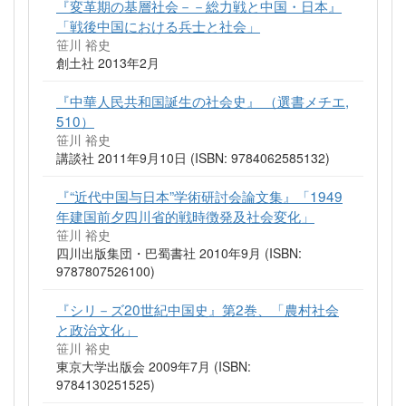
『変革期の基層社会－－総力戦と中国・日本』
「戦後中国における兵士と社会」
笹川 裕史
創土社 2013年2月
『中華人民共和国誕生の社会史』 （選書メチエ,
510）
笹川 裕史
講談社 2011年9月10日 (ISBN: 9784062585132)
『“近代中国与日本”学術研討会論文集』「1949
年建国前夕四川省的戦時徴発及社会変化」
笹川 裕史
四川出版集団・巴蜀書社 2010年9月 (ISBN:
9787807526100)
『シリ－ズ20世紀中国史』第2巻、「農村社会
と政治文化」
笹川 裕史
東京大学出版会 2009年7月 (ISBN:
9784130251525)