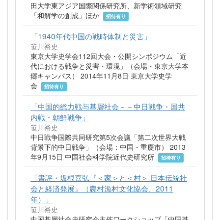
田大学東アジア国際関係研究所、新学術領域研究
「和解学の創成」ほか
招待有り
「1940年代中国の戦時体制と災害」
笹川裕史
東京大学史学会112回大会・公開シンポジウム「近
代における戦争と災害・環境」（会場・東京大学本
郷キャンパス） 2014年11月8日 東京大学史学
会
招待有り
「中国的総力戦与基層社会－－中日戦争・国共
内戦・朝鮮戦争」
笹川裕史
中日戦争国際共同研究第5次会議「第二次世界大戦
背景下的中日戦争」（会場：中国・重慶市） 2013
年9月15日 中国社会科学院近代史研究所
招待有り
「書評・坂根嘉弘『＜家＞と＜村＞ 日本伝統社
会と経済発展』（農村漁村文化協会、2011
年）」
笹川裕史
中国基層社会史研究会主催ワークショップ「中国基