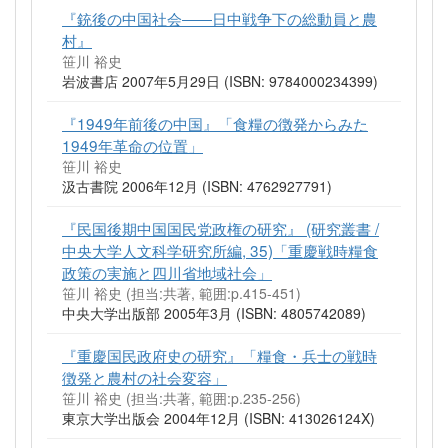
『銃後の中国社会――日中戦争下の総動員と農
村』
笹川 裕史
岩波書店 2007年5月29日 (ISBN: 9784000234399)
『1949年前後の中国』「食糧の徴発からみた
1949年革命の位置」
笹川 裕史
汲古書院 2006年12月 (ISBN: 4762927791)
『民国後期中国国民党政権の研究』 (研究叢書 /
中央大学人文科学研究所編, 35)「重慶戦時糧食
政策の実施と四川省地域社会」
笹川 裕史 (担当:共著, 範囲:p.415-451)
中央大学出版部 2005年3月 (ISBN: 4805742089)
『重慶国民政府史の研究』「糧食・兵士の戦時
徴発と農村の社会変容」
笹川 裕史 (担当:共著, 範囲:p.235-256)
東京大学出版会 2004年12月 (ISBN: 413026124X)