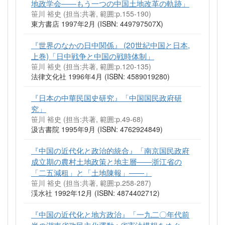
地政学会――もう一つの中国土地改革の軌跡」
笹川 裕史 (担当:共著, 範囲:p.155-190)
東方書店 1997年2月 (ISBN: 449797507X)
『世界のなかの日中関係』 (20世紀中国と日本,
上巻)「日中戦争と中国の戦時体制」
笹川 裕史 (担当:共著, 範囲:p.120-135)
法律文化社 1996年4月 (ISBN: 4589019280)
『日本の中華民国史研究』「中国国民政府研
究」
笹川 裕史 (担当:共著, 範囲:p.49-68)
汲古書院 1995年9月 (ISBN: 4762924849)
『中国の近代化と政治的統合』「南京国民政府
成立期の農村土地政策と地主層――浙江省の
「二五減租」と「土地陳報」――」
笹川 裕史 (担当:共著, 範囲:p.258-287)
渓水社 1992年12月 (ISBN: 4874402712)
『中国の近代化と地方政治』「一九二〇年代前
半の湖南省政民主化運動 : 省憲法構想をめぐっ