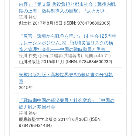
内容」「第２章 兵役負担と都市社会：戦後内戦
期の上海、徴兵制導入の衝撃」「あとがき」
笹川 裕史
創土社 2017年8月15日 (ISBN: 9784798802305)
『災害・環境から戦争を読む』 (史学会125周年
リレーシンポジウム, 3) 「戦時災害リスクの構
造と管理社会化――中国の戦時動員と災害」
笹川 裕史 (担当:共編者(共編著者), 範囲:p.45-71)
山川出版社 2015年11月 (ISBN: 9784634600232)
実教出版社版・高校世界史Aの教科書の分担執
筆
2015年
『戦時期中国の経済発展と社会変容』「中国の
総力戦と基層社会」
笹川 裕史
慶應義塾大学出版会 2014年6月30日 (ISBN:
9784766421484)