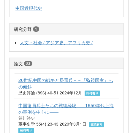
中国近現代史
研究分野
1
人文・社会 / アジア史、アフリカ史 /
論文
23
20世紀中国の戦争と帰還兵－－「監視国家」へ
の傾斜
歴史評論 (896) 40-51 2024年12月
招待有り
中国復員兵士たちの戦後経験――1950年代上海
の事例を中心に――
笹川裕史
軍事史学 55(4) 23-43 2020年3月1日
査読有り
招待有り