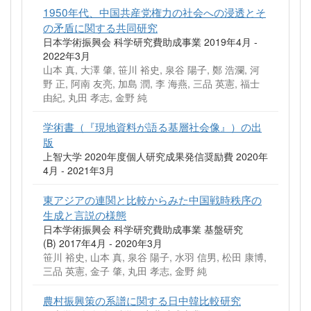
1950年代、中国共産党権力の社会への浸透とそ
の矛盾に関する共同研究
日本学術振興会 科学研究費助成事業 2019年4月 -
2022年3月
山本 真, 大澤 肇, 笹川 裕史, 泉谷 陽子, 鄭 浩瀾, 河
野 正, 阿南 友亮, 加島 潤, 李 海燕, 三品 英憲, 福士
由紀, 丸田 孝志, 金野 純
学術書（『現地資料が語る基層社会像』）の出
版
上智大学 2020年度個人研究成果発信奨励費 2020年
4月 - 2021年3月
東アジアの連関と比較からみた中国戦時秩序の
生成と言説の様態
日本学術振興会 科学研究費助成事業 基盤研究
(B) 2017年4月 - 2020年3月
笹川 裕史, 山本 真, 泉谷 陽子, 水羽 信男, 松田 康博,
三品 英憲, 金子 肇, 丸田 孝志, 金野 純
農村振興策の系譜に関する日中韓比較研究