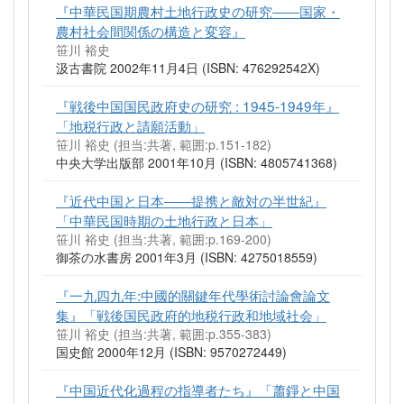
『中華民国期農村土地行政史の研究――国家・
農村社会間関係の構造と変容』
笹川 裕史
汲古書院 2002年11月4日 (ISBN: 476292542X)
『戦後中国国民政府史の研究 : 1945-1949年』
「地税行政と請願活動」
笹川 裕史 (担当:共著, 範囲:p.151-182)
中央大学出版部 2001年10月 (ISBN: 4805741368)
『近代中国と日本――提携と敵対の半世紀』
「中華民国時期の土地行政と日本」
笹川 裕史 (担当:共著, 範囲:p.169-200)
御茶の水書房 2001年3月 (ISBN: 4275018559)
『一九四九年:中國的關鍵年代學術討論會論文
集』「戦後国民政府的地税行政和地域社会」
笹川 裕史 (担当:共著, 範囲:p.355-383)
国史館 2000年12月 (ISBN: 9570272449)
『中国近代化過程の指導者たち』「蕭錚と中国