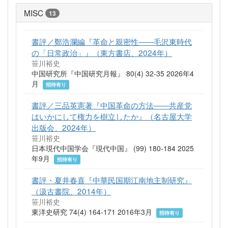
MISC
13
書評／鄭浩瀾編『革命と親密性――毛沢東時代
の「日常政治」』（東方書店、2024年）
笹川裕史
中国研究所『中国研究月報』 80(4) 32-35 2026年4
月
招待有り
書評／三品英憲著『中国革命の方法――共産党
はいかにして権力を樹立したか』（名古屋大学
出版会、2024年）
笹川裕史
日本現代中国学会『現代中国』 (99) 180-184 2025
年9月
招待有り
書評・夏井春喜『中華民国期江南地主制研究』
（汲古書院、2014年）
笹川裕史
東洋史研究 74(4) 164-171 2016年3月
招待有り