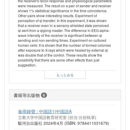
the receiver's recoil response and physiological parameters
were measured. The result on a pair of sender and receiver
shows 1% statistical significance in the time coincidence.
Other pairs show interesting results. Experiment of
perception of qi transfer: In this experiment, it was shown
that a receiver even in a sensory-shielded state perceived
qi sent from a qigong master. The difference in EEG alpha-
wave intensity of the receiver is significant between qi
sending and non-sending times. Experiment on cultured
human cells: It is shown that the number of formed colonies
after exposure to X-rays which were healed by external qi
was double that of the control. These results show the
possibility that there are some other effects than just
suggestion.
もっとみる
書籍等出版物
6
春雨鐘聲 : 中国語1|中国語A
立教大学中国語教育研究室 (担当:分担執筆)
駿河台出版社 2024年4月 (ISBN: 9784411031679)