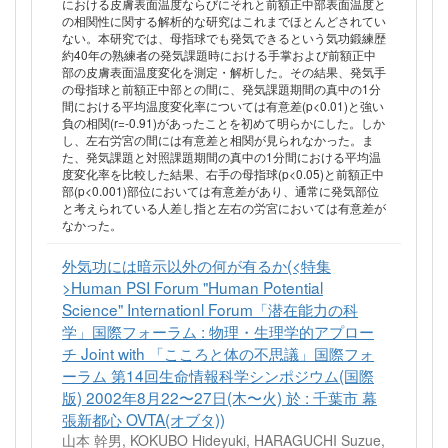
における皮膚表面温度ならびにそれと前額正中部表面温度と
の相関性に関する解析的な研究はこれまでほとんどされてい
ない。本研究では、母指球でも発気できるという気功鍛練歴
約40年の熟練者の発気課題時における手掌および前額正中
部の皮膚表面温度変化を測定・解析した。その結果、発気手
の母指球と前額正中部との間に、発気課題期間の真中の1分
間における平均温度変化率については有意差(p<0.01)と強い
負の相関(r=-0.91)があったことを初めて明らかにした。しか
し、左右労宮の間には有意差と相関が見られなかった。ま
た、発気課題と対照課題期間の真中の1分間における平均温
度変化率を比較した結果、右手の母指球(p<0.05)と前額正中
部(p<0.001)部位においては有意差があり、通常に発気部位
と考えられている人差し指と左右の労宮においては有意差が
なかった。
外気功には暗示以外の何が有るか(<特集
>Human PSI Forum "Human Potential
Science" Internationl Forum「潜在能力の科
学」国際フォーラム : 物理・生理学的アプロー
チ Joint with 「こころと体の不思議」国際フォ
ーラム 第14回生命情報科学シンポジウム(国際
版) 2002年8月22〜27日(木〜火) 於 : 千葉市 幕
張新都心 OVTA(オブタ))
山本 幹男, KOKUBO Hideyuki, HARAGUCHI Suzue,