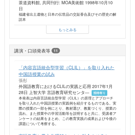
茶道資料館, 共同刊行: MOA美術館 1998年10月10
日
福建省出土遺物と日本の伝世品の交趾香合及びその歴史の解
説本
もっとみる
講演・口頭発表等
11
「内容言語統合型学習（CLIL）」を取り入れた
中国語授業の試み
張彤
外国語教育におけるCLILの実践と応用 2017年1月
28日 上智大学 言語教育研究センタ―
招待有り
本発表は内容言語統合型学習（CLIL）の原理とアプローチ
を取り入れた中国語授業の実践例を紹介するものである。実
際の授業の一部を例にとり、教材選び、教案づくり、授業の
流れ、また授業中の学習活動等を説明すると共に、受講者ア
ンケートの結果をまとめ、この教育実践の成果および今後の
課題について考察する。