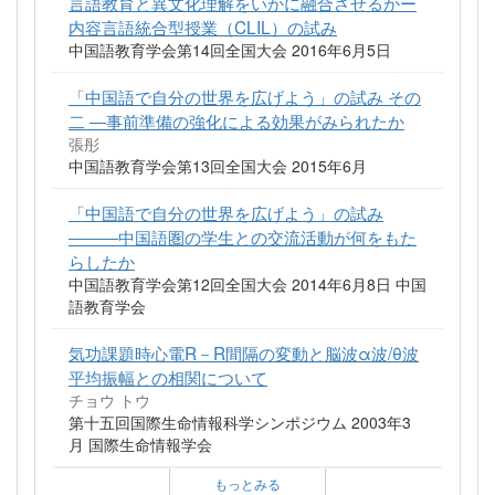
言語教育と異文化理解をいかに融合させるかー
内容言語統合型授業（CLIL）の試み
中国語教育学会第14回全国大会 2016年6月5日
「中国語で自分の世界を広げよう」の試み その
二 ―事前準備の強化による効果がみられたか
張彤
中国語教育学会第13回全国大会 2015年6月
「中国語で自分の世界を広げよう」の試み
―――中国語圏の学生との交流活動が何をもた
らしたか
中国語教育学会第12回全国大会 2014年6月8日 中国
語教育学会
気功課題時心電R－R間隔の変動と脳波α波/θ波
平均振幅との相関について
チョウ トウ
第十五回国際生命情報科学シンポジウム 2003年3
月 国際生命情報学会
もっとみる