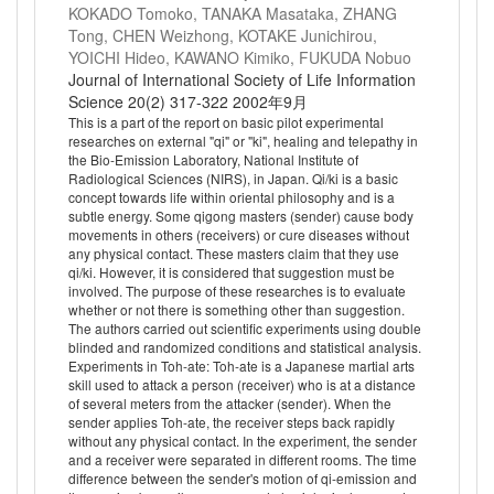
KOKADO Tomoko, TANAKA Masataka, ZHANG
Tong, CHEN Weizhong, KOTAKE Junichirou,
YOICHI Hideo, KAWANO Kimiko, FUKUDA Nobuo
Journal of International Society of Life Information
Science 20(2) 317-322 2002年9月
This is a part of the report on basic pilot experimental
researches on external "qi" or "ki", healing and telepathy in
the Bio-Emission Laboratory, National Institute of
Radiological Sciences (NIRS), in Japan. Qi/ki is a basic
concept towards life within oriental philosophy and is a
subtle energy. Some qigong masters (sender) cause body
movements in others (receivers) or cure diseases without
any physical contact. These masters claim that they use
qi/ki. However, it is considered that suggestion must be
involved. The purpose of these researches is to evaluate
whether or not there is something other than suggestion.
The authors carried out scientific experiments using double
blinded and randomized conditions and statistical analysis.
Experiments in Toh-ate: Toh-ate is a Japanese martial arts
skill used to attack a person (receiver) who is at a distance
of several meters from the attacker (sender). When the
sender applies Toh-ate, the receiver steps back rapidly
without any physical contact. In the experiment, the sender
and a receiver were separated in different rooms. The time
difference between the sender's motion of qi-emission and