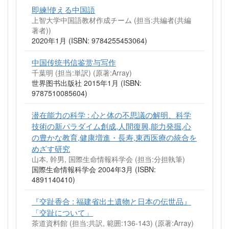
即練!使える中国語
上智大学中国語教材作成チーム (担当:共編者(共編
著者))
2020年1月 (ISBN: 9784255453064)
中国传统书信鉴赏与写作
千葉明 (担当:単訳)
(原著:Array)
世界图书出版社 2015年1月 (ISBN:
9787510085604)
潜在能力の科学 : 心と体の不思議の解明、科学
技術の新パラダイム創成,人間復興,能力発掘,心
の豊かな教育,健康増進・長寿,東西医療の統合を
めざす研究
山本, 幹男, 国際生命情報科学会 (担当:分担執筆)
国際生命情報科学会 2004年3月 (ISBN:
4891140410)
『交趾香合 : 福建省出土遺物と日本の伝世品』
「交趾について」
茶道資料館 (担当:共訳, 範囲:136-143)
(原著:Array)