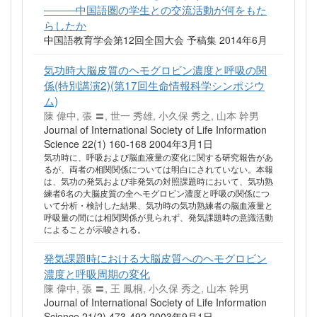
―――中国語圏の学生との交流活動が何をもた
らしたか
中国語教育学会第12回全国大会 予稿集 2014年6月
気功時大脳皮質のヘモグロビン濃度と呼吸の関
係(特別講演2)(第17回生命情報科学シンポジウ
ム)
陳 偉中, 張 〓, 世一 秀雄, 小久保 秀之, 山本 幹男
Journal of International Society of Life Information
Science 22(1) 160-168 2004年3月1日
気功時に、呼吸および脳血液量の変化に関する研究報告があ
るが、両者の相関関係については明白にされていない。本報
は、気功の発気および非発気の対照課題時において、気功熟
練者6名の大脳皮質の全ヘモグロビン濃度と呼吸の関係につ
いて分析・検討した結果、気功時の気功熟練者の脳血液量と
呼吸量の間には相関関係が見られず、発気課題時の意識活動
によることが示唆される。
発気課題時における大脳皮質へのヘモグロビン
濃度と呼吸周期の変化
陳 偉中, 張 〓, 王 鳳桐, 小久保 秀之, 山本 幹男
Journal of International Society of Life Information
Science 21(2) 473-492 2003年9月1日