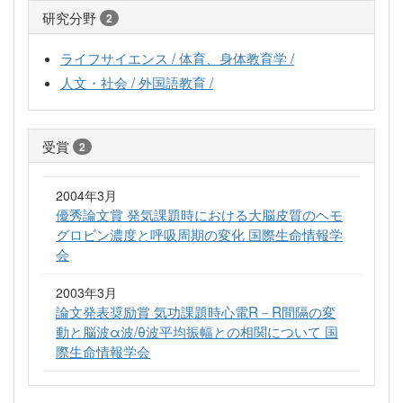
研究分野
2
ライフサイエンス / 体育、身体教育学 /
人文・社会 / 外国語教育 /
受賞
2
2004年3月
優秀論文賞 発気課題時における大脳皮質のヘモ
グロビン濃度と呼吸周期の変化 国際生命情報学
会
2003年3月
論文発表奨励賞 気功課題時心電R－R間隔の変
動と脳波α波/θ波平均振幅との相関について 国
際生命情報学会