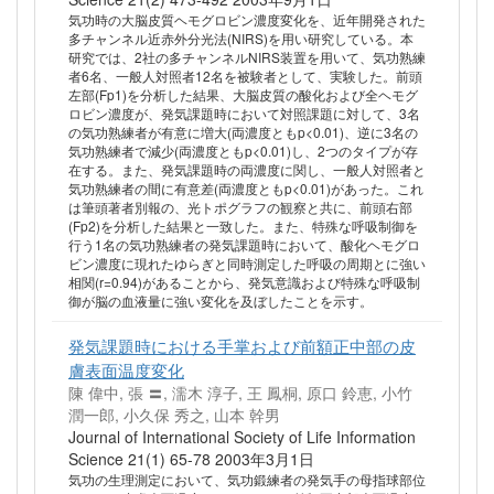
気功時の大脳皮質ヘモグロビン濃度変化を、近年開発された
多チャンネル近赤外分光法(NIRS)を用い研究している。本
研究では、2社の多チャンネルNIRS装置を用いて、気功熟練
者6名、一般人対照者12名を被験者として、実験した。前頭
左部(Fp1)を分析した結果、大脳皮質の酸化および全ヘモグ
ロビン濃度が、発気課題時において対照課題に対して、3名
の気功熟練者が有意に増大(両濃度ともp<0.01)、逆に3名の
気功熟練者で減少(両濃度ともp<0.01)し、2つのタイプが存
在する。また、発気課題時の両濃度に関し、一般人対照者と
気功熟練者の間に有意差(両濃度ともp<0.01)があった。これ
は筆頭著者別報の、光トポグラフの観察と共に、前頭右部
(Fp2)を分析した結果と一致した。また、特殊な呼吸制御を
行う1名の気功熟練者の発気課題時において、酸化ヘモグロ
ビン濃度に現れたゆらぎと同時測定した呼吸の周期とに強い
相関(r=0.94)があることから、発気意識および特殊な呼吸制
御が脳の血液量に強い変化を及ぼしたことを示す。
発気課題時における手掌および前額正中部の皮
膚表面温度変化
陳 偉中, 張 〓, 濡木 淳子, 王 鳳桐, 原口 鈴恵, 小竹
潤一郎, 小久保 秀之, 山本 幹男
Journal of International Society of Life Information
Science 21(1) 65-78 2003年3月1日
気功の生理測定において、気功鍛練者の発気手の母指球部位