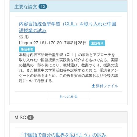
主要な論文
12
内容言語統合型学習（CLIL）を取り入れた中国
語授業の試み
張 彤
Lingua 27 161-170 2017年2月28日
査読有り
筆頭著者
本稿は内容言語統合型学習（CLIL）の原理とアプローチを
取り入れた中国語授業の実践例を紹介するものである。実際
の授業の一部を例にとり、教材選び、教案づくり、授業の流
れ、また授業中の学習活動等を説明すると共に、受講者アン
ケートの結果をまとめ、この教育実践の成果および今後の課
題について考察する。
添付ファイル
もっとみる
MISC
6
「中国語で自分の世界を広げよう」の試み