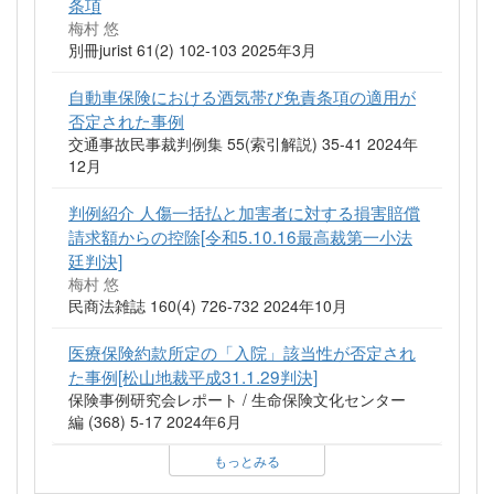
条項
梅村 悠
別冊jurist 61(2) 102-103 2025年3月
自動車保険における酒気帯び免責条項の適用が
否定された事例
交通事故民事裁判例集 55(索引解説) 35-41 2024年
12月
判例紹介 人傷一括払と加害者に対する損害賠償
請求額からの控除[令和5.10.16最高裁第一小法
廷判決]
梅村 悠
民商法雑誌 160(4) 726-732 2024年10月
医療保険約款所定の「入院」該当性が否定され
た事例[松山地裁平成31.1.29判決]
保険事例研究会レポート / 生命保険文化センター
編 (368) 5-17 2024年6月
もっとみる