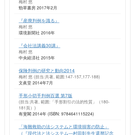
梅村 悠
勁草書房 2017年2月
『産廃判例を識る』
梅村 悠
環境新聞社 2016年
『会社法講義30講』
梅村 悠
中央経済社 2015年
保険判例の研究と動向2014
梅村 悠 (担当:共著, 範囲:147-157,177-188)
文眞堂 2014年7月
手形小切手判例百選 第7版
(担当:共著, 範囲:「手形割引の法的性質」（180-
181頁）)
有斐閣 2014年 (ISBN: 9784641115224)
「海難救助の法システムと環境損害の防止」
（『現代法と法システム―村田彰先生還暦記念