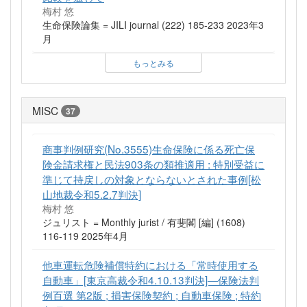
梅村 悠
生命保険論集 = JILI journal (222) 185-233 2023年3
月
もっとみる
MISC
37
商事判例研究(No.3555)生命保険に係る死亡保
険金請求権と民法903条の類推適用 : 特別受益に
準じて持戻しの対象とならないとされた事例[松
山地裁令和5.2.7判決]
梅村 悠
ジュリスト = Monthly jurist / 有斐閣 [編] (1608)
116-119 2025年4月
他車運転危険補償特約における「常時使用する
自動車」[東京高裁令和4.10.13判決]—保険法判
例百選 第2版 ; 損害保険契約 ; 自動車保険 ; 特約