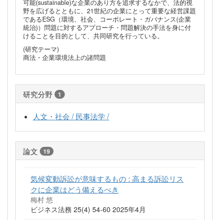
可能(sustainable)な企業のあり方を追求するなかで、法的視
野を広げるとともに、21世紀の企業にとって重要な経営課題
であるESG（環境、社会、コーポレート・ガバナンス(企業
統治)）問題に対するアプローチ・問題解決の手法を身に付
けることを目的として、共同研究を行っている。
(研究テーマ)
商法・企業環境法上の諸問題
研究分野
1
人文・社会 / 民事法学 /
論文
19
気候変動訴訟が意味するもの : 高まる訴訟リス
クに企業はどう備えるべき
梅村 悠
ビジネス法務 25(4) 54-60 2025年4月