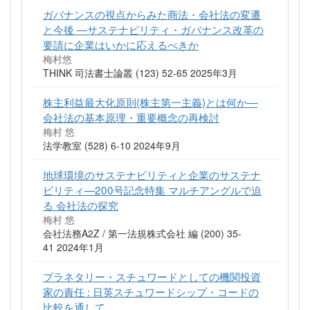
ガバナンスの視点からみた商法・会社法の変遷
と今後 ―サステナビリティ・ガバナンス改革の
要請に企業はいかに応えるべきか
梅村悠
THINK 司法書士論叢 (123) 52-65 2025年3月
株主利益最大化原則(株主第一主義)とは何か—
会社法の基本原理・重要概念の再検討
梅村 悠
法学教室 (528) 6-10 2024年9月
地球環境のサステナビリティと企業のサステナ
ビリティ—200号記念特集 マルチアングルで迫
る 会社法の探究
梅村 悠
会社法務A2Z / 第一法規株式会社 編 (200) 35-
41 2024年1月
プラネタリー・スチュワードとしての機関投資
家の責任 : 日英スチュワードシップ・コードの
比較を通して