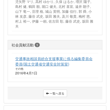
児矢野 マリ, 高村 ゆかり, 久保 はるか, 増沢 陽子,
島村 健, 鶴田 順, 堀口 健夫, 北村 喜宣, 遠井 朗子,
山下 竜一, 亘理 格, 城山 英明, 加藤 信行, 郭 舜, 小
林 友彦, 藤谷 武史, 坂田 雅夫, 及川 敬貴, 梅村 悠,
村上 裕一, 伊藤 一頼, 佐古田 彰, 藤谷 武史, 坂田 雅
夫
社会貢献活動
1
交通事故相談員総合支援事業に係る編集委員会
委員(国土交通省交通安全対策室)
その他
2016年4月1日
一覧へ戻る