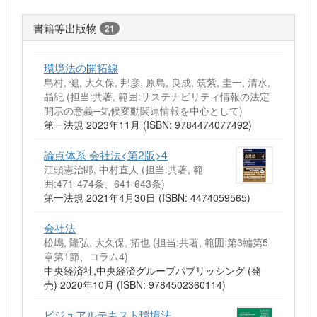
書籍等出版物
21
環境法の開拓線
島村, 健, 大久保, 邦彦, 原島, 良成, 筑紫, 圭一, 清水,
晶紀 (担当:共著, 範囲:サステナビリティ情報の法定
開示の意義─気候変動関連情報を中心として)
第一法規 2023年11月 (ISBN: 9784474077492)
論点体系 会社法<第2版>4
江頭憲治郎, 中村直人 (担当:共著, 範
囲:471-474条、641-643条)
第一法規 2021年4月30日 (ISBN: 4474059565)
会社法
松嶋, 隆弘, 大久保, 拓也 (担当:共著, 範囲:第3編第5
章第1節、コラム4)
中央経済社,中央経済グループパブリッシング (発
売) 2020年10月 (ISBN: 9784502360114)
ビジュアルテキスト環境法