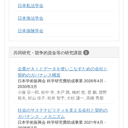
日本私法学会
日本海法学会
日本保険学会
共同研究・競争的資金等の研究課題
5
企業がＡＩとデータを使いこなすための会社と
契約のガバナンス構造
日本学術振興会 科学研究費助成事業 2026年4月 -
2030年3月
小塚 荘一郎, 松中 学, 木戸 茜, 梅村 悠, 胥 鵬, 曽野
裕夫, 杉山 佳子, 松井 智予, 大杉 謙一, 高橋 秀朋
社会のサステナビリティを支える会社と契約の
ガバナンス・メカニズム
日本学術振興会 科学研究費助成事業 2021年4月 -
2025年3月