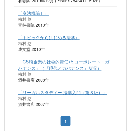
有斐閣 2010年12月 (ISBN: 9784641115026)
『商法概論Ⅱ』
梅村 悠
青林書院 2010年
『トピックからはじめる法学』
梅村 悠
成文堂 2010年
「CSR(企業の社会的責任)とコーポレート・ガ
バナンス」（『現代とガバナンス』所収）
梅村 悠
酒井書店 2008年
『リーガルスタディー 法学入門（第３版）』
梅村 悠
酒井書店 2007年
1