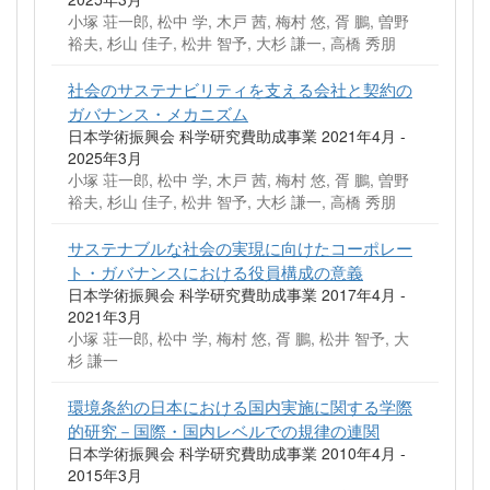
小塚 荘一郎, 松中 学, 木戸 茜, 梅村 悠, 胥 鵬, 曽野
裕夫, 杉山 佳子, 松井 智予, 大杉 謙一, 高橋 秀朋
社会のサステナビリティを支える会社と契約の
ガバナンス・メカニズム
日本学術振興会 科学研究費助成事業 2021年4月 -
2025年3月
小塚 荘一郎, 松中 学, 木戸 茜, 梅村 悠, 胥 鵬, 曽野
裕夫, 杉山 佳子, 松井 智予, 大杉 謙一, 高橋 秀朋
サステナブルな社会の実現に向けたコーポレー
ト・ガバナンスにおける役員構成の意義
日本学術振興会 科学研究費助成事業 2017年4月 -
2021年3月
小塚 荘一郎, 松中 学, 梅村 悠, 胥 鵬, 松井 智予, 大
杉 謙一
環境条約の日本における国内実施に関する学際
的研究－国際・国内レベルでの規律の連関
日本学術振興会 科学研究費助成事業 2010年4月 -
2015年3月