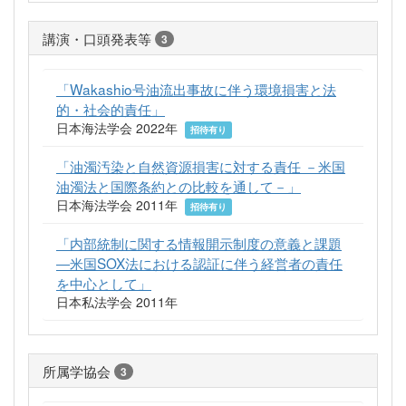
講演・口頭発表等
3
「Wakashio号油流出事故に伴う環境損害と法
的・社会的責任」
日本海法学会 2022年
招待有り
「油濁汚染と自然資源損害に対する責任 －米国
油濁法と国際条約との比較を通して－」
日本海法学会 2011年
招待有り
「内部統制に関する情報開示制度の意義と課題
―米国SOX法における認証に伴う経営者の責任
を中心として」
日本私法学会 2011年
所属学協会
3