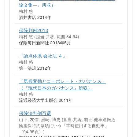
論文集―』所収）
梅村 悠
酒井書店 2014年
保険判例2013
梅村 悠 (担当:共著, 範囲:84-94)
保険毎日新聞社 2013年5月
『論点体系 会社法 ４』
梅村 悠
第一法規 2012年
「気候変動とコーポレート・ガバナンス」
（『現代日本のガバナンス』所収）
梅村 悠
流通経済大学出版会 2011年
保険法判例百選
山下, 友信, 洲崎, 博史 (担当:共著, 範囲:他車運転危
険担保特約条項にいう「常時使用する自動車」
（94-95頁）)