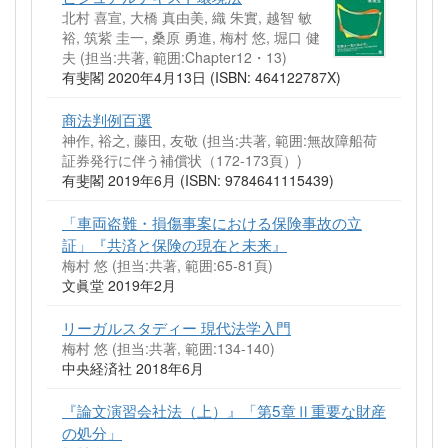
北村 喜宣, 大橋 真由美, 織 朱實, 越智 敏
裕, 筑紫 圭一, 桑原 勇進, 梅村 悠, 堀口 健
夫 (担当:共著, 範囲:Chapter12・13)
有斐閣 2020年4月13日 (ISBN: 464122787X)
商法判例百選
神作, 裕之, 藤田, 友敬 (担当:共著, 範囲:無故障船荷
証券発行に伴う補償状（172-173頁）)
有斐閣 2019年6月 (ISBN: 9784641115439)
「車両盗難・損傷事案における保険事故の立
証」『共済と保険の現在と未来』
梅村 悠 (担当:共著, 範囲:65-81頁)
文眞堂 2019年2月
リーガルスタディー 現代法学入門
梅村 悠 (担当:共著, 範囲:134-140)
中央経済社 2018年6月
『論文演習会社法（上）』「第5章Ⅱ重要な財産
の処分」