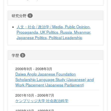
研究分野
1
人文・社会 / 政治学 / Media, Public Opinion,
Propaganda, UK Politics, Russia, Myanmar,
Japanese Politics, Political Leadership
学歴
3
2006年9月 - 2008年3月
Daiwa Anglo Japanese Foundation
Scholarship Language Study (Japanese) and
Work Placement (Japanese Parliament)
2001年10月 - 2006年7月
ケンブリッジ大学 社会政治科学
1993年10月 - 1999年6月