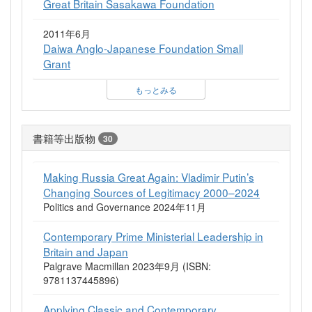
Great Britain Sasakawa Foundation
2011年6月
Daiwa Anglo-Japanese Foundation Small
Grant
もっとみる
書籍等出版物
30
Making Russia Great Again: Vladimir Putin’s
Changing Sources of Legitimacy 2000–2024
Politics and Governance 2024年11月
Contemporary Prime Ministerial Leadership in
Britain and Japan
Palgrave Macmillan 2023年9月 (ISBN:
9781137445896)
Applying Classic and Contemporary