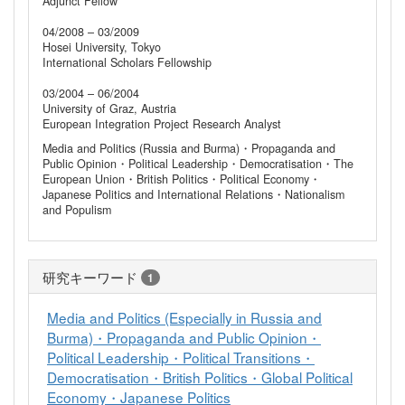
Adjunct Fellow
04/2008 – 03/2009
Hosei University, Tokyo
International Scholars Fellowship
03/2004 – 06/2004
University of Graz, Austria
European Integration Project Research Analyst
Media and Politics (Russia and Burma)・Propaganda and
Public Opinion・Political Leadership・Democratisation・The
European Union・British Politics・Political Economy・
Japanese Politics and International Relations・Nationalism
and Populism
研究キーワード
1
Media and Politics (Especially in Russia and
Burma)・Propaganda and Public Opinion・
Political Leadership・Political Transitions・
Democratisation・British Politics・Global Political
Economy・Japanese Politics