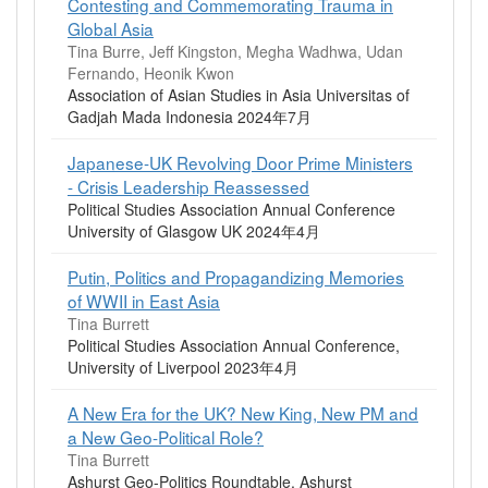
Contesting and Commemorating Trauma in
Global Asia
Tina Burre, Jeff Kingston, Megha Wadhwa, Udan
Fernando, Heonik Kwon
Association of Asian Studies in Asia Universitas of
Gadjah Mada Indonesia 2024年7月
Japanese-UK Revolving Door Prime Ministers
- Crisis Leadership Reassessed
Political Studies Association Annual Conference
University of Glasgow UK 2024年4月
Putin, Politics and Propagandizing Memories
of WWII in East Asia
Tina Burrett
Political Studies Association Annual Conference,
University of Liverpool 2023年4月
A New Era for the UK? New King, New PM and
a New Geo-Political Role?
Tina Burrett
Ashurst Geo-Politics Roundtable, Ashurst