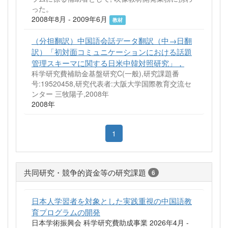
った。
2008年8月 - 2009年6月
教材
（分担翻訳）中国語会話データ翻訳（中→日翻
訳）「初対面コミュニケーションにおける話題
管理スキーマに関する日米中韓対照研究」，
科学研究費補助金基盤研究C(一般),研究課題番
号:19520458,研究代表者:大阪大学国際教育交流セ
ンター 三牧陽子,2008年
2008年
1
共同研究・競争的資金等の研究課題
6
日本人学習者を対象とした実践重視の中国語教
育プログラムの開発
日本学術振興会 科学研究費助成事業 2026年4月 -