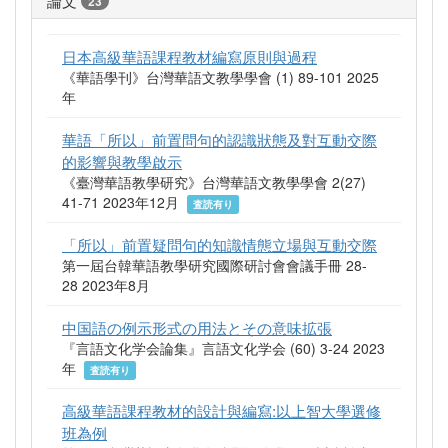
23
日本高級華語課程教材編寫原則與過程
《華語學刊》台灣華語文教學學會 (1) 89-101 2025
年
華語「所以」前置問句的認識狀態及對互動交際
的影響與教學啟示
《臺灣華語教學研究》台灣華語文教學學會 2(27)
41-71 2023年12月
査読有り
「所以」前置疑問句的知識情態立場與互動交際
第一屆台韓華語教學研究國際研討會會議手冊 28-
28 2023年8月
中国語の例示形式の用法とその意味拡張
『言語文化学会論集』言語文化学会 (60) 3-24 2023
年
査読有り
高級華語課程教材的設計與編寫:以上智大學選修
班為例