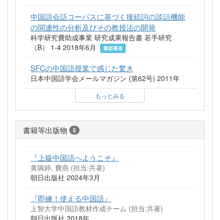
中国語会話コーパスに基づく接続詞の談話機能
の関連性の分析及びその教授法の開発
科学研究費助成事業 研究成果報告書 若手研究
（B） 1-4 2018年6月
筆頭著者
SFCの中国語授業で感じた驚き
日本中国語学会メールマガジン (第62号) 2011年
もっとみる
書籍等出版物
5
『上級中国語へようこそ』
黄琬婷, 費燕 (担当:共著)
朝日出版社 2024年3月
『即練！使える中国語』
上智大学中国語教材作成チーム (担当:共著)
朝日出版社 2018年