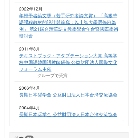
2022年12月
年輕學者論文獎（若手研究者論文賞） 「高級華
語課程教材的設計與編寫：以上智大學選修班為
例」 第21屆台灣華語文教學學會年會暨國際學術
研討會
2011年8月
テキストブック・アダプテーション大賞 高等学
校中国語韓国語教師研修 公益財団法人国際文化
フォーラム主催
グループで受賞
2006年4月
長期日本奨学金 公益財団法人日本台湾交流協会
2004年4月
長期日本奨学金 公益財団法人日本台湾交流協会
論文