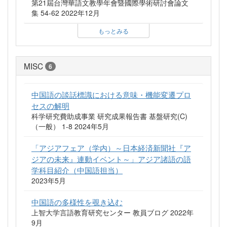
第21屆台灣華語文教學年會暨國際學術研討會論文
集 54-62 2022年12月
もっとみる
MISC
6
中国語の談話標識における意味・機能変遷プロ
セスの解明
科学研究費助成事業 研究成果報告書 基盤研究(C)
（一般） 1-8 2024年5月
「アジアフェア（学内）～日本経済新聞社『ア
ジアの未来』連動イベント～」アジア諸語の語
学科目紹介（中国語担当）
2023年5月
中国語の多様性を覗き込む
上智大学言語教育研究センター 教員ブログ 2022年
9月