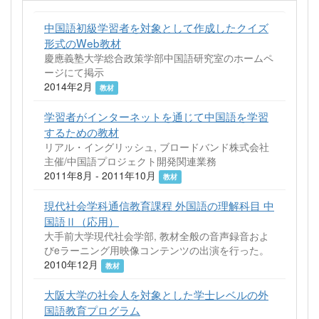
中国語初級学習者を対象として作成したクイズ
形式のWeb教材
慶應義塾大学総合政策学部中国語研究室のホームペ
ージにて掲示
2014年2月
教材
学習者がインターネットを通じて中国語を学習
するための教材
リアル・イングリッシュ, ブロードバンド株式会社
主催/中国語プロジェクト開発関連業務
2011年8月 - 2011年10月
教材
現代社会学科通信教育課程 外国語の理解科目 中
国語Ⅱ（応用）
大手前大学現代社会学部, 教材全般の音声録音およ
びeラーニング用映像コンテンツの出演を行った。
2010年12月
教材
大阪大学の社会人を対象とした学士レベルの外
国語教育プログラム