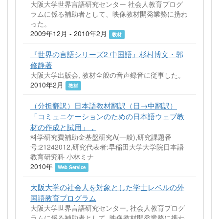
大阪大学世界言語研究センター 社会人教育プログ
ラムに係る補助者として、映像教材開発業務に携わ
った。
2009年12月 - 2010年2月
教材
『世界の言語シリーズ2 中国語』杉村博文・郭
修静著
大阪大学出版会, 教材全般の音声録音に従事した。
2010年2月
教材
（分担翻訳）日本語教材翻訳（日→中翻訳）
「コミュニケーションのための日本語ウェブ教
材の作成と試用」，
科学研究費補助金基盤研究A(一般),研究課題番
号:21242012,研究代表者:早稲田大学大学院日本語
教育研究科 小林ミナ
2010年
Web Service
大阪大学の社会人を対象とした学士レベルの外
国語教育プログラム
大阪大学世界言語研究センター, 社会人教育プログ
ラムに係る補助者として, 映像教材開発業務に携わ