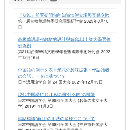
「所以」前置疑問句的知識情態立場與互動交際
第一屆台韓華語教學研究國際研討會 2023年8月10
日
高級華語課程教材的設計與編寫:以上智大學選修
班為例
第21屆台灣華語文教學年會暨國際學術研討會 2022
年12月16日
中国語の例示を表す形式の意味拡張：母語話者
の会話データに基づいて
日本語用論学会 第 24 回大会 2021年12月19日
現代中国語における助詞“什么的”の機能
日本中国語学会 第69回全国大会 (お茶の水女子大
学) 2019年11月3日
談話標識“而且”の用法の多様性について
日本中国語学会 第68回全国大会 (神戸市外国語大
学) 2018年11月4日 日本中国語学会