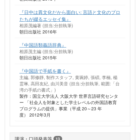
『日中は異文化だから面白い: 言語と文化のプロ
たちが綴るエッセイ集』
相原茂編著 (担当:分担執筆)
朝日出版社 2016年
『中国語類義語辞典』
相原茂主編 (担当:分担執筆)
朝日出版社 2015年
『中国語で手紙を書く』
主編, 郭修靜, 制作スタッフ, 黄琬婷, 張碩, 李楠, 楊
霊琳, 高田友紀, 由川美音 (担当:分担執筆, 範囲:「台
湾の手紙の書式」)
製作：国立大学法人 大阪大学 世界言語研究センタ
ー 「社会人を対象とした学士レベルの外国語教育
プログラムの提供」事業（平成 20～23 年
度） 2012年3月
講演・口頭発表等
13