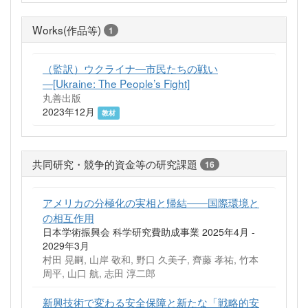
Works(作品等)
1
（監訳）ウクライナ―市民たちの戦い
―[Ukraine: The People’s Fight]
丸善出版
2023年12月
教材
共同研究・競争的資金等の研究課題
16
アメリカの分極化の実相と帰結――国際環境と
の相互作用
日本学術振興会 科学研究費助成事業 2025年4月 -
2029年3月
村田 晃嗣, 山岸 敬和, 野口 久美子, 齊藤 孝祐, 竹本
周平, 山口 航, 志田 淳二郎
新興技術で変わる安全保障と新たな「戦略的安