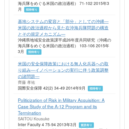
海兵隊をめぐる米国の政治過程） 71-102 2015年3
月
招待有り
基地システムの変容と「部分」としての沖縄―
米国の政治過程から見た在沖海兵隊問題の構造
とその規定メカニズム―
沖縄県地域安全政策課平成26年度共同研究（沖縄の
海兵隊をめぐる米国の政治過程） 103-106 2015年
3月
招待有り
米国の安全保障政策における無人化兵器への取
り組み―イノベーションの実行に伴う政策調整
の諸問題―
齊藤 孝祐
国際安全保障 42(2) 34-49 2014年9月
招待有り
Politicization of Risk in Military Acquisition: A
Case Study of the A-12 Program and its
Termination
SAITOU Kousuke
Inter Faculty 4 75-94 2013年3月
査読有り