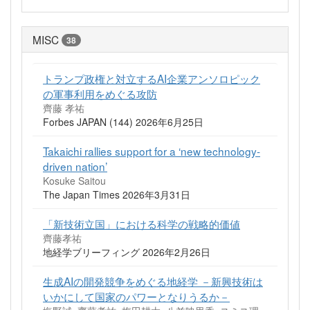
MISC
38
トランプ政権と対立するAI企業アンソロピック
の軍事利用をめぐる攻防
齊藤 孝祐
Forbes JAPAN (144) 2026年6月25日
Takaichi rallies support for a ‘new technology-
driven nation’
Kosuke Saitou
The Japan Times 2026年3月31日
「新技術立国」における科学の戦略的価値
齊藤孝祐
地経学ブリーフィング 2026年2月26日
生成AIの開発競争をめぐる地経学 －新興技術は
いかにして国家のパワーとなりうるか－