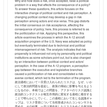
Why and how does a risk, once accepted, raise a political
problem in a way that affects the consequence of a policy?
To answer these questions, this article focuses on the
interactive change of political context and risk perception. A
changing political context may develop a gap in risk
perception among actors and vice versa. This gap distorts
the initial consensus on risk acceptance, affecting the
consequence of policy; here, this process is referred to as
the politicization of risk. Applying this perspective, this
article examines the process in which the A-12 aircraft
acquisition program of the U.S. Navy was adopted as policy
but eventually terminated due to technical and political
mismanagement of risk. The analysis indicates that risk
propensity is influenced not only by personality and political
institutions as some scholars point out, but is also changed
by an interaction between political context and actors'
perception. In the case of the A-12 program, a perception
gap between the executive and legislative branches
caused a politicization of risk and consolidated a risk-
averse context, which led to the termination of the program.
政治過程において一旦受け入れられたリスクは、なぜ、いか
にして政治的問題を提起し、政策の帰結に影響を与えるよう
になるのか。本稿ではこの問題を、アクターのリスク認識と
政治的コンテクストが相互作用的に変化する過程に着目する
ことで明らかにしていく。この過程において生じる認識ギャ
ップは、リスク受容について当初形成されたコンセンサスを
歪める。その結果、一旦は潜在化したリスクをめぐる政治論