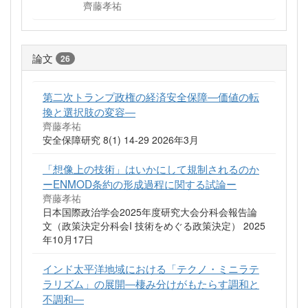
齊藤孝祐
論文
26
第二次トランプ政権の経済安全保障―価値の転
換と選択肢の変容―
齊藤孝祐
安全保障研究 8(1) 14-29 2026年3月
「想像上の技術」はいかにして規制されるのか
ーENMOD条約の形成過程に関する試論ー
齊藤孝祐
日本国際政治学会2025年度研究大会分科会報告論
文（政策決定分科会I 技術をめぐる政策決定） 2025
年10月17日
インド太平洋地域における「テクノ・ミニラテ
ラリズム」の展開―棲み分けがもたらす調和と
不調和―