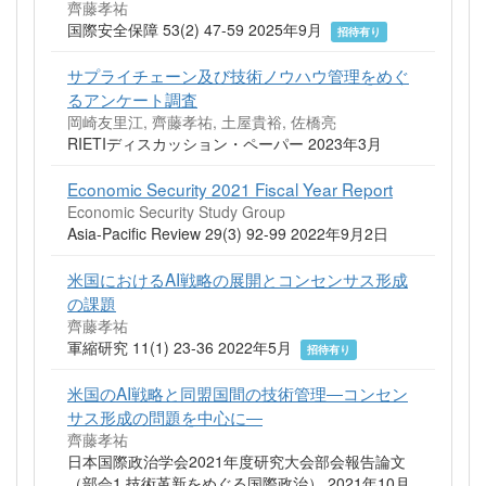
齊藤孝祐
国際安全保障 53(2) 47-59 2025年9月
招待有り
サプライチェーン及び技術ノウハウ管理をめぐ
るアンケート調査
岡崎友里江, 齊藤孝祐, 土屋貴裕, 佐橋亮
RIETIディスカッション・ペーパー 2023年3月
Economic Security 2021 Fiscal Year Report
Economic Security Study Group
Asia-Pacific Review 29(3) 92-99 2022年9月2日
米国におけるAI戦略の展開とコンセンサス形成
の課題
齊藤孝祐
軍縮研究 11(1) 23-36 2022年5月
招待有り
米国のAI戦略と同盟国間の技術管理―コンセン
サス形成の問題を中心に―
齊藤孝祐
日本国際政治学会2021年度研究大会部会報告論文
（部会1 技術革新をめぐる国際政治） 2021年10月