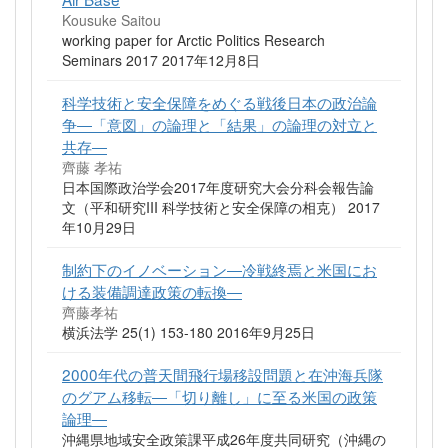
Kousuke Saitou
working paper for Arctic Politics Research
Seminars 2017 2017年12月8日
科学技術と安全保障をめぐる戦後日本の政治論
争―「意図」の論理と「結果」の論理の対立と
共存―
齊藤 孝祐
日本国際政治学会2017年度研究大会分科会報告論
文（平和研究III 科学技術と安全保障の相克） 2017
年10月29日
制約下のイノベーション―冷戦終焉と米国にお
ける装備調達政策の転換―
齊藤孝祐
横浜法学 25(1) 153-180 2016年9月25日
2000年代の普天間飛行場移設問題と在沖海兵隊
のグアム移転―「切り離し」に至る米国の政策
論理―
沖縄県地域安全政策課平成26年度共同研究（沖縄の