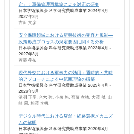
定」：軍備管理再構築による対応の研究
日本学術振興会 科学研究費助成事業 2024年4月 -
2027年3月
吉田 文彦
安全保障領域における新興技術の受容と規制―
政策形成プロセスの規定要因に関する分析
日本学術振興会 科学研究費助成事業 2023年4月 -
2027年3月
齊藤 孝祐
現代外交における軍事力の効用：通時的・共時
的アプローチによる中範囲理論の構築
日本学術振興会 科学研究費助成事業 2023年4月 -
2026年3月
溝渕 正季, 合六 強, 小泉 悠, 齊藤 孝祐, 大澤 傑, 山
崎 周, 相澤 李帆
デジタル時代における店舗・経路選択メカニズ
ムの解明
日本学術振興会 科学研究費助成事業 2020年4月 -