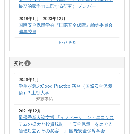
長期的競争力に関する研究） メンバー
2018年1月 - 2023年12月
国際安全保障学会『国際安全保障』編集委員会
編集委員
もっとみる
受賞
2
2026年4月
学生が選ぶGood Practice 演習（国際安全保障
論）2 上智大学
齊藤孝祐
2021年12月
最優秀新人論文賞 「イノベーション・エコシス
テムの拡大と投資規制―「安全保障」をめぐる
価値対立とその変容―」 国際安全保障学会