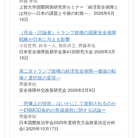
齊藤 孝祐
上智大学国際関係研究所セミナー「経済安全保障と
は何か―日本の課題と今後の針路―」 2026年6月
16日
（司会・討論者）トランプ政権の国家安全保障
戦略が日本に与える影響
小谷哲男, 鈴木一人, 相良祥之, 齊藤孝祐
日本安全保障貿易学会第41回研究大会 2026年3月
15日
第二次トランプ政権の経済安全保障―価値の転
換と選択肢の変容―
齊藤孝祐
安全保障外交政策研究会 2026年2月9日
「想像上の技術」はいかにして規制されるのか
ーENMOD条約の形成過程に関する試論ー
齊藤孝祐
日本国際政治学会2025年度研究大会政策決定分科
会I 2025年10月17日