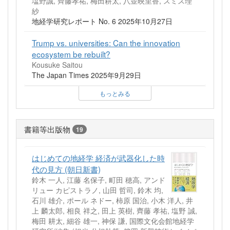
塩野誠, 齊藤孝祐, 梅田耕太, 八並映里香, スミス理
紗
地経学研究レポート No. 6 2025年10月27日
Trump vs. universities: Can the innovation
ecosystem be rebuilt?
Kousuke Saitou
The Japan Times 2025年9月29日
もっとみる
書籍等出版物
19
はじめての地経学 経済が武器化した時
代の見方 (朝日新書)
鈴木 一人, 江藤 名保子, 町田 穂高, アンド
リュー カピストラノ, 山田 哲司, 鈴木 均,
石川 雄介, ポール ネドー, 柿原 国治, 小木 洋人, 井
上 麟太郎, 相良 祥之, 田上 英樹, 齊藤 孝祐, 塩野 誠,
梅田 耕太, 細谷 雄一, 神保 謙, 国際文化会館地経学