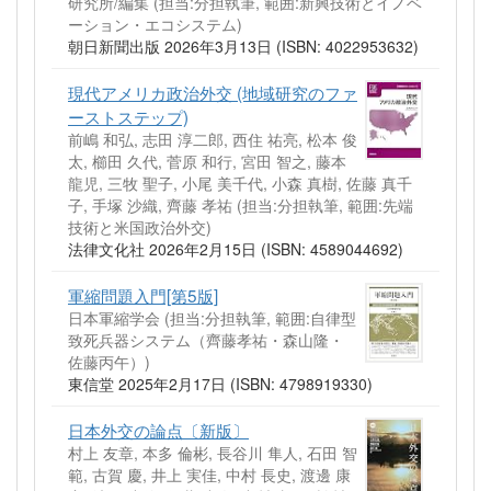
研究所/編集 (担当:分担執筆, 範囲:新興技術とイノベ
ーション・エコシステム)
朝日新聞出版 2026年3月13日 (ISBN: 4022953632)
現代アメリカ政治外交 (地域研究のファ
ーストステップ)
前嶋 和弘, 志田 淳二郎, 西住 祐亮, 松本 俊
太, 櫛田 久代, 菅原 和行, 宮田 智之, 藤本
龍児, 三牧 聖子, 小尾 美千代, 小森 真樹, 佐藤 真千
子, 手塚 沙織, 齊藤 孝祐 (担当:分担執筆, 範囲:先端
技術と米国政治外交)
法律文化社 2026年2月15日 (ISBN: 4589044692)
軍縮問題入門[第5版]
日本軍縮学会 (担当:分担執筆, 範囲:自律型
致死兵器システム（齊藤孝祐・森山隆・
佐藤丙午）)
東信堂 2025年2月17日 (ISBN: 4798919330)
日本外交の論点〔新版〕
村上 友章, 本多 倫彬, 長谷川 隼人, 石田 智
範, 古賀 慶, 井上 実佳, 中村 長史, 渡邊 康