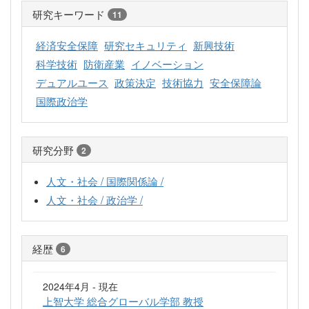
研究キーワード
11
経済安全保障
研究セキュリティ
新興技術
科学技術
防衛産業
イノベーション
デュアルユース
政策決定
技術協力
安全保障論
国際政治学
研究分野
2
人文・社会 / 国際関係論 /
人文・社会 / 政治学 /
経歴
6
2024年4月 - 現在
上智大学 総合グローバル学部 教授