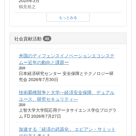
2025年3月
鶴見裕之
もっとみる
社会貢献活動
45
米国のディフェンスイノベーションエコシステ
ムー近年の動向と課題ー
講師
日本経済研究センター 安全保障とテクノロジー研
究会 2026年7月30日
技術覇権競争と大学―経済安全保障、デュアル
ユース、研究セキュリティ―
講師
上智大学大学院応用データサイエンス学位プログラ
ム FD 2026年7月27日
加速する「経済の武器化」 エビアン・サミット
の行方を考える