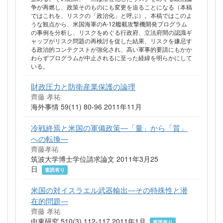
争が再燃し、政策そのものにも変更を迫ることになる（本稿
ではこれを、リスクの「政治化」と呼ぶ）。本稿ではこのよ
うな観点から、米国海軍のA-12艦載攻撃機開発プログラム
の事例を分析し、リスクをめぐる行政府、立法府間の認識ギ
ャップがリスク問題の再検討を促した結果、リスクを嫌忌す
る政治的コンテクストが強化され、高い軍事的要請にもかか
わらずプログラムが中止されるに至った経緯を明らかにして
いる。
財政圧力と防衛産業保護の論理
齊藤 孝祐
海外事情 59(11) 80-96 2011年11月
冷戦終焉と米国の軍備政策―「量」から「質」
への転換―
齊藤孝祐
筑波大学博士学位請求論文 2011年3月25
日
査読有り
米国の対イスラエル武器輸出―その特殊性と潜
在的問題―
齊藤 孝祐
中東研究 510(3) 112-117 2011年1月
査読有り