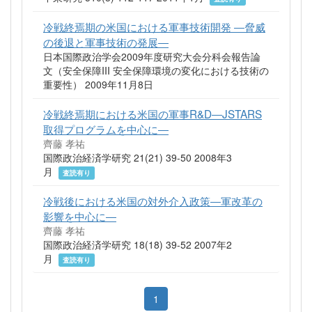
冷戦終焉期の米国における軍事技術開発 ―脅威
の後退と軍事技術の発展―
日本国際政治学会2009年度研究大会分科会報告論
文（安全保障III 安全保障環境の変化における技術の
重要性） 2009年11月8日
冷戦終焉期における米国の軍事R&D―JSTARS
取得プログラムを中心に―
齊藤 孝祐
国際政治経済学研究 21(21) 39-50 2008年3
月
査読有り
冷戦後における米国の対外介入政策―軍改革の
影響を中心に―
齊藤 孝祐
国際政治経済学研究 18(18) 39-52 2007年2
月
査読有り
1