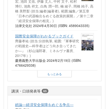
宏, 池田 丈佑, 伊藤 丈人, 中村 文子, 松村
博行, 池島 祥文, 白鳥 潤一郎, 楠 綾子, 岡橋 純子, 高
橋 美野梨 (担当:編者(編著者), 範囲:編集／第五章
「日本の武器輸出をめぐる政策的展開」／第十二章
「経済安全保障の相克」)
法律文化社 2024年4月30日 (ISBN: 4589043335)
国際安全保障がわかるブックガイド
齊藤孝祐 (担当:分担執筆, 範囲:『軍事研究
の戦後史―科学者はどう向き合ってきた
か―』（杉山滋郎著、ミネルヴァ書房、
2017年）)
慶應義塾大学出版会 2024年2月19日 (ISBN:
4766429338)
もっとみる
講演・口頭発表等
65
総論―経済安全保障をめぐる争点―