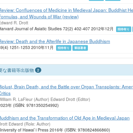
Review: Confluences of Medicine in Medieval Japan: Buddhist He
Formulas, and Wounds of War (review)
Edward R. Drott
Harvard Journal of Asiatic Studies 72(2) 402-407 2012年12月
招待有り
Review: Death and the Afterlife in Japanese Buddhism
69(4) 1251-1253 2010年11月
招待有り
筆頭著者
要な書籍等出版物
2
Biolust, Brain Death, and the Battle over Organ Transplants: Ame
ritics
illiam R. LaFleur (Author) Edward Drott (Editor)
2023年 (ISBN: 9781350254992)
Buddhism and the Transformation of Old Age in Medieval Japan
Drott Edward (Role: Author)
University of Hawai`i Press 2016年 (ISBN: 9780824866860)