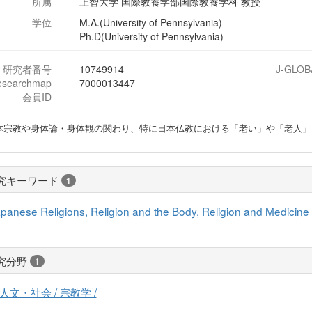
所属
上智大学 国際教養学部国際教養学科 教授
学位
M.A.(University of Pennsylvania)
Ph.D(University of Pennsylvania)
研究者番号
10749914
J-GLOB
esearchmap
7000013447
会員ID
本宗教や身体論・身体観の関わり、特に日本仏教における「老い」や「老人」
究キーワード
1
panese Religions, Religion and the Body, Religion and Medicine
究分野
1
人文・社会 / 宗教学 /