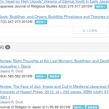
"To Tread on High Clouds" Dreams of Eternal Youth in Early Japa
Japanese Journal of Religious Studies 42(2) 275-317 2015年
査読有り
Gods, Buddhas, and Organs Buddhist Physicians and Theories of
37(2) 247-273 2010年
査読有り
もっとみる
SC
4
Review: Right Thoughts at the Last Moment: Buddhism and Death
Jacqueline I. Stone
Edward R. Drott
99(4) 580-582 2019年
招待有り
筆頭著者
Review: The Face of Jizō: Image and Cult in Medieval Japanese
University of Hawai‘i Press, 2012. xii + 292 pages. ISBN (cloth)
3581 1
Edward R. Drott
Journal of Religion in Japan 2(1) 85-88 2013年
招待有り
筆頭著者