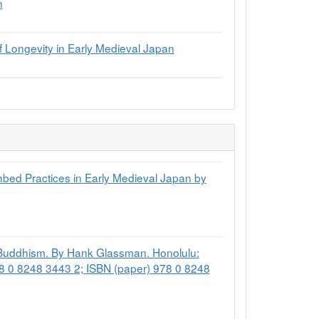
n
 Longevity in Early Medieval Japan
bed Practices in Early Medieval Japan by
 Buddhism. By Hank Glassman. Honolulu:
 978 0 8248 3443 2; ISBN (paper) 978 0 8248