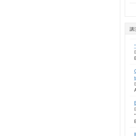
講
E
t
"