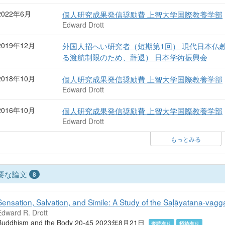
2022年6月
個人研究成果発信奨励費 上智大学国際教養学部
Edward Drott
2019年12月
外国人招へい研究者（短期第1回） 現代日本仏
る渡航制限のため、辞退） 日本学術振興会
2018年10月
個人研究成果発信奨励費 上智大学国際教養学部
Edward Drott
2016年10月
個人研究成果発信奨励費 上智大学国際教養学部
Edward Drott
もっとみる
要な論文
8
Sensation, Salvation, and Simile: A Study of the Saḷāyatana-vagg
Edward R. Drott
Buddhism and the Body 20-45 2023年8月21日
査読有り
招待有り