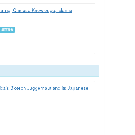
aling, Chinese Knowledge, Islamic
筆頭著者
rica's Biotech Juggernaut and its Japanese