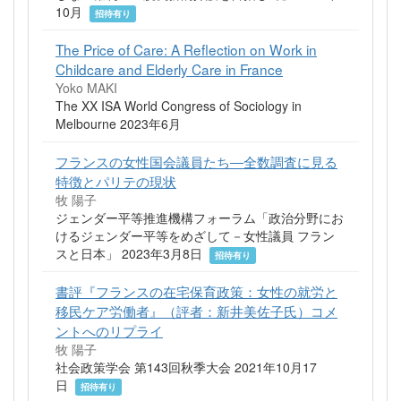
10月
招待有り
The Price of Care: A Reflection on Work in
Childcare and Elderly Care in France
Yoko MAKI
The XX ISA World Congress of Sociology in
Melbourne 2023年6月
フランスの女性国会議員たち―全数調査に見る
特徴とパリテの現状
牧 陽子
ジェンダー平等推進機構フォーラム「政治分野にお
けるジェンダー平等をめざして－女性議員 フラン
スと日本」 2023年3月8日
招待有り
書評『フランスの在宅保育政策：女性の就労と
移民ケア労働者』（評者：新井美佐子氏）コメ
ントへのリプライ
牧 陽子
社会政策学会 第143回秋季大会 2021年10月17
日
招待有り