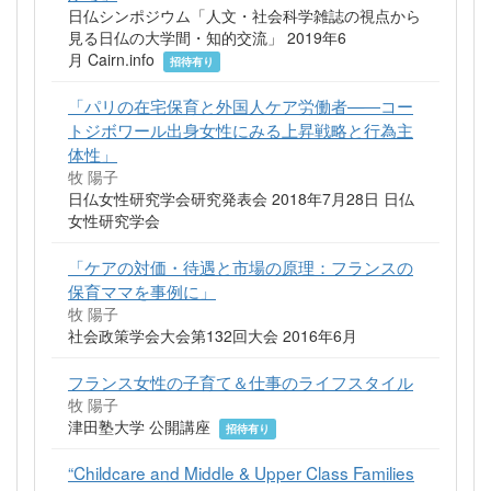
日仏シンポジウム「人文・社会科学雑誌の視点から
見る日仏の大学間・知的交流」 2019年6
月 Cairn.info
招待有り
「パリの在宅保育と外国人ケア労働者—―コー
トジボワール出身女性にみる上昇戦略と行為主
体性」
牧 陽子
日仏女性研究学会研究発表会 2018年7月28日 日仏
女性研究学会
「ケアの対価・待遇と市場の原理：フランスの
保育ママを事例に」
牧 陽子
社会政策学会大会第132回大会 2016年6月
フランス女性の子育て＆仕事のライフスタイル
牧 陽子
津田塾大学 公開講座
招待有り
“Childcare and Middle & Upper Class Families