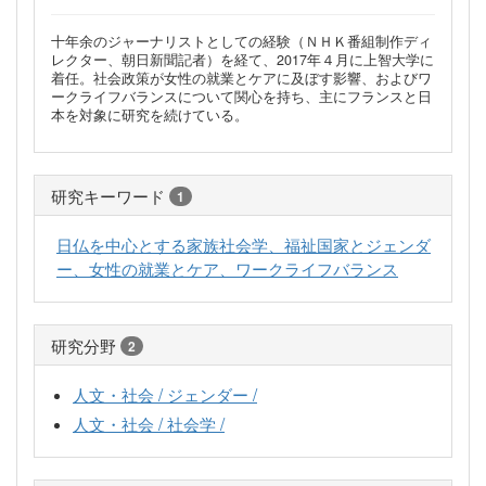
十年余のジャーナリストとしての経験（ＮＨＫ番組制作ディ
レクター、朝日新聞記者）を経て、2017年４月に上智大学に
着任。社会政策が女性の就業とケアに及ぼす影響、およびワ
ークライフバランスについて関心を持ち、主にフランスと日
本を対象に研究を続けている。
研究キーワード
1
日仏を中心とする家族社会学、福祉国家とジェンダ
ー、女性の就業とケア、ワークライフバランス
研究分野
2
人文・社会 / ジェンダー /
人文・社会 / 社会学 /