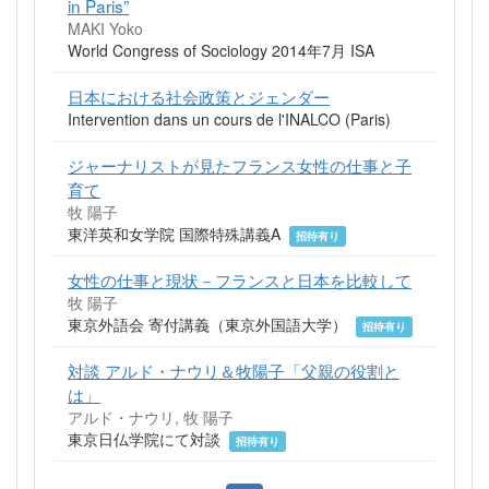
in Paris”
MAKI Yoko
World Congress of Sociology 2014年7月 ISA
日本における社会政策とジェンダー
Intervention dans un cours de l'INALCO (Paris)
ジャーナリストが見たフランス女性の仕事と子
育て
牧 陽子
東洋英和女学院 国際特殊講義A
招待有り
女性の仕事と現状－フランスと日本を比較して
牧 陽子
東京外語会 寄付講義（東京外国語大学）
招待有り
対談 アルド・ナウリ＆牧陽子「父親の役割と
は」
アルド・ナウリ, 牧 陽子
東京日仏学院にて対談
招待有り