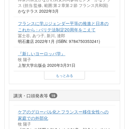
ス (担当:監修, 範囲:第２章第２節 フランス共和国)
かなテラス 2022年3月
フランスに学ぶジェンダー平等の推進と日本の
これから : パリテ法制定20周年をこえて
冨士谷, あつ子, 新川, 達郎
明石書店 2022年1月 (ISBN: 9784750353241)
『新しいヨーロッパ学』
牧 陽子
上智大学出版会 2020年3月31日
もっとみる
講演・口頭発表等
19
ケアのグローバル化とフランスー移住女性への
家庭での外部化
牧 陽子