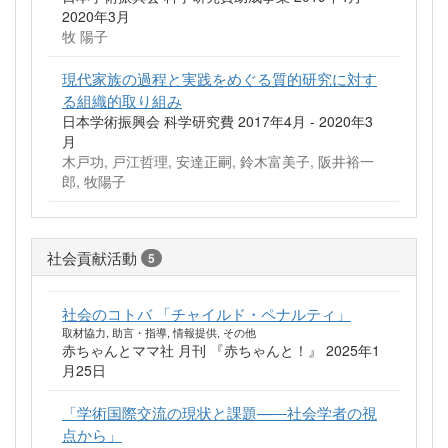
2020年3月
牧 陽子
現代家族の過程と実践をめぐる質的研究に対す
る組織的取り組み
日本学術振興会 科学研究費 2017年4月 - 2020年3
月
木戸功, 戸江哲理, 安達正嗣, 鈴木富美子, 阪井裕一
郎, 牧陽子
社会貢献活動
5
社会のコトバ 「チャイルド・ペナルティ」
取材協力, 助言・指導, 情報提供, その他
赤ちゃんとママ社 月刊 『赤ちゃんと！』 2025年1
月25日
「学術国際交流の現状と課題—―社会学者の視
点から」