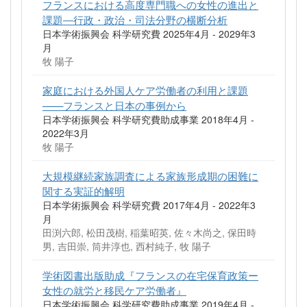
フランスにおける高度専門職への女性の進出と
課題―行政・政治・司法分野の横断分析
日本学術振興会 科学研究費 2025年4月 - 2029年3
月
牧 陽子
家庭における外国人ケア労働者の利用と課題
——フランスと日本の事例から
日本学術振興会 科学研究費助成事業 2018年4月 -
2022年3月
牧 陽子
大規模継続家族調査による家族形成期の困難に
関する実証的解明
日本学術振興会 科学研究費 2017年4月 - 2022年3
月
田渕六郎, 松田茂樹, 稲葉昭英, 佐々木尚之, 保田時
男, 吉田崇, 筒井淳也, 西村純子, 牧 陽子
学術図書出版助成『フランスの在宅保育政策ー
女性の就労と移民ケア労働者』
日本学術振興会 科学研究費助成事業 2019年4月 -