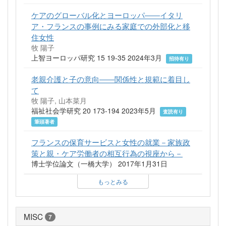
ケアのグローバル化とヨーロッパ――イタリ
ア・フランスの事例にみる家庭での外部化と移
住女性
牧 陽子
上智ヨーロッパ研究 15 19-35 2024年3月
招待有り
老親介護と子の意向――関係性と規範に着目し
て
牧 陽子, 山本菜月
福祉社会学研究 20 173-194 2023年5月
査読有り
筆頭著者
フランスの保育サービスと女性の就業－家族政
策と親・ケア労働者の相互行為の視座から－
博士学位論文（一橋大学） 2017年1月31日
もっとみる
MISC
7