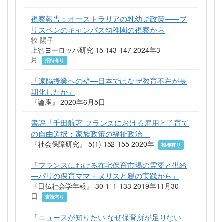
視察報告：オーストラリアの乳幼児政策――ブ
リスベンのキャンパス幼稚園の視察から
牧 陽子
上智ヨーロッパ研究 15 143-147 2024年3
月
招待有り
「遠隔授業への壁―日本ではなぜ教育不在が長
期化したか」
『論座』 2020年6月5日
書評「千田航著 フランスにおける雇用と子育て
の自由選択：家族政策の福祉政治」
『社会保障研究』 5(1) 152-155 2020年
招待有り
「フランスにおける在宅保育市場の需要と供給
―パリの保育ママ・ヌリスと親の実践から」
『日仏社会学年報』 30 111-133 2019年11月30
日
査読有り
「ニュースが知りたい なぜ保育所が足りない