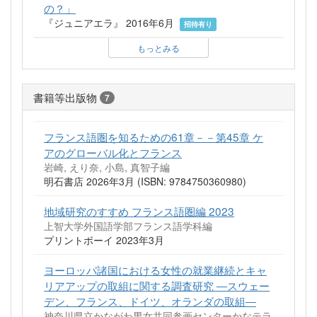
の？」
『ジュニアエラ』 2016年6月
招待有り
もっとみる
書籍等出版物
7
フランス語圏を知るための61章－－第45章 ケ
アのグローバル化とフランス
岩崎, えり奈, 小島, 真智子編
明石書店 2026年3月 (ISBN: 9784750360980)
地域研究のすすめ フランス語圏編 2023
上智大学外国語学部フランス語学科編
プリントボーイ 2023年3月
ヨーロッパ諸国における女性の就業継続とキャ
リアアップの取組に関する調査研究 ―スウェー
デン、フランス、ドイツ、オランダの取組―
神奈川県立かながわ男女共同参画センターかなテラ