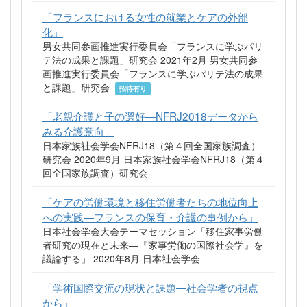
「フランスにおける女性の就業とケアの外部
化」
男女共同参画推進実行委員会「フランスに学ぶパリ
テ法の成果と課題」研究会 2021年2月 男女共同参
画推進実行委員会「フランスに学ぶパリテ法の成果
と課題」研究会
招待有り
「老親介護と子の選好―NFRJ2018データから
みる介護意向」
日本家族社会学会NFRJ18（第４回全国家族調査）
研究会 2020年9月 日本家族社会学会NFRJ18（第４
回全国家族調査）研究会
「ケアの労働環境と移住労働者たちの地位向上
への実践―フランスの保育・介護の事例から」
日本社会学会大会テーマセッション「移住家事労働
者研究の現在と未来―『家事労働の国際社会学』を
議論する」 2020年8月 日本社会学会
「学術国際交流の現状と課題―社会学者の視点
から」