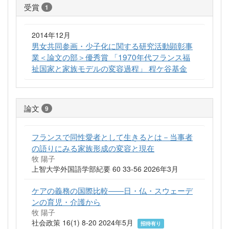
受賞
1
2014年12月
男女共同参画・少子化に関する研究活動顕彰事
業＜論文の部＞優秀賞 「1970年代フランス福
祉国家と家族モデルの変容過程」 程ケ谷基金
論文
9
フランスで同性愛者として生きるとは－当事者
の語りにみる家族形成の変容と現在
牧 陽子
上智大学外国語学部紀要 60 33-56 2026年3月
ケアの義務の国際比較――日・仏・スウェーデ
ンの育児・介護から
牧 陽子
社会政策 16(1) 8-20 2024年5月
招待有り