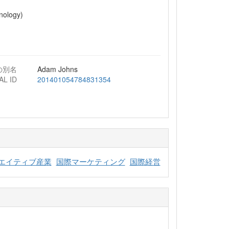
nology)
の別名
Adam Johns
AL ID
201401054784831354
エイティブ産業
国際マーケティング
国際経営