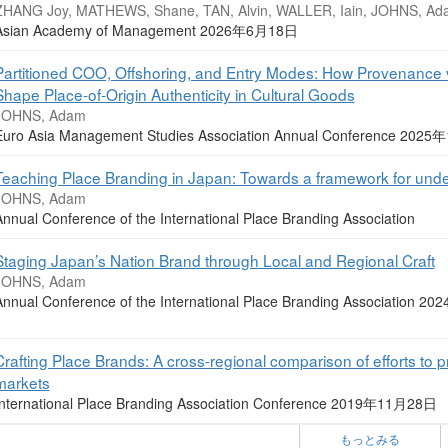
ZHANG Joy, MATHEWS, Shane, TAN, Alvin, WALLER, Iain, JOHNS, Ad
Asian Academy of Management 2026年6月18日
Partitioned COO, Offshoring, and Entry Modes: How Provenance v
Shape Place-of-Origin Authenticity in Cultural Goods
JOHNS, Adam
Euro Asia Management Studies Association Annual Conference 202
Teaching Place Branding in Japan: Towards a framework for un
JOHNS, Adam
nnual Conference of the International Place Branding Association
Staging Japan’s Nation Brand through Local and Regional Craft
JOHNS, Adam
Annual Conference of the International Place Branding Association
Crafting Place Brands: A cross-regional comparison of efforts to p
markets
International Place Branding Association Conference 2019年11月28日
もっとみる