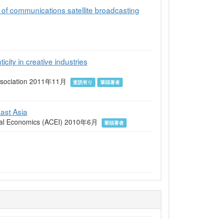
 of communications satellite broadcasting
city in creative industries
 Association 2011年11月
査読有り
筆頭著者
ast Asia
ltural Economics (ACEI) 2010年6月
筆頭著者