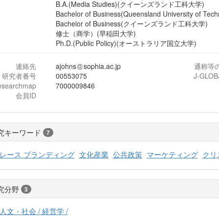
B.A.(Media Studies)(クイーンズランド工科大学)
Bachelor of Business(Queensland University of Tech
Bachelor of Business(クイーンズランド工科大学)
修士（商学）(早稲田大学)
Ph.D.(Public Policy)(オーストラリア国立大学)
連絡先
ajohns
sophia.ac.jp
通称等
研究者番号
00553075
J-GLOB
esearchmap
7000009846
会員ID
究キーワード
7
レース ブランディング
文化産業
公共政策
マーケティング
クリ
究分野
3
人文・社会 / 経営学 /