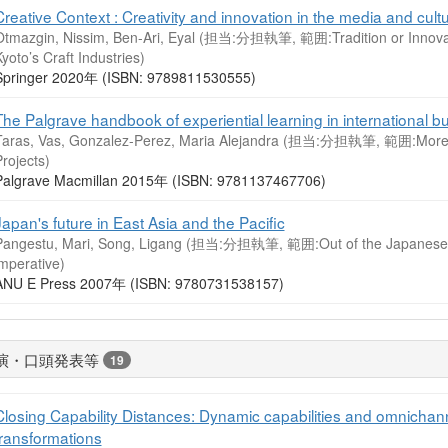
Creative Context : Creativity and innovation in the media and cultu
Otmazgin, Nissim, Ben-Ari, Eyal (担当:分担執筆, 範囲:Tradition or Innovation
yoto’s Craft Industries)
Springer 2020年 (ISBN: 9789811530555)
The Palgrave handbook of experiential learning in international b
Taras, Vas, Gonzalez-Perez, Maria Alejandra (担当:分担執筆, 範囲:More foo
rojects)
Palgrave Macmillan 2015年 (ISBN: 9781137467706)
Japan's future in East Asia and the Pacific
Pangestu, Mari, Song, Ligang (担当:分担執筆, 範囲:Out of the Japanese Incu
mperative)
ANU E Press 2007年 (ISBN: 9780731538157)
演・口頭発表等
19
Closing Capability Distances: Dynamic capabilities and omnicha
transformations