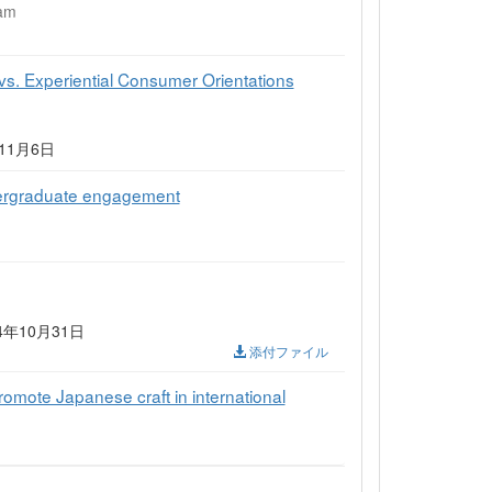
am
s. Experiential Consumer Orientations
5年11月6日
dergraduate engagement
 2024年10月31日
添付ファイル
romote Japanese craft in international