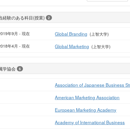
当経験のある科目(授業)
2
2019年9月 - 現在
Global Branding
(上智大学)
2018年4月 - 現在
Global Marketing
(上智大学)
属学協会
6
Association of Japanese Business St
American Marketing Association
European Marketing Academy
Academy of International Business