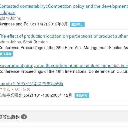
Contested contestability: Competition policy and the development
in Japan
Adam Johns
Business and Politics 14(2) 2012年8月
査読有り
The effect of production location on perceptions of product authenti
Adam Johns, Scott Brenton
Conference Proceedings of the 28th Euro-Asia Management Studies
責任著者
Government policy and the performance of content industries in E
Conference Proceedings of the 16th International Conference on Cu
i-modeとそのビジネスモデル分析
アダム・ジョンズ
公益事業研究 55(2) 131-138 2003年12月
査読有り
籍等出版物
3