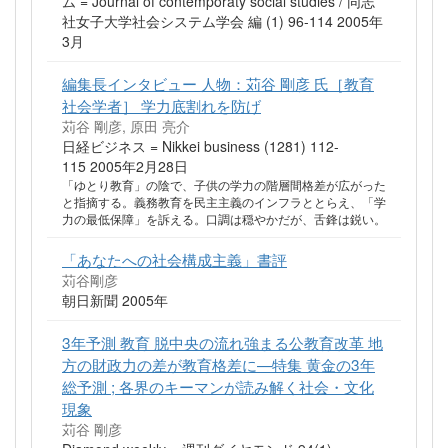
ム = Journal of contemporaty social studies / 同志
社女子大学社会システム学会 編 (1) 96-114 2005年
3月
編集長インタビュー 人物：苅谷 剛彦 氏［教育
社会学者］ 学力底割れを防げ
苅谷 剛彦, 原田 亮介
日経ビジネス = Nikkei business (1281) 112-
115 2005年2月28日
「ゆとり教育」の陰で、子供の学力の階層間格差が広がった
と指摘する。義務教育を民主主義のインフラととらえ、「学
力の最低保障」を訴える。口調は穏やかだが、舌鋒は鋭い。
「あなたへの社会構成主義」書評
苅谷剛彦
朝日新聞 2005年
3年予測 教育 脱中央の流れ強まる公教育改革 地
方の財政力の差が教育格差に—特集 黄金の3年
総予測 ; 各界のキーマンが読み解く社会・文化
現象
苅谷 剛彦