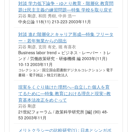
対談 学力低下論争・ゆとり教育・階層化 教育問
題は民主主義の練習問題—特集 学校を取り戻す
苅谷 剛彦, 和田 秀樹, 中井 浩一
中央公論 118(11) 213-223 2003年11月
対談 進む階層化とキャリア形成—特集 フリータ
ー・若年無業からの脱出
苅谷 剛彦, 玄田 有史, 堀 有喜衣
Business labor trend = ビジネス・レーバー・トレ
ンド / 労働政策研究・研修機構 編 2003年(11月)
10-13 2003年11月
コレクション : 国立国会図書館デジタルコレクション > 電子
書籍・電子雑誌 > 独立行政法人
現実をくぐり抜けた理想へ--自立した個人を育
てるために—特集 教育における理念と現実--教
育基本法改正をめぐって
苅谷 剛彦
21世紀フォーラム / 政策科学研究所 [編] (90) 48-
53 2003年11月
メリトクラシーの比較研究(1) : 日本とシンガポ