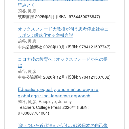
読みとく
苅谷, 剛彦
筑摩書房 2025年5月 (ISBN: 9784480076847)
オックスフォード大教授が問う思考停止社会ニ
ッポン : 曖昧化する危機言説
苅谷, 剛彦
中央公論新社 2022年10月 (ISBN: 9784121507747)
コロナ後の教育へ : オックスフォードからの提
唱
苅谷, 剛彦
中央公論新社 2020年12月 (ISBN: 9784121507082)
Education, equality, and meritocracy in a
global age : the Japanese approach
苅谷, 剛彦, Rappleye, Jeremy
Teachers College Press 2020年 (ISBN:
9780807764084)
追いついた近代消えた近代 : 戦後日本の自己像