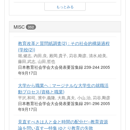
もっとみる
MISC
352
教育改革と質問紙調査(2) : その社会的構築過程
(学校(2))
堀,健志, 内田,良, 殿岡,貴子, 苅谷,剛彦, 清水,睦美,
藤田,武志, 山田,哲也
日本教育社会学会大会発表要旨集録 239-244 2005
年9月17日
大学から職業ヘ : マージナルな大学生の就職活
動プロセス(資格と職業)
平沢,和司, 濱中,義隆, 大島,真夫, 小山,治, 苅谷,剛彦
日本教育社会学会大会発表要旨集録 291-296 2005
年9月17日
見直すべきは人と金と時間の配分だ--教育資源
論を問い直す—特集 ゆとり教育の失敗