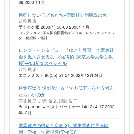
69 2003年1月
勉強しない子どもたち--学歴社会崩壊説の罠
苅谷 剛彦
学士会会報 2003(1) 58-63 2003年1月
コレクション : 国立国会図書館デジタルコレクション > デジ
タル化資料 > 雑誌
ロング・インタビュー 「ゆとり教育」で階層社
会を拡大させるな--苅谷剛彦(東京大学大学院教
授)—'03新春スペシャル
苅谷 剛彦
エコノミスト 80(55) 51-54 2002年12月24日
特集座談会 深刻化する「学力低下」をどう考え
たらいいのか
苅谷 剛彦, 戸瀬 信之, 諏訪 哲二
Best partner = ベストパートナー 14(12) 4-17 2002
年12月
学業達成の構造と変容(3) : 関東調査に見る階
層・学校・学習指導(学校(3))