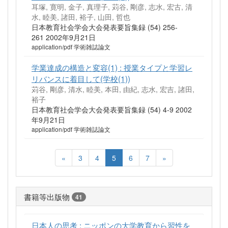
耳塚, 寛明, 金子, 真理子, 苅谷, 剛彦, 志水, 宏古, 清
水, 睦美, 諸田, 裕子, 山田, 哲也
日本教育社会学会大会発表要旨集録 (54) 256-
261 2002年9月21日
application/pdf 学術雑誌論文
学業達成の構造と変容(1) : 授業タイプと学習レ
リバンスに着目して(学校(1))
苅谷, 剛彦, 清水, 睦美, 本田, 由紀, 志水, 宏吉, 諸田,
裕子
日本教育社会学会大会発表要旨集録 (54) 4-9 2002
年9月21日
application/pdf 学術雑誌論文
«
3
4
5
6
7
»
書籍等出版物
41
日本人の思考 : ニッポンの大学教育から習性を