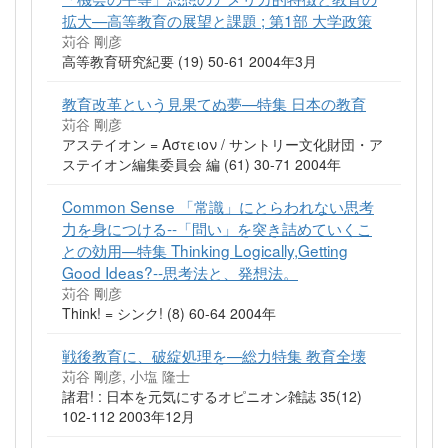
拡大—高等教育の展望と課題 ; 第1部 大学政策
苅谷 剛彦
高等教育研究紀要 (19) 50-61 2004年3月
教育改革という見果てぬ夢—特集 日本の教育
苅谷 剛彦
アステイオン = Αστειον / サントリー文化財団・ア
ステイオン編集委員会 編 (61) 30-71 2004年
Common Sense 「常識」にとらわれない思考
力を身につける--「問い」を突き詰めていくこ
との効用—特集 Thinking Logically,Getting
Good Ideas?--思考法と、発想法。
苅谷 剛彦
Think! = シンク! (8) 60-64 2004年
戦後教育に、破綻処理を—総力特集 教育全壊
苅谷 剛彦, 小塩 隆士
諸君! : 日本を元気にするオピニオン雑誌 35(12)
102-112 2003年12月