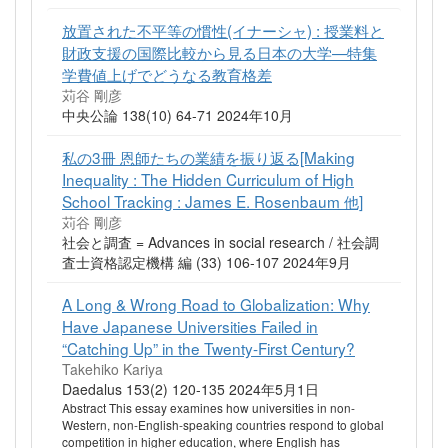
放置された不平等の慣性(イナーシャ) : 授業料と
財政支援の国際比較から見る日本の大学—特集
学費値上げでどうなる教育格差
苅谷 剛彦
中央公論 138(10) 64-71 2024年10月
私の3冊 恩師たちの業績を振り返る[Making
Inequality : The Hidden Curriculum of High
School Tracking : James E. Rosenbaum 他]
苅谷 剛彦
社会と調査 = Advances in social research / 社会調
査士資格認定機構 編 (33) 106-107 2024年9月
A Long & Wrong Road to Globalization: Why
Have Japanese Universities Failed in
“Catching Up” in the Twenty-First Century?
Takehiko Kariya
Daedalus 153(2) 120-135 2024年5月1日
Abstract This essay examines how universities in non-
Western, non-English-speaking countries respond to global
competition in higher education, where English has