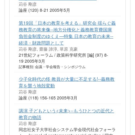
苅谷 剛彦
論座 (120) 8-21 2005年5月
第19回「日本の教育を考える」研究会 揺らぐ義
務教育の将来像--地方分権化と義務教育費国庫
負担金制度のゆくえ—特集 日本の教育の未来--
経済・財政問題として
苅谷 剛彦, 齋藤 諦淳, 草原 克豪
21世紀フォーラム / 政策科学研究所 [編] (97) 8-
19 2005年3月
記事種別: 会議・学会報告・シンポジウム
少子化時代の怪 教員が大量に不足する!--義務教
育を襲う地殻変動
苅谷 剛彦
論座 (118) 156-165 2005年3月
講演 子どもという<未来>--もうひとつの近代と
教育の物語
苅谷 剛彦
同志社女子大学社会システム学会現代社会フォーラ