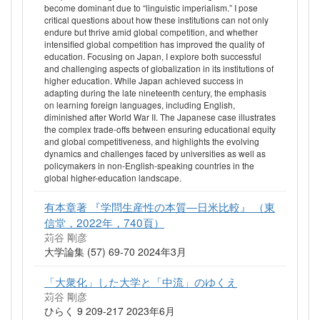
become dominant due to “linguistic imperialism.” I pose
critical questions about how these institutions can not only
endure but thrive amid global competition, and whether
intensified global competition has improved the quality of
education. Focusing on Japan, I explore both successful
and challenging aspects of globalization in its institutions of
higher education. While Japan achieved success in
adapting during the late nineteenth century, the emphasis
on learning foreign languages, including English,
diminished after World War II. The Japanese case illustrates
the complex trade-offs between ensuring educational equity
and global competitiveness, and highlights the evolving
dynamics and challenges faced by universities as well as
policymakers in non-English-speaking countries in the
global higher-education landscape.
有本章著 『学問生産性の本質―日米比較』 （東
信堂，2022年，740頁）
苅谷 剛彦
大学論集 (57) 69-70 2024年3月
「大衆化」した大学と「中流」のゆくえ
苅谷 剛彦
ひらく 9 209-217 2023年6月