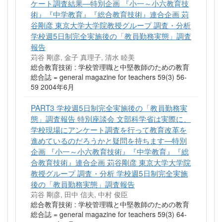
ケート調査結果—特別企画 『小一～小六教育技
術』『中学教育』『総合教育技術』連合企画 苅
谷剛彦 東京大学大学院教授グループ 調査・分析
学校週5日制完全実施後の「教員勤務実態」調査
報告
苅谷 剛彦, 金子 真理子, 清水 睦美
総合教育技術 : 学校管理職と中堅教師のための教育
総合誌 = general magazine for teachers 59(3) 56-
59 2004年6月
PART3 学校週5日制完全実施後の「教員勤務実
態」調査報告 特別座談会 文部科学省は実際に、
学校現場にアンケート調査を行って教育改革を
進めているのだろうかと疑問を持ちます—特別
企画 『小一～小六教育技術』『中学教育』『総
合教育技術』連合企画 苅谷剛彦 東京大学大学院
教授グループ 調査・分析 学校週5日制完全実施
後の「教員勤務実態」調査報告
苅谷 剛彦, 田中 信夫, 中村 俊臣
総合教育技術 : 学校管理職と中堅教師のための教育
総合誌 = general magazine for teachers 59(3) 64-