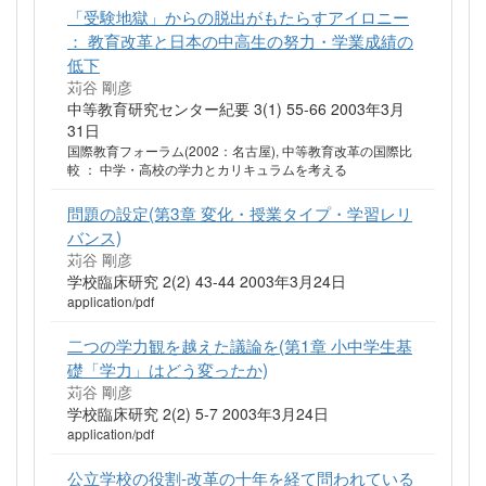
「受験地獄」からの脱出がもたらすアイロニー
： 教育改革と日本の中高生の努力・学業成績の
低下
苅谷 剛彦
中等教育研究センター紀要 3(1) 55-66 2003年3月
31日
国際教育フォーラム(2002：名古屋), 中等教育改革の国際比
較 ： 中学・高校の学力とカリキュラムを考える
問題の設定(第3章 変化・授業タイプ・学習レリ
バンス)
苅谷 剛彦
学校臨床研究 2(2) 43-44 2003年3月24日
application/pdf
二つの学力観を越えた議論を(第1章 小中学生基
礎「学力」はどう変ったか)
苅谷 剛彦
学校臨床研究 2(2) 5-7 2003年3月24日
application/pdf
公立学校の役割-改革の十年を経て問われている