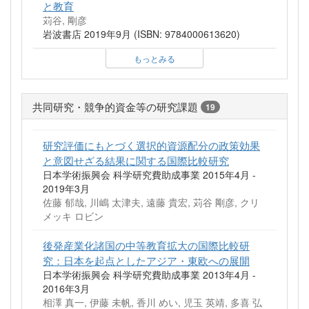
と教育
苅谷, 剛彦
岩波書店 2019年9月 (ISBN: 9784000613620)
もっとみる
共同研究・競争的資金等の研究課題
19
研究評価にもとづく選択的資源配分の政策効果
と意図せざる結果に関する国際比較研究
日本学術振興会 科学研究費助成事業 2015年4月 -
2019年3月
佐藤 郁哉, 川嶋 太津夫, 遠藤 貴宏, 苅谷 剛彦, クリ
メッキ ロビン
後発産業化諸国の中等教育拡大の国際比較研
究：日本を起点としたアジア・東欧への展開
日本学術振興会 科学研究費助成事業 2013年4月 -
2016年3月
相澤 真一, 伊藤 未帆, 香川 めい, 児玉 英靖, 多喜 弘