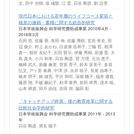
文, 田中 光晴, 張 彧暋, 江 晋, 苅谷 剛彦, 劉 語霏
現代日本における若年層のライフコース変容と
格差の連鎖・蓄積に関する総合的研究
日本学術振興会 科学研究費助成事業 2010年4月 -
2016年3月
石田 浩, 佐藤 香, 有田 伸, 佐藤 博樹, 玄田 有史, 田
辺 俊介, 村上 あかね, 白波瀬 佐和子, 三輪 哲, 相澤
真一, 朝井 友紀子, 石田 賢示, 伊藤 秀樹, 岩瀬 晋, 大
島 真夫, 小川 和孝, 苅谷 剛彦, 菅 万理, 元治 恵子,
篠崎 武久, 新藤 麻里, 菅原 育子, 鈴木 富美子, 多喜
弘文, 戸ヶ里 泰典, 中澤 渉, 永井 暁子, 長尾 由希子,
橋本 摂子, 林 雄亮, 平沢 和司, 深堀 聰子, 福井 康貴,
藤原 翔, 不破 麻紀子, 朴澤 泰男, 前田 幸男, 茂木 暁,
山本 耕資, 卯月 由佳, 吉田 崇, 脇田 彩
「キャッチアップ終焉」後の教育改革に関する
比較社会学的研究
日本学術振興会 科学研究費助成事業 2011年 - 2013
年
苅谷 剛彦, 濱名 陽子