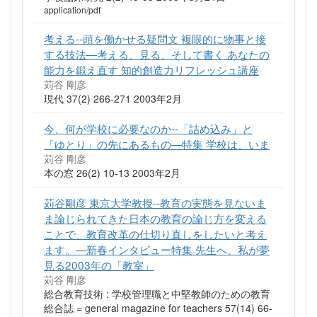
application/pdf
考える--頭を働かせる疑問文 複眼的に物事と接
する技法—考える、見る、そして書く あなたの
能力を鍛え直す 知的創造力リフレッシュ講座
苅谷 剛彦
現代 37(2) 266-271 2003年2月
今、何が学校に必要なのか--「詰め込み」と
「ゆとり」の先にあるもの—特集 学校は、いま
苅谷 剛彦
本の窓 26(2) 10-13 2003年2月
苅谷剛彦 東京大学教授--教育の実態を見ないま
ま論じられてきた日本の教育の論じ方を変える
ことで、教育改革の仕切り直しをしたいと考え
ます。—新春インタビュー特集 先生へ、私が夢
見る2003年の「教室」
苅谷 剛彦
総合教育技術 : 学校管理職と中堅教師のための教育
総合誌 = general magazine for teachers 57(14) 66-