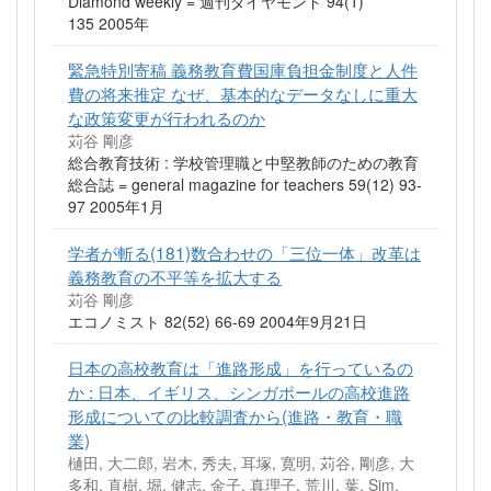
Diamond weekly = 週刊ダイヤモンド 94(1)
135 2005年
緊急特別寄稿 義務教育費国庫負担金制度と人件
費の将来推定 なぜ、基本的なデータなしに重大
な政策変更が行われるのか
苅谷 剛彦
総合教育技術 : 学校管理職と中堅教師のための教育
総合誌 = general magazine for teachers 59(12) 93-
97 2005年1月
学者が斬る(181)数合わせの「三位一体」改革は
義務教育の不平等を拡大する
苅谷 剛彦
エコノミスト 82(52) 66-69 2004年9月21日
日本の高校教育は「進路形成」を行っているの
か : 日本、イギリス、シンガポールの高校進路
形成についての比較調査から(進路・教育・職
業)
樋田, 大二郎, 岩木, 秀夫, 耳塚, 寛明, 苅谷, 剛彦, 大
多和, 直樹, 堀, 健志, 金子, 真理子, 荒川, 葉, Sim,