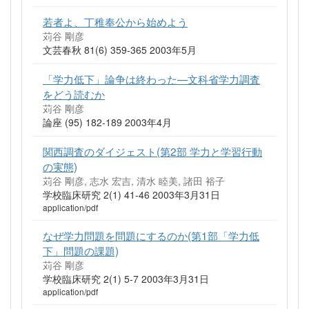
若者よ、丁稚奉公から始めよう
苅谷 剛彦
文芸春秋 81(6) 359-365 2003年5月
「学力低下」論争は終わった—文科省学力調査
をどう読むか
苅谷 剛彦
論座 (95) 182-189 2003年4月
関西調査のダイジェスト(第2部 学力と学習行動
の実態)
苅谷 剛彦, 志水 宏吉, 清水 睦美, 諸田 裕子
学校臨床研究 2(1) 41-46 2003年3月31日
application/pdf
なぜ学力問題を問題にするのか(第1部「学力低
下」問題の課題)
苅谷 剛彦
学校臨床研究 2(1) 5-7 2003年3月31日
application/pdf