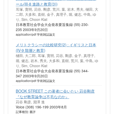
ール(III-8 進路と教育(3))
耳塚, 寛明, 苅谷, 剛彦, 荒川, 葉, 岩木, 秀夫, 樋田, 大
二郎, 大多和, 直樹, 金子, 真理子, 堀, 健志, 中島, ゆ
り, Sim, Choon Kiat
日本教育社会学会大会発表要旨集録 (55) 230-
235 2003年9月20日
application/pdf 学術雑誌論文
メリトクラシーの比較研究(2) : イギリスと日本
(IV-9 階層と教育)
樋田, 大二郎, 耳塚, 寛明, 苅谷, 剛彦, 金子, 真理子,
堀, 健志, 岩木, 秀夫, 大多和, 直樹, 荒川, 葉, 中島, ゆ
り, Sim, Choon Kiat
日本教育社会学会大会発表要旨集録 (55) 344-
347 2003年9月20日
application/pdf 学術雑誌論文
BOOK STREET この著者に会いたい 苅谷剛彦
『なぜ教育論争は不毛なのか』
苅谷 剛彦, 淵澤 進
Voice (308) 196-199 2003年8月
記事種別: 書評