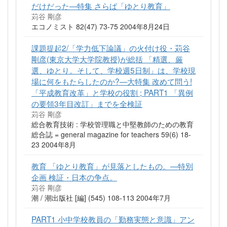
だけだった—特集 さらば「ゆとり教育」
苅谷 剛彦
エコノミスト 82(47) 73-75 2004年8月24日
課題提起2/「学力低下論議」の火付け役・苅谷
剛彦(東京大学大学院教授)が総括 「精選、厳
選、ゆとり。そして、学校週5日制」は、学校現
場に何をもたらしたのか?—大特集 改めて問う!
「平成教育改革」と学校の役割 ; PART1 「異例
の要領3年目改訂」までを全検証
苅谷 剛彦
総合教育技術 : 学校管理職と中堅教師のための教育
総合誌 = general magazine for teachers 59(6) 18-
23 2004年8月
教育 「ゆとり教育」が見落としたもの。—特別
企画 検証・日本の争点。
苅谷 剛彦
潮 / 潮出版社 [編] (545) 108-113 2004年7月
PART1 小中学校教員の「勤務実態と意識」アン