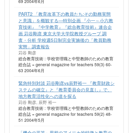
69 2004年6月
PART2 「教育改革下の教員たち:その勤務実態
と意識」を概観する—特別企画 『小一～小六教
育技術』『中学教育』『総合教育技術』連合企
画 苅谷剛彦 東京大学大学院教授グループ 調
査・分析 学校週5日制完全実施後の「教員勤務
実態」調査報告
苅谷 剛彦
総合教育技術 : 学校管理職と中堅教師のための教育
総合誌 = general magazine for teachers 59(3) 60-
63 2004年6月
緊急特別対談 苅谷剛彦vs辰野裕一 『教育財政シ
ステムの確立』と『教育委員会の見直し』で、
地方教育活性化への道を探る
苅谷 剛彦, 辰野 裕一
総合教育技術 : 学校管理職と中堅教師のための教育
総合誌 = general magazine for teachers 59(2) 48-
51 2004年5月
「機会の平等」思想のアメリカ的特徴と教育の