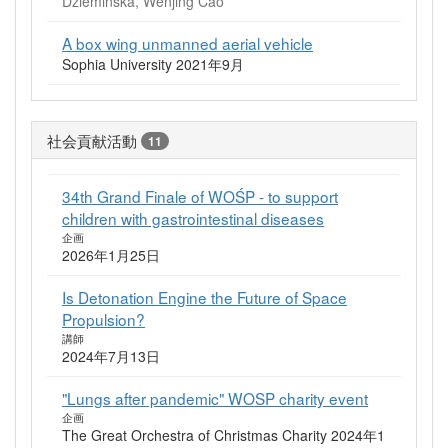
Dzieminska, Wenjing Cao
A box wing unmanned aerial vehicle
Sophia University 2021年9月
社会貢献活動
11
34th Grand Finale of WOŚP - to support
children with gastrointestinal diseases
企画
2026年1月25日
Is Detonation Engine the Future of Space
Propulsion?
講師
2024年7月13日
"Lungs after pandemic" WOSP charity event
企画
The Great Orchestra of Christmas Charity 2024年1