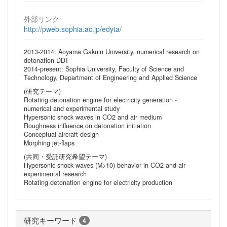
外部リンク
http://pweb.sophia.ac.jp/edyta/
2013-2014: Aoyama Gakuin University, numerical research on
detonation DDT
2014-present: Sophia University, Faculty of Science and
Technology, Department of Engineering and Applied Science
(研究テーマ)
Rotating detonation engine for electricity generation -
numerical and experimental study
Hypersonic shock waves in CO2 and air medium
Roughness influence on detonation initiation
Conceptual aircraft design
Morphing jet-flaps
(共同・受託研究希望テーマ)
Hypersonic shock waves (M>10) behavior in CO2 and air -
experimental research
Rotating detonation engine for electricity production
研究キーワード
4