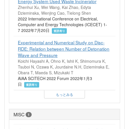
Energy System Used Waste Incinerator
Zhenhui Xu, Wei Wang, Kai Zhao, Edyta
Dzieminska, Wenjing Cao, Tielong Shen
2022 International Conference on Electrical,
Computer and Energy Technologies (ICECET) 1-
7 2022年7月20日
査読有り
Experimental and Numerical Study on Disc-
RDE: Relation between Number of Detonation
Wave and Pressure
Koichi Hayashi A, Ohno K, Ishii K, Shimomura K,
Tsuboi N, Ozawa K, Jourdaine N.H, Dzieminska E,
Obara T, Maeda S, Mizukaki T
AIAA SCITECH 2022 Forum 2022年1月3
日
査読有り
もっとみる
MISC
1