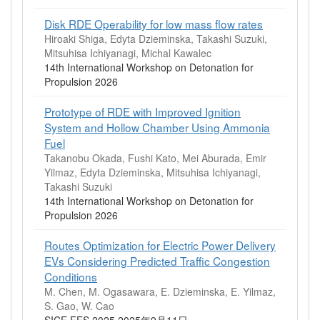
Disk RDE Operability for low mass flow rates
Hiroaki Shiga, Edyta Dzieminska, Takashi Suzuki,
Mitsuhisa Ichiyanagi, Michal Kawalec
14th International Workshop on Detonation for
Propulsion 2026
Prototype of RDE with Improved Ignition
System and Hollow Chamber Using Ammonia
Fuel
Takanobu Okada, Fushi Kato, Mei Aburada, Emir
Yilmaz, Edyta Dzieminska, Mitsuhisa Ichiyanagi,
Takashi Suzuki
14th International Workshop on Detonation for
Propulsion 2026
Routes Optimization for Electric Power Delivery
EVs Considering Predicted Traffic Congestion
Conditions
M. Chen, M. Ogasawara, E. Dzieminska, E. Yilmaz,
S. Gao, W. Cao
SICE FES 2025 2025年9月11日