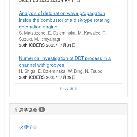
Analysis of detonation wave propagation
inside the combustor of a disk-type rotating
detonation engine
S. Matsuzono, E. Dzieminska, M. Kawalec, T.
Suzuki, M. Ichiyanagi
30th ICDERS 2025年7月31日
Numerical investigation of DDT process in a
channel with grooves
H. Shiga, E. Dzieminska, W. Bing, N. Tsuboi
30th ICDERS 2025年7月29日
もっとみる
所属学協会
6
火薬学会