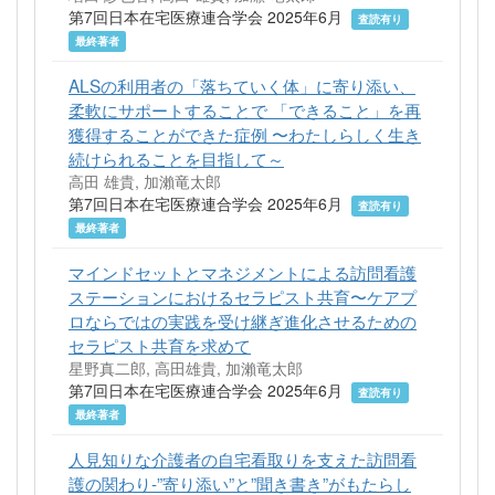
第7回日本在宅医療連合学会 2025年6月
査読有り
最終著者
ALSの利用者の「落ちていく体」に寄り添い、
柔軟にサポートすることで 「できること」を再
獲得することができた症例 〜わたしらしく生き
続けられることを目指して～
高田 雄貴, 加瀨竜太郎
第7回日本在宅医療連合学会 2025年6月
査読有り
最終著者
マインドセットとマネジメントによる訪問看護
ステーションにおけるセラピスト共育〜ケアプ
ロならではの実践を受け継ぎ進化させるための
セラピスト共育を求めて
星野真二郎, 高田雄貴, 加瀨竜太郎
第7回日本在宅医療連合学会 2025年6月
査読有り
最終著者
人見知りな介護者の自宅看取りを支えた訪問看
護の関わり-”寄り添い”と”聞き書き”がもたらし