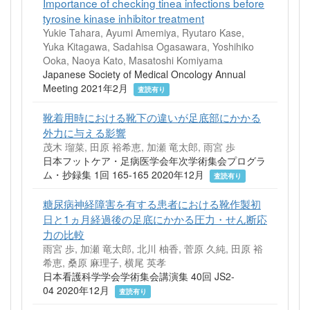
Importance of checking tinea infections before
tyrosine kinase inhibitor treatment
Yukie Tahara, Ayumi Amemiya, Ryutaro Kase,
Yuka Kitagawa, Sadahisa Ogasawara, Yoshihiko
Ooka, Naoya Kato, Masatoshi Komiyama
Japanese Society of Medical Oncology Annual
Meeting 2021年2月
査読有り
靴着用時における靴下の違いが足底部にかかる
外力に与える影響
茂木 瑠菜, 田原 裕希恵, 加瀬 竜太郎, 雨宮 歩
日本フットケア・足病医学会年次学術集会プログラ
ム・抄録集 1回 165-165 2020年12月
査読有り
糖尿病神経障害を有する患者における靴作製初
日と1ヵ月経過後の足底にかかる圧力・せん断応
力の比較
雨宮 歩, 加瀬 竜太郎, 北川 柚香, 菅原 久純, 田原 裕
希恵, 桑原 麻理子, 横尾 英孝
日本看護科学学会学術集会講演集 40回 JS2-
04 2020年12月
査読有り