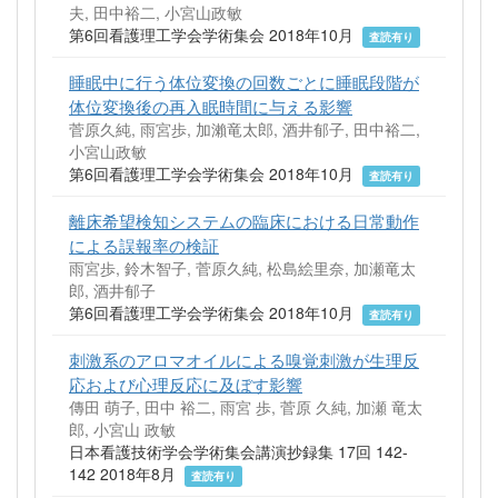
夫, 田中裕二, 小宮山政敏
第6回看護理工学会学術集会 2018年10月
査読有り
睡眠中に行う体位変換の回数ごとに睡眠段階が
体位変換後の再入眠時間に与える影響
菅原久純, 雨宮歩, 加瀨竜太郎, 酒井郁子, 田中裕二,
小宮山政敏
第6回看護理工学会学術集会 2018年10月
査読有り
離床希望検知システムの臨床における日常動作
による誤報率の検証
雨宮歩, 鈴木智子, 菅原久純, 松島絵里奈, 加瀬竜太
郎, 酒井郁子
第6回看護理工学会学術集会 2018年10月
査読有り
刺激系のアロマオイルによる嗅覚刺激が生理反
応および心理反応に及ぼす影響
傳田 萌子, 田中 裕二, 雨宮 歩, 菅原 久純, 加瀬 竜太
郎, 小宮山 政敏
日本看護技術学会学術集会講演抄録集 17回 142-
142 2018年8月
査読有り