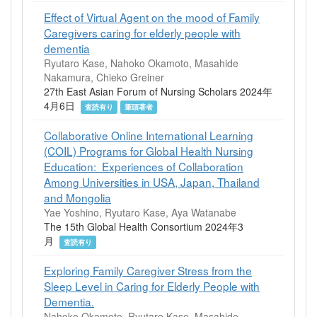
Effect of Virtual Agent on the mood of Family
Caregivers caring for elderly people with
dementia
Ryutaro Kase, Nahoko Okamoto, Masahide
Nakamura, Chieko Greiner
27th East Asian Forum of Nursing Scholars 2024年
4月6日
査読有り
筆頭著者
Collaborative Online International Learning
(COIL) Programs for Global Health Nursing
Education: Experiences of Collaboration
Among Universities in USA, Japan, Thailand
and Mongolia
Yae Yoshino, Ryutaro Kase, Aya Watanabe
The 15th Global Health Consortium 2024年3
月
査読有り
Exploring Family Caregiver Stress from the
Sleep Level in Caring for Elderly People with
Dementia.
Nahoko Okamoto, Ryutaro Kase, Masahide