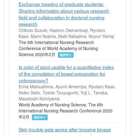
Exchange meeting of graduate students:
Sharing information about various research
field and collaboration in doctoral nursing
research
Chikoto Suzuki, Hastoro Dwinantoaji, Ryutaro
Kase, Mami Nojima, Maki Nakajima, Noyuri Yamaj
The 6th International Nursing Research
Conference of World Academy of Nursing
Science 2020年2月
査読有り
Is color of stool usable for a quantitative index
of the completion of bowel preparation for
colonoscopy?
Erina Matsushima, Ayumi Amemiya, Ryutaro Kase,
Keiko Saito, Toshio Tsuyuguchi, Yuji L. Tanaka,
Masatoshi Komiyama
World Academy of Nursing Science, The 6th
International Nursing Research Conference 2020
年2月
査読有り
Skin trouble gets worse after tyrosine kinase