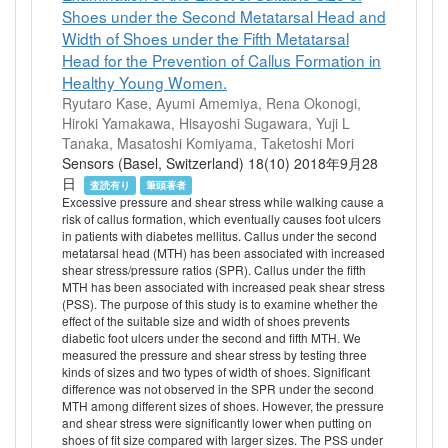
Shoes under the Second Metatarsal Head and
Width of Shoes under the Fifth Metatarsal
Head for the Prevention of Callus Formation in
Healthy Young Women.
Ryutaro Kase, Ayumi Amemiya, Rena Okonogi,
Hiroki Yamakawa, Hisayoshi Sugawara, Yuji L
Tanaka, Masatoshi Komiyama, Taketoshi Mori
Sensors (Basel, Switzerland) 18(10) 2018年9月28
日
査読有り
筆頭著者
Excessive pressure and shear stress while walking cause a
risk of callus formation, which eventually causes foot ulcers
in patients with diabetes mellitus. Callus under the second
metatarsal head (MTH) has been associated with increased
shear stress/pressure ratios (SPR). Callus under the fifth
MTH has been associated with increased peak shear stress
(PSS). The purpose of this study is to examine whether the
effect of the suitable size and width of shoes prevents
diabetic foot ulcers under the second and fifth MTH. We
measured the pressure and shear stress by testing three
kinds of sizes and two types of width of shoes. Significant
difference was not observed in the SPR under the second
MTH among different sizes of shoes. However, the pressure
and shear stress were significantly lower when putting on
shoes of fit size compared with larger sizes. The PSS under