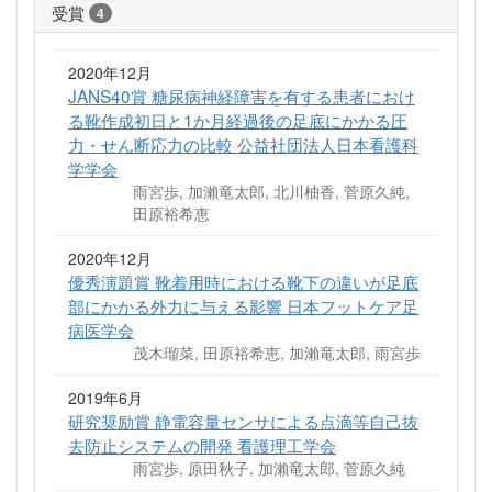
受賞
4
2020年12月
JANS40賞 糖尿病神経障害を有する患者におけ
る靴作成初日と1か月経過後の足底にかかる圧
力・せん断応力の比較 公益社団法人日本看護科
学学会
雨宮歩, 加瀨竜太郎, 北川柚香, 菅原久純,
田原裕希恵
2020年12月
優秀演題賞 靴着用時における靴下の違いが足底
部にかかる外力に与える影響 日本フットケア足
病医学会
茂木瑠菜, 田原裕希恵, 加瀨竜太郎, 雨宮歩
2019年6月
研究奨励賞 静電容量センサによる点滴等自己抜
去防止システムの開発 看護理工学会
雨宮歩, 原田秋子, 加瀨竜太郎, 菅原久純