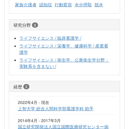
家族介護者
認知症
行動変容
水分摂取
脱水
研究分野
3
ライフサイエンス / 臨床看護学 /
ライフサイエンス / 栄養学、健康科学 / 産業看
護学
ライフサイエンス / 衛生学、公衆衛生学分野：
実験系を含まない /
経歴
2
2022年4月 - 現在
上智大学 総合人間科学部看護学科 助手
2014年4月 - 2017年3月
国立研究開発法人国立国際医療研究センター病