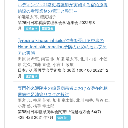
ルディング～非常勤看護師が実施する宿泊療養
施設の看護業務の管理と整理～
加瀨竜太郎, 櫻庭唱子
第26回日本看護管理学会学術集会 2022年8
月
査読有り
筆頭著者
Tyrosine kinase inhibitor治療を受ける患者の
Hand-foot skin reaction予防のためのセルフケ
アの実態
田原 裕希恵, 雨宮 歩, 加瀬 竜太郎, 北川 柚香, 小笠
原 定久, 加藤 直也, 小宮山 政敏
日本がん看護学会学術集会 36回 100-100 2022年2
月
査読有り
専門外来通院中の糖尿病患者における潜在的糖
尿病性足潰瘍リスクの検討
雨宮 歩, 横尾 英孝, 加瀬 竜太郎, 北川 柚香, 熊谷 仁,
小野 啓, 横手 幸太郎
第58回日本糖尿病学会関東甲信越地方会 64(7)
428-428 2021年7月
査読有り