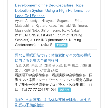
Development of the Bed-Departure Hope
Detection System Using a High-Performance
Load Cell Sensor.
Ayumi Amemiya, Hisayoshi Sugawara, Erina
Matsushima, Ryutaro Kase, Toshiaki Nishimura,
Masatoshi Noto, Shiroh Isono, Ikuko Sakai
21st EAFONS (East Asian Forum of Nursing
Scholars) & 11th INC (International Nursing
Conferences) 2018年1月
査読有り
異なる睡眠段階で行う体位変換がその後の睡眠
に与える影響の予備的検討
菅原 久純, 雨宮 歩, 加瀬 竜太郎, 田中 裕二, 増島 麻
里子, 酒井 郁子, 小宮山 政敏
看護理工学会学術集会・看護実践学会学術集会・国
際リンパ浮腫フレームワーク・ジャパン研究協議会
学術集会合同学術集会プログラム・抄録集 5回・11
回・7回 77-77 2017年10月
査読有り
睡眠中の看護師による体位変換が睡眠に与える
影響の予備的検討