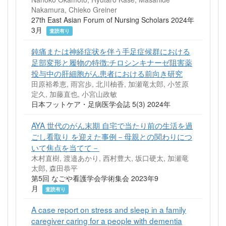
Nakamura, Chieko Greiner
27th East Asian Forum of Nursing Scholars 2024年
3月
査読有り
鈍痛または神経症状を伴う手足症候群における
足部変形と履物の特徴:チロシンキナーゼ阻害薬
投与中の肝細胞がん患者における前向き研究
田原裕希恵, 雨宮歩, 北川柚香, 加瀬竜太郎, 小笠原
定久, 加藤直也, 小宮山政敏
日本フットケア・足病医学会誌 5(3) 2024年
AYA 世代のがん末期 自宅で当たり前の生活を過
ごし看取り を迎えた事例－母親との関わりにつ
いて焦点を当てて－
木村直樹, 渡邉あかり, 西村豊大, 坂口硬太, 加瀬竜
太郎, 森田恭平
第5回 なごや看護学会学術集会 2023年9
月
査読有り
A case report on stress and sleep in a family
caregiver caring for a people with dementia