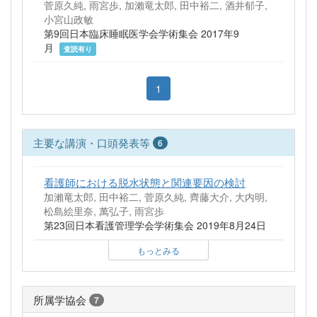
菅原久純, 雨宮歩, 加瀨竜太郎, 田中裕二, 酒井郁子,
小宮山政敏
第9回日本臨床睡眠医学会学術集会 2017年9
月
査読有り
1
主要な講演・口頭発表等
6
看護師における脱水状態と関連要因の検討
加瀨竜太郎, 田中裕二, 菅原久純, 齊藤大介, 大内明,
松島絵里奈, 萬弘子, 雨宮歩
第23回日本看護管理学会学術集会 2019年8月24日
もっとみる
所属学協会
7