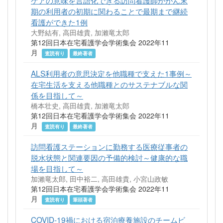
ケアの意味を言語化できる訪問看護師ががん末
期の利用者の初期に関わることで最期まで継続
看護ができた1例
大野結有, 高田雄貴, 加瀨竜太郎
第12回日本在宅看護学会学術集会 2022年11
月
査読有り
最終著者
ALS利用者の意思決定を他職種で支えた1事例～
在宅生活を支える他職種とのサステナブルな関
係を目指して～
橋本壮史, 高田雄貴, 加瀨竜太郎
第12回日本在宅看護学会学術集会 2022年11
月
査読有り
最終著者
訪問看護ステーションに勤務する医療従事者の
脱水状態と関連要因の予備的検討～健康的な職
場を目指して～
加瀨竜太郎, 田中裕二, 高田雄貴, 小宮山政敏
第12回日本在宅看護学会学術集会 2022年11
月
査読有り
筆頭著者
COVID-19禍における宿泊療養施設のチームビ