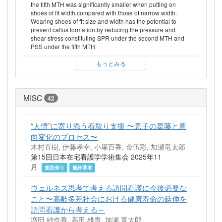
the fifth MTH was significantly smaller when putting on
shoes of fit width compared with those of narrow width.
Wearing shoes of fit size and width has the potential to
prevent callus formation by reducing the pressure and
shear stress constituting SPR under the second MTH and
PSS under the fifth MTH.
もっとみる
MISC
42
“人情”に寄り添う看取り支援 〜息子の葛藤と意
向変化のプロセス〜
木村直樹, 伊藤孝幸, 小塚百香, 金伍彩, 加瀬竜太郎
第15回日本在宅看護学学術集会 2025年11
月
査読有り
最終著者
ウェルネス思考で考える訪問看護に今後必要な
こと〜高齢多死社会における健康寿命の延伸を
訪問看護から考える～
増田 紗也香, 高田 雄貴, 加瀬 竜太郎