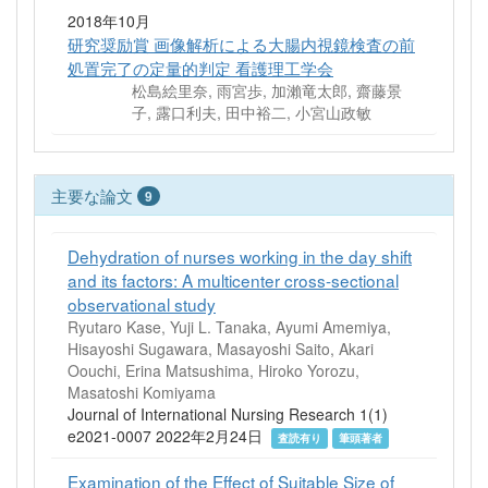
2018年10月
研究奨励賞 画像解析による大腸内視鏡検査の前
処置完了の定量的判定 看護理工学会
松島絵里奈, 雨宮歩, 加瀨竜太郎, 齋藤景
子, 露口利夫, 田中裕二, 小宮山政敏
主要な論文
9
Dehydration of nurses working in the day shift
and its factors: A multicenter cross-sectional
observational study
Ryutaro Kase, Yuji L. Tanaka, Ayumi Amemiya,
Hisayoshi Sugawara, Masayoshi Saito, Akari
Oouchi, Erina Matsushima, Hiroko Yorozu,
Masatoshi Komiyama
Journal of International Nursing Research 1(1)
e2021-0007 2022年2月24日
査読有り
筆頭著者
Examination of the Effect of Suitable Size of