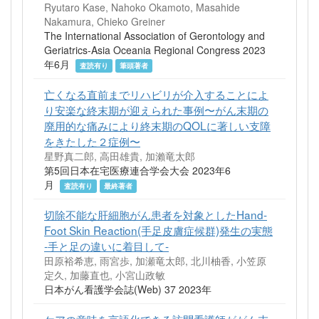
Ryutaro Kase, Nahoko Okamoto, Masahide
Nakamura, Chieko Greiner
The International Association of Gerontology and
Geriatrics-Asia Oceania Regional Congress 2023
年6月
査読有り
筆頭著者
亡くなる直前までリハビリが介入することによ
り安楽な終末期が迎えられた事例〜がん末期の
廃用的な痛みにより終末期のQOLに著しい支障
をきたした２症例〜
星野真二郎, 高田雄貴, 加瀨竜太郎
第5回日本在宅医療連合学会大会 2023年6
月
査読有り
最終著者
切除不能な肝細胞がん患者を対象としたHand-
Foot Skin Reaction(手足皮膚症候群)発生の実態
-手と足の違いに着目して-
田原裕希恵, 雨宮歩, 加瀬竜太郎, 北川柚香, 小笠原
定久, 加藤直也, 小宮山政敏
日本がん看護学会誌(Web) 37 2023年