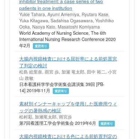
inhibitor treatment: a case series of two
patients in one institution
Yukie Tahara, Ayumi Amemiya, Ryutaro Kase,
Yuka Kitagawa, Sadahisa Ogasawara, Yoshihiko
Ooka, Naoya Kato, Masatoshi Komiyama
World Academy of Nursing Science, The 6th
International Nursing Research Conference 2020
年2月
査読有り
大腸内視鏡検査における屈折率による前処置完
了判定の検討
松島 絵里奈, 雨宮 歩, 加瀬 竜太郎, 田中 裕二, 小宮
山 政敏
日本看護科学学会学術集会講演集 39回 [PB-
14] 2019年11月
査読有り
素材別インナーキャップを使用した医療用ウィ
ッグの暑熱感の検証
松村彩, 加瀨竜太郎, 雨宮歩
第7回看護理工学会学術集会 2019年6月
査読有り
大腸内視鏡検査における色による前処置判定の