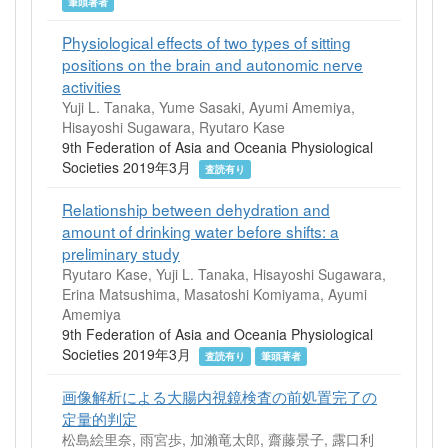
筆頭著者
Physiological effects of two types of sitting
positions on the brain and autonomic nerve
activities
Yuji L. Tanaka, Yume Sasaki, Ayumi Amemiya,
Hisayoshi Sugawara, Ryutaro Kase
9th Federation of Asia and Oceania Physiological
Societies 2019年3月
査読有り
Relationship between dehydration and
amount of drinking water before shifts: a
preliminary study
Ryutaro Kase, Yuji L. Tanaka, Hisayoshi Sugawara,
Erina Matsushima, Masatoshi Komiyama, Ayumi
Amemiya
9th Federation of Asia and Oceania Physiological
Societies 2019年3月
査読有り
筆頭著者
画像解析による大腸内視鏡検査の前処置完了の
定量的判定
松島絵里奈, 雨宮歩, 加瀨竜太郎, 齋藤景子, 露口利