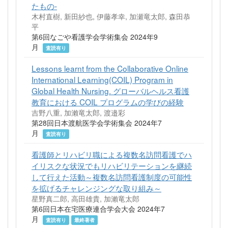
たもの-
木村直樹, 新田紗也, 伊藤孝幸, 加瀬竜太郎, 森田恭
平
第6回なごや看護学会学術集会 2024年9
月
査読有り
Lessons learnt from the Collaborative Online
International Learning(COIL) Program in
Global Health Nursing. グローバルヘルス看護
教育における COIL プログラムの学びの経験
吉野八重, 加瀨竜太郎, 渡邉彩
第28回日本渡航医学会学術集会 2024年7
月
査読有り
看護師とリハビリ職による複数名訪問看護でハ
イリスクな状況でもリハビリテーションを継続
して行えた活動～複数名訪問看護制度の可能性
を拡げるチャレンジングな取り組み～
星野真二郎, 高田雄貴, 加瀨竜太郎
第6回日本在宅医療連合学会大会 2024年7
月
査読有り
最終著者