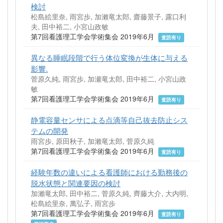
検討
松島絵里奈, 雨宮歩, 加瀨竜太郎, 齋藤景子, 露口利
夫, 田中裕二, 小宮山政敏
第7回看護理工学会学術集会 2019年6月
査読有り
異なる睡眠段階で行う体位変換が生体に与える
影響.
菅原久純, 雨宮歩, 加瀬竜太郎, 田中裕二, 小宮山政
敏
第7回看護理工学会学術集会 2019年6月
査読有り
静電容量センサによる点滴等自己抜去防止シス
テムの開発
雨宮歩, 原田秋子, 加瀨竜太郎, 菅原久純
第7回看護理工学会学術集会 2019年6月
査読有り
経験年数の違いによる看護師における勤務後の
脱水状態と関連要因の検討
加瀨竜太郎, 田中裕二, 菅原久純, 齊藤大介, 大内明,
松島絵里奈, 萬弘子, 雨宮歩
第7回看護理工学会学術集会 2019年6月
査読有り