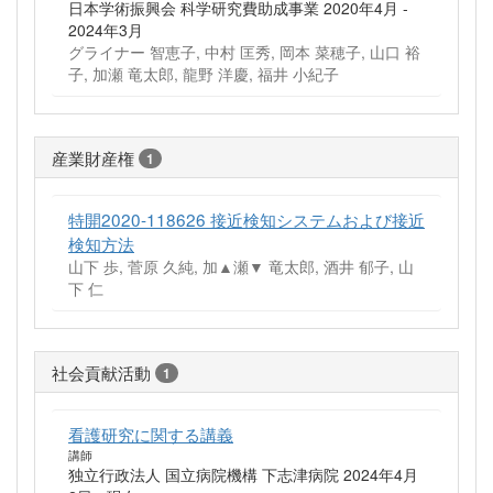
日本学術振興会 科学研究費助成事業 2020年4月 -
2024年3月
グライナー 智恵子, 中村 匡秀, 岡本 菜穂子, 山口 裕
子, 加瀬 竜太郎, 龍野 洋慶, 福井 小紀子
産業財産権
1
特開2020-118626 接近検知システムおよび接近
検知方法
山下 歩, 菅原 久純, 加▲瀬▼ 竜太郎, 酒井 郁子, 山
下 仁
社会貢献活動
1
看護研究に関する講義
講師
独立行政法人 国立病院機構 下志津病院 2024年4月