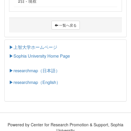
2日 - 現在
一覧へ戻る
▶上智大学ホームページ
▶
Sophia University Home Page
▶researchmap（日本語）
▶researchmap（English）
Powered by Center for Research Promotion & Support, Sophia
University