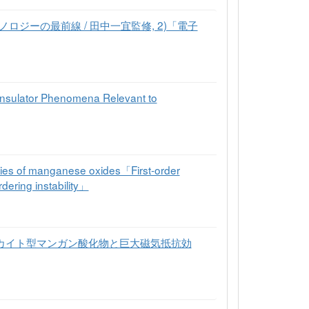
ロジーの最前線 / 田中一宜監修, 2)「電子
Insulator Phenomena Relevant to
ties of manganese oxides「First-order
dering instability」
ロブスカイト型マンガン酸化物と巨大磁気抵抗効