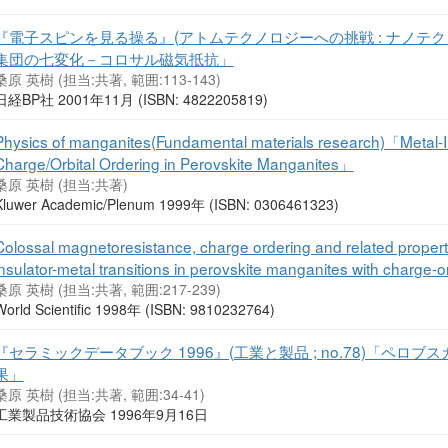
『電子スピンを見る操る』(アトムテクノロジーへの挑戦 : ナノテクノ
集団の七変化－コロサル磁気抵抗」
桑原 英樹 (担当:共著, 範囲:113-143)
日経BP社 2001年11月 (ISBN: 4822205819)
Physics of manganites(Fundamental materials research)「Metal-
Charge/Orbital Ordering in Perovskite Manganites」
桑原 英樹 (担当:共著)
Kluwer Academic/Plenum 1999年 (ISBN: 0306461323)
Colossal magnetoresistance, charge ordering and related proper
insulator-metal transitions in perovskite manganites with charge-or
桑原 英樹 (担当:共著, 範囲:217-239)
World Scientific 1998年 (ISBN: 9810232764)
『セラミックデータブック 1996』(工業と製品 ; no.78)「ペ
果」
桑原 英樹 (担当:共著, 範囲:34-41)
工業製品技術協会 1996年9月16日