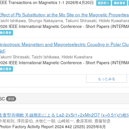
IEEE Transactions on Magnetics 1-1 2026年4月20日
査読有り
最終著者
Effect of Pb Substitution at the Mo Site on the Magnetic Properti
Taichi Ishikawa, Shungo Nakayama, Takumi Shirasaki, Hideki Kuwahar
2026 IEEE International Magnetic Conference - Short Papers (INT
責任著者
Anisotropic Magnetism and Magnetoelectric Coupling in Polar Cl
Nd)
Takumi Shirasaki, Taichi Ishikawa, Hideki Kuwahara
2026 IEEE International Magnetic Conference - Short Papers (INT
責任著者
もっとみる
SC
312
走査型共鳴軟 X 線散乱による La2-2xSr1+2xMn2O7 (x=0.51)
中尾裕則, 澤田晏伯, 水牧仁一朗, 山崎裕一, 桑原英樹, 齋藤智彦
Photon Factory Activity Report 2024 #42 (2025) 2025年6月