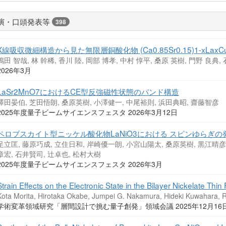
演・口頭発表等
398
X線吸収微細構造から見た無限層銅酸化物 (Ca0.85Sr0.15)1-xL
嶋田 智哉, 林 幹稀, 香川 陸, 岡部 博孝, 中村 惇平, 桑原 英樹, 門野 良典, 
2026年3月
LaSr2MnO7におけるCE型反強磁性状態のバンド構造
澤田晏伯, 芝田悟朗, 桑原英樹, 小澤健一, 中尾裕則, 浜田典昭, 齋藤智彦
2025年度量子ビームサイエンスフェスタ 2026年3月12日
ペロブスカイト型ニッケル酸化物LaNiO3における スピンゆらぎの
足立匡, 藤原巧成, 立住日和, 岸崎優一朗, 小宮山陽太, 桑原英樹, 黒江晴彦,
章宏, 石井賢司, 辻卓也, 松村大樹
2025年度量子ビームサイエンスフェスタ 2026年3月
Strain Effects on the Electronic State in the Bilayer Nickelate Thi
Kota Morita, Hirotaka Okabe, Jumpei G. Nakamura, Hideki Kuwahara, 
学術変革領域研究「層間設計で挑む量子創発」領域会議 2025年12月16