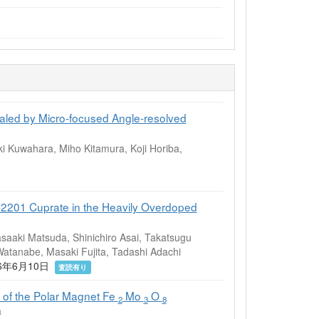
led by Micro-focused Angle-resolved
ki Kuwahara, Miho Kitamura, Koji Horiba,
i-2201 Cuprate in the Heavily Overdoped
asaaki Matsuda, Shinichiro Asai, Takatsugu
atanabe, Masaki Fujita, Tadashi Adachi
 2026年6月10日
査読有り
es of the Polar Magnet Fe
Mo
O
2
3
8
a