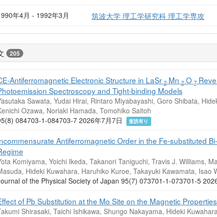
1990年4月 - 1992年3月
筑波大学 理工学研究科 理工学専攻
文
205
CE-Antiferromagnetic Electronic Structure in LaSr
Mn
O
Revea
2
2
7
Photoemission Spectroscopy and Tight-binding Models
Yasutaka Sawata, Yudai Hirai, Rintaro Miyabayashi, Goro Shibata, Hide
Kenichi Ozawa, Noriaki Hamada, Tomohiko Saitoh
95(8) 084703-1-084703-7 2026年7月7日
査読有り
Incommensurate Antiferromagnetic Order in the Fe-substituted B
Regime
ota Komiyama, Yoichi Ikeda, Takanori Taniguchi, Travis J. Williams, M
Masuda, Hideki Kuwahara, Haruhiko Kuroe, Takayuki Kawamata, Isao W
Journal of the Physical Society of Japan 95(7) 073701-1-073701-5
Effect of Pb Substitution at the Mo Site on the Magnetic Properti
Takumi Shirasaki, Taichi Ishikawa, Shungo Nakayama, Hideki Kuwahar