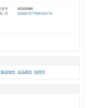
者番号
90306986
AL ID
200901077085152174
輸送物性
結晶構造
物理学