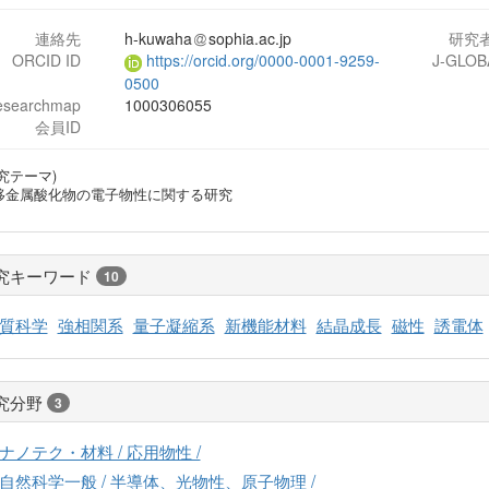
連絡先
h-kuwaha
sophia.ac.jp
研究
ORCID ID
https://orcid.org/0000-0001-9259-
J-GLOB
0500
esearchmap
1000306055
会員ID
究テーマ)
移金属酸化物の電子物性に関する研究
究キーワード
10
質科学
強相関系
量子凝縮系
新機能材料
結晶成長
磁性
誘電体
究分野
3
ナノテク・材料 / 応用物性 /
自然科学一般 / 半導体、光物性、原子物理 /