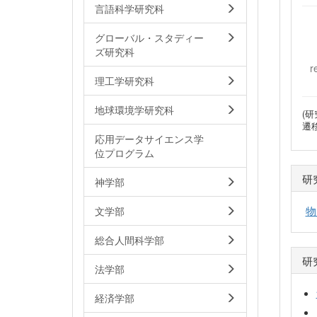
言語科学研究科
グローバル・スタディー
ズ研究科
r
理工学研究科
地球環境学研究科
(研
遷
応用データサイエンス学
位プログラム
研
神学部
物
文学部
総合人間科学部
研
法学部
経済学部