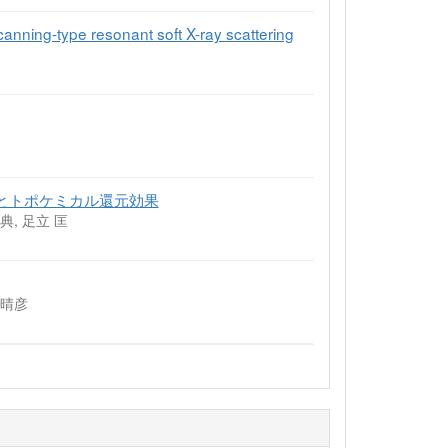
anning-type resonant soft X-ray scattering
製とトポケミカル還元効果
典, 足立 匡
 晴彦