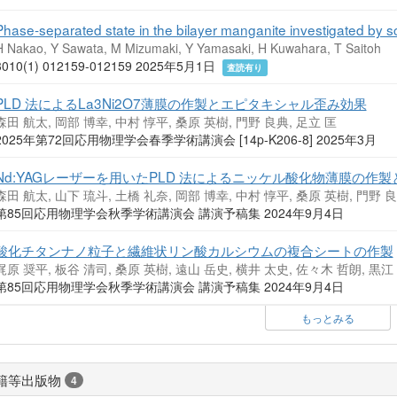
Phase-separated state in the bilayer manganite investigated by sc
H Nakao, Y Sawata, M Mizumaki, Y Yamasaki, H Kuwahara, T Saitoh
3010(1) 012159-012159 2025年5月1日
査読有り
PLD 法によるLa3Ni2O7薄膜の作製とエピタキシャル歪み効果
森田 航太, 岡部 博幸, 中村 惇平, 桑原 英樹, 門野 良典, 足立 匡
2025年第72回応用物理学会春季学術講演会 [14p-K206-8] 2025年3月
Nd:YAGレーザーを用いたPLD 法によるニッケル酸化物薄膜の作
森田 航太, 山下 琉斗, 土橋 礼奈, 岡部 博幸, 中村 惇平, 桑原 英樹, 門野 良
第85回応用物理学会秋季学術講演会 講演予稿集 2024年9月4日
酸化チタンナノ粒子と繊維状リン酸カルシウムの複合シートの作製
梶原 奨平, 板谷 清司, 桑原 英樹, 遠山 岳史, 横井 太史, 佐々木 哲朗, 黒江
第85回応用物理学会秋季学術講演会 講演予稿集 2024年9月4日
もっとみる
籍等出版物
4