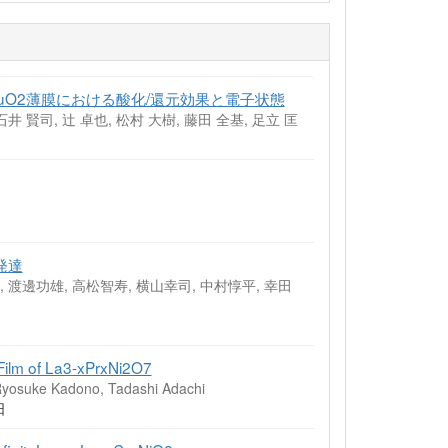
axCuO2薄膜における酸化/還元効果と電子状態
石井 賢司, 辻 卓也, 松村 大樹, 藤田 全基, 足立 匡
発達
 渡邊功雄, 高松智寿, 横山幸司, 中村惇平, 幸田
n Film of La3-xPrxNi2O7
Ryosuke Kadono, Tadashi Adachi
日