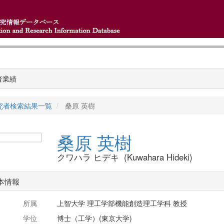
者業績
究者検索結果一覧
桑原 英樹
桑原 英樹
クワハラ ヒデキ (Kuwahara Hideki)
本情報
所属
上智大学 理工学部機能創造理工学科 教授
学位
博士（工学）(東京大学)