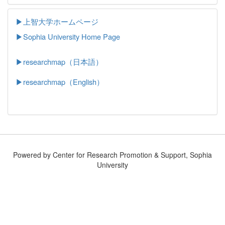
▶上智大学ホームページ
▶
Sophia University Home Page
▶researchmap（日本語）
▶researchmap（English）
Powered by Center for Research Promotion & Support, Sophia
University