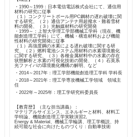
・1990～1999：日本電信電話株式会社にて、通信用
材料の研究に従事
（１）コンクリートポール用PC鋼材の遅れ破壊に関
する研究、（２）通信アンテナ用超撥水・難着雪材
料の開発、（３）光触媒材料の研究開発
・1999～：上智大学理工学部機械工学科（現在、機
能創造理工学科）にて、機械・構造材料および機能
性材料の研究開発に従事
（１）高強度鋼の水素による遅れ破壊に関する研
究、（２）燃料電池システム用材料の水素環境脆化
に関する研究、（３）各種金属材料中の水素の存在
状態解析と水素の可視化技術の開発、（４）石英系
光ファイバの環境脆化機構の解明、
など
・2014～2017年：理工学部機能創造理工学科 学科長
・2018～2021年：理工学専攻機械工学領域 領域主
任
・2022年～2025年：理工学研究科委員長
【教育歴】（主な担当講義）：
マテリアルサイエンス、エネルギーと材料、材料工
学特論、機能創造理工学実験演習2,
Energy & Material、機械工学輪講、理工学概説、持
続可能な社会に向けたものづくり：自動車技術