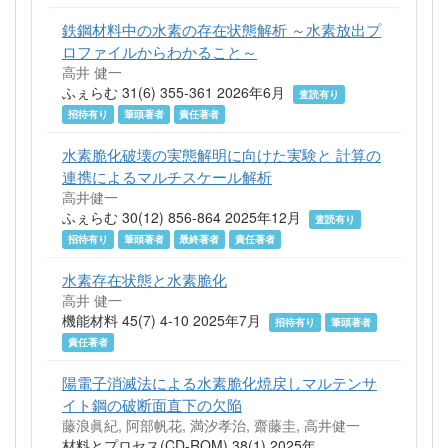
鉄鋼材料中の水素の存在状態解析 ～水素放出プ
ロファイルからわかること～
高井 健一
ふぇらむ 31(6) 355-361 2026年6月
査読有り
招待有り
筆頭著者
責任著者
水素脆化破壊の実態解明に向けた実験と 計算の
連携によるマルチスケール解析
高井健一
ふぇらむ 30(12) 856-864 2025年12月
査読有り
招待有り
筆頭著者
最終著者
責任著者
水素存在状態と水素脆化
高井 健一
機能材料 45(7) 4-10 2025年7月
招待有り
筆頭著者
責任著者
陽電子消滅法による水素脆化焼戻しマルテンサ
イト鋼の破断面直下の欠陥
藤浪眞紀, 阿部帆花, 満汐孝治, 齋藤圭, 高井健一
材料とプロセス(CD-ROM) 38(1) 2025年