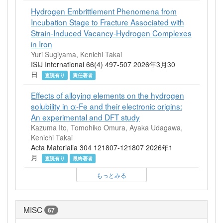
Hydrogen Embrittlement Phenomena from
Incubation Stage to Fracture Associated with
Strain-Induced Vacancy-Hydrogen Complexes
in Iron
Yuri Sugiyama, Kenichi Takai
ISIJ International 66(4) 497-507 2026年3月30
日
査読有り
責任著者
Effects of alloying elements on the hydrogen
solubility in α-Fe and their electronic origins:
An experimental and DFT study
Kazuma Ito, Tomohiko Omura, Ayaka Udagawa,
Kenichi Takai
Acta Materialia 304 121807-121807 2026年1
月
査読有り
最終著者
もっとみる
MISC
67