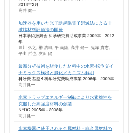
2013年3月
高井 健一
加速器を用いた光子誘起陽電子消滅法による非
破壊材料評価法の開発
日本学術振興会 科学研究費助成事業 2009年 - 2012
年
豊川 弘之, 榊 浩司, 平 義隆, 高井 健一, 鬼塚 貴志,
平出 哲也, 友田 陽
最新分析技術を駆使した材料中の水素-転位ダイ
ナミックス検出と脆化メカニズム解明
科研費 基盤B 科学研究費助成事業 2006年 - 2009年
高井健一
水素トラップエネルギー制御により水素脆性を
克服した高強度材料の創製
NEDO 2005年 - 2008年
高井健一
水素機器に使用される金属材料・非金属材料の