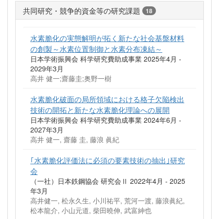
共同研究・競争的資金等の研究課題
18
水素脆化の実態解明が拓く新たな社会基盤材料
の創製～水素位置制御と水素分布凍結～
日本学術振興会 科学研究費助成事業 2025年4月 -
2029年3月
高井 健一;齋藤圭;奥野一樹
水素脆化破面の局所領域における格子欠陥検出
技術の開拓と新たな水素脆化理論への展開
日本学術振興会 科学研究費助成事業 2024年6月 -
2027年3月
高井 健一, 齋藤 圭, 藤浪 眞紀
｢水素脆化評価法に必須の要素技術の抽出｣研究
会
（一社）日本鉄鋼協会 研究会Ⅱ 2022年4月 - 2025
年3月
高井健一, 松永久生, 小川祐平, 荒河一渡, 藤浪眞紀,
松本龍介, 小山元道, 柴田曉伸, 武富紳也