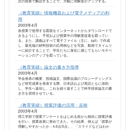
次の授業で解説することで、大幅に理解度がアップする。
（教育実績）情報機器および電子メディアの利
用
2003年4月
各授業で使用する図面をインターネットからダウンロードで
きるようにし、予習および授業中の理解度促進を図ってい
る。また、講義はすべて電子ファイル（主に、ppt）で作成
し、最先端の材料技術の応用例などを写真、動画でタイムリ
ーに紹介することで、学生たちに身近に感じてもらいモチベ
ーションのアップを図っている。
（教育実績）論文の書き方指導
2003年4月
学会発表の概要、投稿論文、国際会議のプロシーディングス
など研究成果を発表する際、日本語および英語ともに添削
し、学生へ返却し、これを繰り返すことで科学技術論文の書
き方を習得させている。
（教育実績）授業評価の活用・反映
2003年4月
理工学部で授業アンケートをはじめる前から独自に授業評価
を行い、授業改善に努めてきた。その結果、例えば「授業が
理解しやすかったか：4.6点/5点」、「スライドなどはわか