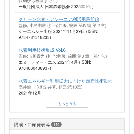
伏期から破壊まで～)
一般社団法人 日本鉄鋼協会 2025年10月
クリーン水素・アンモニア利活用最前線
監修, 小島由継 (担当:共著, 範囲:第Ⅳ編 第２章)
シーエムシー出版 2024年11月29日 (ISBN:
9784781318233)
水素利用技術集成 Vol.6
監修:市川貴之 (担当:共著, 範囲:第3 章、第1 節)
エヌ・ティー・エス 2024年4月 (ISBN:
9784860438937)
水素エネルギー利用拡大に向けた最新技術動向
高井健一 (担当:共著, 範囲:第10章)
2021年12月
もっとみる
講演・口頭発表等
140