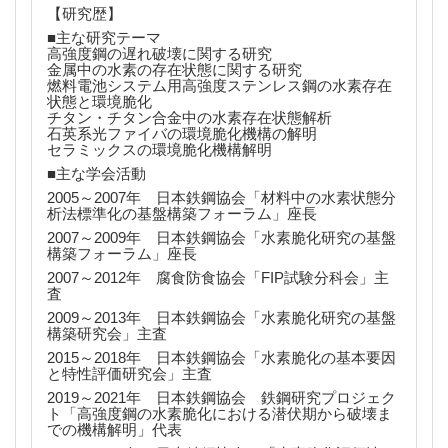
【研究歴】
■主な研究テーマ
高強度鋼の遅れ破壊に関する研究
金属中の水素の存在状態に関する研究
燃料電池システム用高強度ステンレス鋼の水素存在
状態と環境脆化
チタン・チタン合金中の水素存在状態解析
石英系光ファイバの環境脆化機構の解明
セラミックスの環境脆化機構解明
■主な学会活動
2005～2007年 日本鉄鋼協会「材料中の水素状態分
析法標準化の基盤構築フォーラム」座長
2007～2009年 日本鉄鋼協会「水素脆化研究の基盤
構築フォーラム」座長
2007～2012年 腐食防食協会「FIP試験分科会」主
査
2009～2013年 日本鉄鋼協会「水素脆化研究の基盤
構築研究会」主査
2015～2018年 日本鉄鋼協会「水素脆化の基本要因
と特性評価研究会」主査
2019～2021年 日本鉄鋼協会 鉄鋼研究プロジェク
ト「高強度鋼の水素脆化における潜伏期から破壊ま
での機構解明」代表