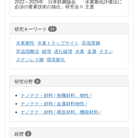
2022～2025年 日本鉄鋼協会 「水素脆化評価法に
必須の要素技術の抽出」研究会Ⅱ 主査
研究キーワード
11
水素脆性
水素トラップサイト
高強度鋼
昇温脱離法
破壊
遅れ破壊
水素
金属
チタン
ステンレス鋼
環境脆化
研究分野
3
ナノテク・材料 / 無機材料、物性 /
ナノテク・材料 / 金属材料物性 /
ナノテク・材料 / 構造材料、機能材料 /
経歴
3