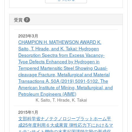
受賞
7
2023年3月
CHAMPION H. MATHEWSON AWARD K.
Saito, T. Hirade, and K. Takai: Hydrogen
Desorption Spectra from Excess Vacancy-
Type Defects Enhanced by Hydrogen in
Tempered Martensitic Steel Showing Quasi-
cleavage Fracture, Metallurgical and Material
Transactions A, 50A (2019) 5091-5102. The
American Institute of Mining, Metallurgical, and
Petroleum Engineers (AIME)
K. Saito, T. Hirade, K. Takai
2015年1月
文部科学省ナノテクノロジープラットホーム平
成25年度利用６大成果賞 弾性応力下におけるマ
ルテンサイト鋼中の水素起因講師欠陥の形成促