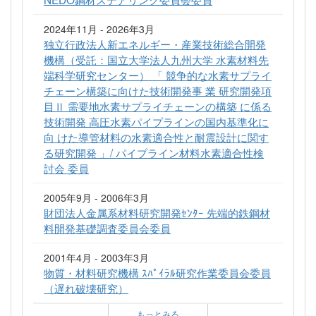
2024年11月 - 2026年3月
独立行政法人新エネルギー・産業技術総合開発
機構（受託：国立大学法人九州大学 水素材料先
端科学研究センター） 「 競争的な水素サプライ
チェーン構築に向けた技術開発事 業 研究開発項
目Ⅱ 需要地水素サプライチェーンの構築 に係る
技術開発 高圧水素パイプラインの国内基準化に
向 けた導管材料の水素適合性と耐震設計に関す
る研究開発 」/ パイプライン材料水素適合性検
討会 委員
2005年9月 - 2006年3月
財団法人金属系材料研究開発ｾﾝﾀｰ 先端的鉄鋼材
料開発基礎調査委員会委員
2001年4月 - 2003年3月
物質・材料研究機構 ｽﾊﾟｲﾗﾙ研究作業委員会委員
（遅れ破壊研究）
もっとみる