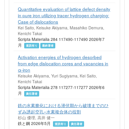
Quantitative evaluation of lattice defect density
in pure iron utilizing tracer hydrogen charging:
Case of dislocations
Kei Saito, Keisuke Akiyama, Masahiko Demura,
Kenichi Takai
Scripta Materialia 284 117490-117490 2026年7
月
査読有り
最終著者
Activation energies of hydrogen desorbed
from edge dislocation cores and vacancies in
α-iron
Keisuke Akiyama, Yuri Sugiyama, Kei Saito,
Kenichi Takai
Scripta Materialia 278 117277-117277 2026年6
月
責任著者
鉄の水素脆化における潜伏期から破壊までのひ
ずみ誘起空孔–水素複合体の役割
杉山 優理, 高井 健一
鉄と鋼 2026年5月
査読有り
責任著者