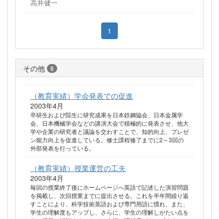
高井健一
1
その他
5
（教育実績）学会発表での促進
2003年4月
卒研生および院生に研究成果を日本鉄鋼協会、日本金属学
会、日本機械学会などの講演大会で積極的に発表させ、他大
学や企業の研究者と議論を交わすことで、知的向上、プレゼ
ン能力向上を促進している。修士課程修了までに2～3回の
外部発表を行っている。
（教育実績）授業運営の工夫
2003年4月
毎回の授業終了後にホームページへ英語で記述した演習問題
を掲載し、次回授業までに提出させる。これを半年間繰り返
すことにより、科学技術英語および専門用語に慣れ、また、
学生の理解度もアップし、さらに、学生の理解しがたい点を