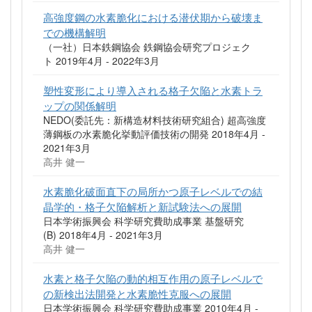
高強度鋼の水素脆化における潜伏期から破壊ま
での機構解明
（一社）日本鉄鋼協会 鉄鋼協会研究プロジェク
ト 2019年4月 - 2022年3月
塑性変形により導入される格子欠陥と水素トラ
ップの関係解明
NEDO(委託先：新構造材料技術研究組合) 超高強度
薄鋼板の水素脆化挙動評価技術の開発 2018年4月 -
2021年3月
高井 健一
水素脆化破面直下の局所かつ原子レベルでの結
晶学的・格子欠陥解析と新試験法への展開
日本学術振興会 科学研究費助成事業 基盤研究
(B) 2018年4月 - 2021年3月
高井 健一
水素と格子欠陥の動的相互作用の原子レベルで
の新検出法開発と水素脆性克服への展開
日本学術振興会 科学研究費助成事業 2010年4月 -