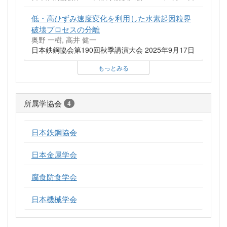
低・高ひずみ速度変化を利用した水素起因粒界
破壊プロセスの分離
奥野 一樹, 高井 健一
日本鉄鋼協会第190回秋季講演大会 2025年9月17日
もっとみる
所属学協会
4
日本鉄鋼協会
日本金属学会
腐食防食学会
日本機械学会