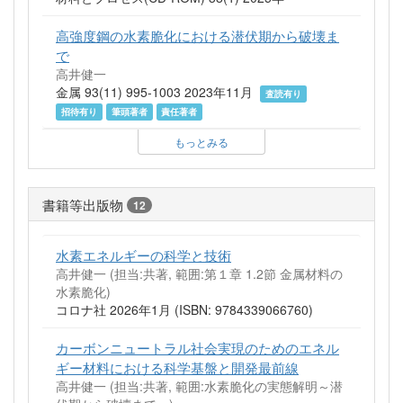
高強度鋼の水素脆化における潜伏期から破壊ま
で
高井健一
金属 93(11) 995-1003 2023年11月
査読有り
招待有り
筆頭著者
責任著者
もっとみる
書籍等出版物
12
水素エネルギーの科学と技術
高井健一 (担当:共著, 範囲:第１章 1.2節 金属材料の
水素脆化)
コロナ社 2026年1月 (ISBN: 9784339066760)
カーボンニュートラル社会実現のためのエネル
ギー材料における科学基盤と開発最前線
高井健一 (担当:共著, 範囲:水素脆化の実態解明～潜