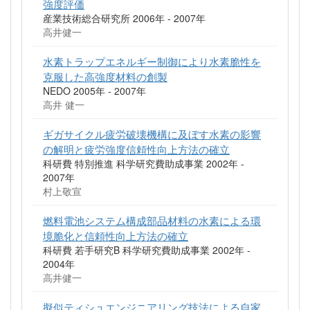
強度評価
産業技術総合研究所 2006年 - 2007年
高井健一
水素トラップエネルギー制御により水素脆性を
克服した高強度材料の創製
NEDO 2005年 - 2007年
高井 健一
ギガサイクル疲労破壊機構に及ぼす水素の影響
の解明と疲労強度信頼性向上方法の確立
科研費 特別推進 科学研究費助成事業 2002年 -
2007年
村上敬宣
燃料電池システム構成部品材料の水素による環
境脆化と信頼性向上方法の確立
科研費 若手研究B 科学研究費助成事業 2002年 -
2004年
高井健一
擬似ティシュエンジニアリング技法による自家