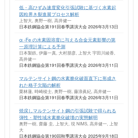
低・高ひずみ速度変化引張試験に基づく水素起
因粒界き裂進展プロセス解析
上智大, 奥野一樹, 高井健一
日本鉄鋼協会第191回春季講演大会 2026年3月13日
α -Fe の水素固溶度に与える合金元素影響の第
一原理計算による予測
日本製鉄, 伊藤一真, 大村朋彦, 上智大 宇田川綾香,
高井健一
日本鉄鋼協会第191回春季講演大会 2026年3月11日
マルテンサイト鋼の水素脆化破面直下に形成さ
れた格子欠陥の解析
栗林蓮, 時崎稜士, 奥野一樹, 藤浪眞紀, 高井健一
日本鉄鋼協会第191回春季講演大会 2026年3月11日
焼戻しマルテンサイト鋼の引張試験で得られる
弾性・塑性域水素脆化破壊の実態解明
奥野一樹, 齋藤 圭, 上智大, 現 NIMS, 高井健一, 上智
大
日本鉄鋼協会第190回秋季講演大会 2025年9月18日