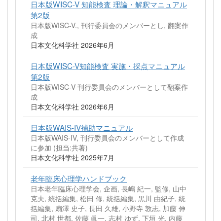
日本版WISC-V 知能検査 理論・解釈マニュアル
第2版
日本版WISC-V., 刊行委員会のメンバーとし, 翻案作
成
日本文化科学社 2026年6月
日本版WISC-V知能検査 実施・採点マニュアル
第2版
日本版WISC-V 刊行委員会のメンバーとして翻案作
成
日本文化科学社 2026年6月
日本版WAIS-IV補助マニュアル
日本版WAIS-IV, 刊行委員会のメンバーとして作成
に参加 (担当:共著)
日本文化科学社 2025年7月
老年臨床心理学ハンドブック
日本老年臨床心理学会, 企画, 長嶋 紀一, 監修, 山中
克夫, 統括編集, 松田 修, 統括編集, 黒川 由紀子, 統
括編集, 扇澤 史子, 長田 久雄, 小野寺 敦志, 加藤 伸
司, 北村 世都, 佐藤 眞一, 志村 ゆず, 下垣 光, 内藤