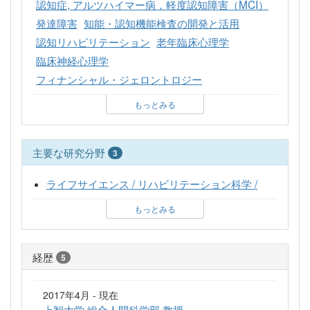
認知症, アルツハイマー病，軽度認知障害（MCI）
発達障害
知能・認知機能検査の開発と活用
認知リハビリテーション
老年臨床心理学
臨床神経心理学
フィナンシャル・ジェロントロジー
もっとみる
主要な研究分野
3
ライフサイエンス / リハビリテーション科学 /
もっとみる
経歴
5
2017年4月 - 現在
上智大学 総合人間科学部 教授