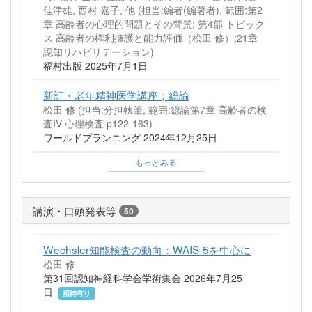
佳津雄, 西村 嘉子, 他 (担当:編者(編著者), 範囲:第2
章 高齢者の心理的問題とその背景; 第4部 トピック
ス 高齢者の権利擁護と能力評価（松田 修）;21章
認知リハビリテーション)
福村出版 2025年7月1日
新訂・老年精神医学講座；総論
松田 修 (担当:分担執筆, 範囲:総論第7章 高齢者の検
査IV 心理検査 p122-163)
ワールドプランニング 2024年12月25日
もっとみる
講演・口頭発表等
50
Wechsler知能検査の動向：WAIS-5を中心に
松田 修
第31回認知神経科学会学術集会 2026年7月25
日
招待有り