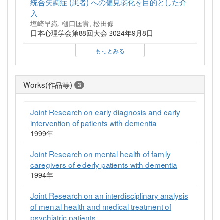
統合失調症 (患者) への偏見弱化を目的とした介
入
塩崎早織, 樋口匡貴, 松田修
日本心理学会第88回大会 2024年9月8日
もっとみる
Works(作品等)
3
Joint Research on early diagnosis and early
intervention of patients with dementia
1999年
Joint Research on mental health of family
caregivers of elderly patients with dementia
1994年
Joint Research on an interdisciplinary analysis
of mental health and medical treatment of
psychiatric patients