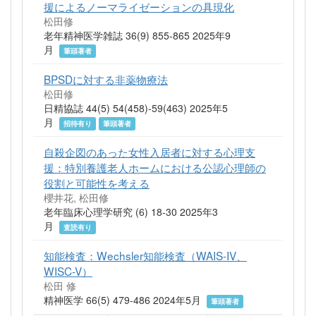
援によるノーマライゼーションの具現化
松田修
老年精神医学雑誌 36(9) 855-865 2025年9
月
筆頭著者
BPSDに対する非薬物療法
松田修
日精協誌 44(5) 54(458)-59(463) 2025年5
月
招待有り
筆頭著者
自殺企図のあった女性入居者に対する心理支
援：特別養護老人ホームにおける公認心理師の
役割と可能性を考える
櫻井花, 松田修
老年臨床心理学研究 (6) 18-30 2025年3
月
査読有り
知能検査：Wechsler知能検査（WAIS-IV、
WISC-V）
松田 修
精神医学 66(5) 479-486 2024年5月
筆頭著者