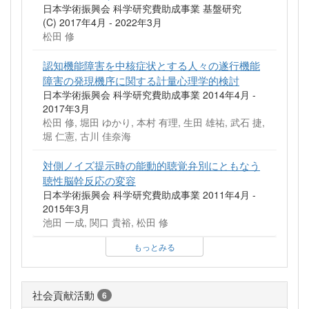
日本学術振興会 科学研究費助成事業 基盤研究
(C) 2017年4月 - 2022年3月
松田 修
認知機能障害を中核症状とする人々の遂行機能
障害の発現機序に関する計量心理学的検討
日本学術振興会 科学研究費助成事業 2014年4月 -
2017年3月
松田 修, 堀田 ゆかり, 本村 有理, 生田 雄祐, 武石 捷,
堀 仁憲, 古川 佳奈海
対側ノイズ提示時の能動的聴覚弁別にともなう
聴性脳幹反応の変容
日本学術振興会 科学研究費助成事業 2011年4月 -
2015年3月
池田 一成, 関口 貴裕, 松田 修
もっとみる
社会貢献活動
6