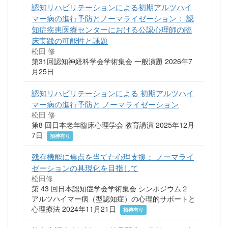
認知リハビリテーションによる初期アルツハイ
マー病の進行予防とノーマライゼーション： 認
知症疾患医療センターにおける公認心理師の臨
床実践の可能性と課題
松田 修
第31回認知神経科学会学術集会 一般演題 2026年7
月25日
認知リハビリテーションによる 初期アルツハイ
マー病の進行予防と ノーマライゼーション
松田 修
第8 回日本老年臨床心理学会 教育講演 2025年12月
7日
招待有り
残存機能に焦点を当てた心理支援： ノーマライ
ゼーションの具現化を目指して
松田修
第 43 回日本認知症学会学術集会 シンポジウム２
アルツハイマー病（型認知症）の心理的サポートと
心理療法 2024年11月21日
招待有り