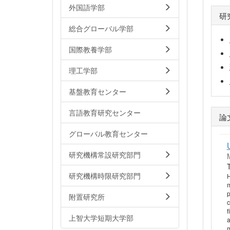
外国語学部
研
総合グローバル学部
国際教養学部
理工学部
基盤教育センター
言語教育研究センター
論
グローバル教育センター
研究機構常設研究部門
研究機構時限研究部門
H
m
p
附置研究所
c
f
上智大学短期大学部
a
m