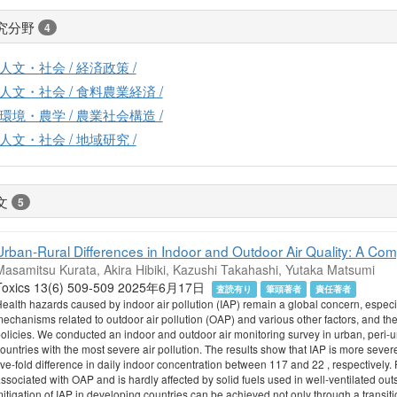
究分野
4
人文・社会 / 経済政策 /
人文・社会 / 食料農業経済 /
環境・農学 / 農業社会構造 /
人文・社会 / 地域研究 /
文
5
Urban-Rural Differences in Indoor and Outdoor Air Quality: A Co
Masamitsu Kurata, Akira Hibiki, Kazushi Takahashi, Yutaka Matsumi
Toxics 13(6) 509-509 2025年6月17日
査読有り
筆頭著者
責任著者
ealth hazards caused by indoor air pollution (IAP) remain a global concern, especi
echanisms related to outdoor air pollution (OAP) and various other factors, and thei
olicies. We conducted an indoor and outdoor air monitoring survey in urban, peri-u
ountries with the most severe air pollution. The results show that IAP is more seve
ive-fold difference in daily indoor concentration between 117 and 22 , respectively. 
ssociated with OAP and is hardly affected by solid fuels used in well-ventilated outs
itigation of IAP in developing countries can be achieved not only through a transitio