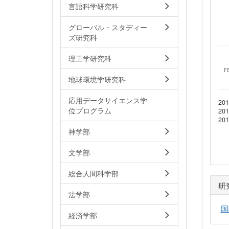
言語科学研究科
グローバル・スタディー
ズ研究科
理工学研究科
r
地球環境学研究科
応用データサイエンス学
2
位プログラム
20
20
神学部
文学部
総合人間科学部
研
法学部
国
経済学部