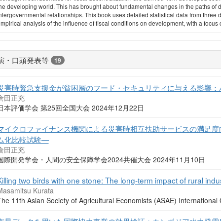
he developing world. This has brought about fundamental changes in the paths of de
ntergovernmental relationships. This book uses detailed statistical data from three
mpirical analysis of the influence of fiscal conditions on development, with a focus 
演・口頭発表等
19
災害時緊急支援金が貧困層のフード・セキュリティに与える影響：
倉田正充
日本評価学会 第25回全国大会 2024年12月22日
マイクロファイナンス機関による災害時相互扶助サービスの満足度
ム化比較試験―
倉田正充
国際開発学会・人間の安全保障学会2024共催大会 2024年11月10日
Killing two birds with one stone: The long-term impact of rural indus
Masamitsu Kurata
The 11th Asian Society of Agricultural Economists (ASAE) Internati