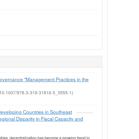
d Governance "Management Practices in the
/10.1007/978-3-319-31816-5_3555-1)
Developing Countries in Southeast
ional Disparity in Fiscal Capacity and
ntries, decentralization has become a growing trend in