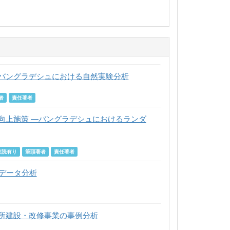
バングラデシュにおける自然実験分析
者
責任著者
向上施策 ―バングラデシュにおけるランダ
査読有り
筆頭著者
責任著者
ルデータ分析
所建設・改修事業の事例分析