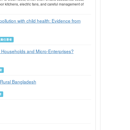
oor kitchens, electric fans, and careful management of
ollution with child health: Evidence from
責任著者
n Households and Micro-Enterprises?
者
 Rural Bangladesh
者