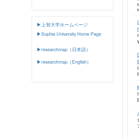
b
b
▶上智大学ホームページ
▶
Sophia University Home Page
▶researchmap（日本語）
▶researchmap（English）