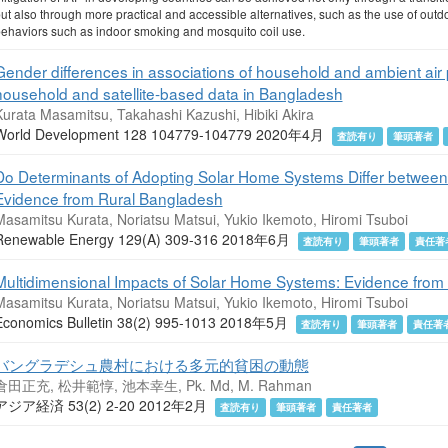
ut also through more practical and accessible alternatives, such as the use of outd
ehaviors such as indoor smoking and mosquito coil use.
Gender differences in associations of household and ambient air p
household and satellite-based data in Bangladesh
Kurata Masamitsu, Takahashi Kazushi, Hibiki Akira
World Development 128 104779-104779 2020年4月
査読有り
筆頭著者
Do Determinants of Adopting Solar Home Systems Differ betwee
Evidence from Rural Bangladesh
Masamitsu Kurata, Noriatsu Matsui, Yukio Ikemoto, Hiromi Tsuboi
Renewable Energy 129(A) 309-316 2018年6月
査読有り
筆頭著者
責任著
Multidimensional Impacts of Solar Home Systems: Evidence from
Masamitsu Kurata, Noriatsu Matsui, Yukio Ikemoto, Hiromi Tsuboi
Economics Bulletin 38(2) 995-1013 2018年5月
査読有り
筆頭著者
責任著
バングラデシュ農村における多元的貧困の動態
倉田正充, 松井範惇, 池本幸生, Pk. Md, M. Rahman
アジア経済 53(2) 2-20 2012年2月
査読有り
筆頭著者
責任著者