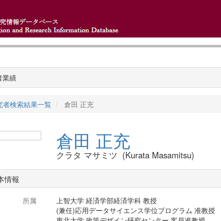
者業績
究者検索結果一覧
倉田 正充
倉田 正充
クラタ マサミツ (Kurata Masamitsu)
本情報
所属
上智大学 経済学部経済学科 教授
(兼任)応用データサイエンス学位プログラム 准教授
東北大学 政策デザイン研究センター 客員准教授