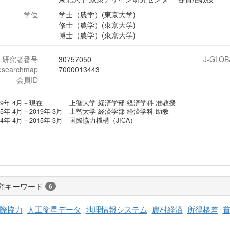
学位
学士（農学）(東京大学)
修士（農学）(東京大学)
博士（農学）(東京大学)
研究者番号
30757050
J-GLOB
esearchmap
7000013443
会員ID
019年 4月－現在 上智大学 経済学部 経済学科 准教授
15年 4月－2019年 3月 上智大学 経済学部 経済学科 助教
14年 4月－2015年 3月 国際協力機構（JICA）
究キーワード
6
際協力
人工衛星データ
地理情報システム
農村経済
所得格差