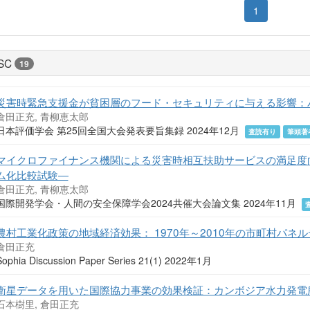
1
SC
19
災害時緊急支援金が貧困層のフード・セキュリティに与える影響：
倉田正充, 青柳恵太郎
日本評価学会 第25回全国大会発表要旨集録 2024年12月
査読有り
筆頭著
マイクロファイナンス機関による災害時相互扶助サービスの満足度
ム化比較試験―
倉田正充, 青柳恵太郎
国際開発学会・人間の安全保障学会2024共催大会論文集 2024年11月
農村工業化政策の地域経済効果： 1970年～2010年の市町村パネ
倉田正充
Sophia Discussion Paper Series 21(1) 2022年1月
衛星データを用いた国際協力事業の効果検証：カンボジア水力発電
石本樹里, 倉田正充