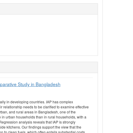
mparative Study in Bangladesh
ally in developing countries. IAP has complex
r relationship needs to be clarified to examine effective
rban, and rural areas in Bangladesh, one of the
re in urban households than in rural households, with a
Regression analysis reveals that IAP is strongly
ide kitchens. Our findings support the view that the
n to clean fuels, which often entails substantial costs,