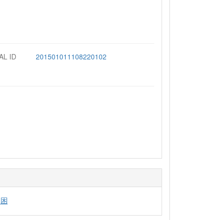
AL ID
201501011108220102
貧困