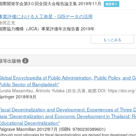
国際開発学会第3０回全国大会報告論文集 2019年11月
査読有り
事業評価における人工衛星・GISデータの活用
倉田正充
国際協力機構（JICA）事業評価年次報告書 2019年
もっとみる
籍等出版物
2
Global Encyclopedia of Public Administration, Public Policy, an
Public Sector of Bangladesh"
Kurata Masamitsu, Arimoto Yutaka (担当:共著, 範囲:DOI: https://doi.org
Springer 2018年9月
Fiscal Decentralization and Development: Experiences of Three 
Asia "Decentralization and Economic Development in Thailand: Reg
Educational Decentralization"
Palgrave Macmillan 2012年7月 (ISBN: 9780230389601)
lthough most rationales for fiscal decentralization are derived from developed cou