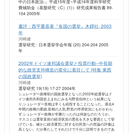
中の日本政治-』平成15年度~平成16年度科学研究
費補助金（基盤研究（C）(1)）研究成果報告書 89-
104 2005年
書評：西平重喜著『各国の選挙』木鐸社, 2003
年
河崎健
選挙研究 : 日本選挙学会年報 (20) 204-204 2005
年
2002年ドイツ連邦議会選挙と投票行動--中長期
的な政党支持構造の変化に着目して (特集 東西
の国政選挙)
河崎健
選挙研究 19(19) 17-27 2004年
シュレーダー政権初の国政選挙となった2002年総選挙はド
イツ連邦共和国史上まれにみる与野党伯仲という結果にな
り,シュレーダー首相は辛くも続投することになった。過去4
年間の政権の業績,首相の人気,野党の停滞状況にもかかわら
ず,シュレーダー政権が辛勝だったのは何故なのだろうか。
マスコミは選挙直前の経済状況の悪化を大きな要因として挙
げている。確かに経済運営に対する社民党への世論の評価は
高くない。だが果たしてそれだけで十分に説明できるのであ