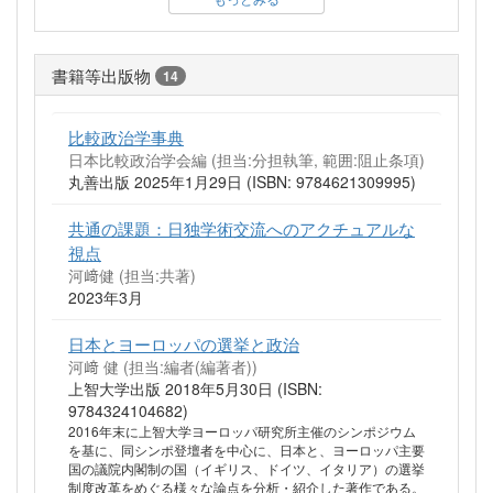
書籍等出版物
14
比較政治学事典
日本比較政治学会編 (担当:分担執筆, 範囲:阻止条項)
丸善出版 2025年1月29日 (ISBN: 9784621309995)
共通の課題：日独学術交流へのアクチュアルな
視点
河﨑健 (担当:共著)
2023年3月
日本とヨーロッパの選挙と政治
河﨑 健 (担当:編者(編著者))
上智大学出版 2018年5月30日 (ISBN:
9784324104682)
2016年末に上智大学ヨーロッパ研究所主催のシンポジウム
を基に、同シンポ登壇者を中心に、日本と、ヨーロッパ主要
国の議院内閣制の国（イギリス、ドイツ、イタリア）の選挙
制度改革をめぐる様々な論点を分析・紹介した著作である。