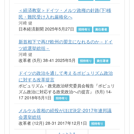
＜経済教室＞ドイツ・メルツ政権の針路(下)移
民・難民受け入れ厳格化へ
河﨑 健
日本経済新聞 2025年5月27日
招待有り
責任著者
新首相下で再び欧州の盟主になれるのか－ドイ
ツ総選挙総括－
河﨑 健
改革者 (5月) 38-41 2025年5月
招待有り
責任著者
ドイツの政治を通して考えるポピュリズム政治
に対する改革提言
ポピュリズム・政党政治研究委員会報告『ポピュリ
ズム政治に対応する政党政治への提言』 (5月) 14-
17 2018年5月1日
招待有り
メルケル首相の続投がほぼ決定‐2017年連邦議
会選挙総括
改革者 (12月) 28-31 2017年12月1日
招待有り
もっとみる