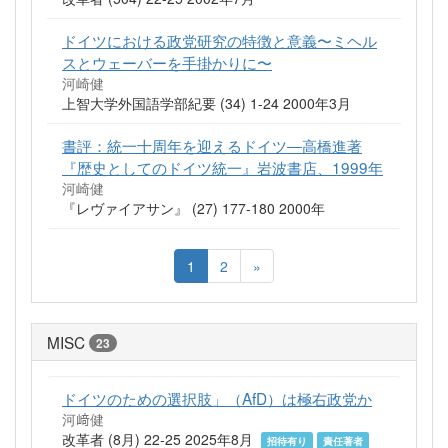
ドイツにおける政党研究の特徴と意義〜ミヘル
スとウェーバーを手掛かりに〜
河崎健
上智大学外国語学部紀要 (34) 1-24 2000年3月
書評：統一十周年を迎えるドイツ―高橋進著
『歴史としてのドイツ統一』岩波書店、1999年
河崎健
『レヴァイアサン』 (27) 177-180 2000年
1
2
»
MISC
23
ドイツのための選択肢」（AfD）は極右政党か
河﨑健
改革者 (8月) 22-25 2025年8月
招待有り
責任著者