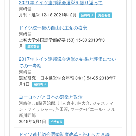
2021年ドイツ連邦議会選挙を振り返って
河﨑健
月刊・選挙 12-18 2021年12月
招待有り
責任著者
ドイツ統一後の自由民主党の盛衰
河﨑健
上智大学外国語学部紀要 (53) 15-39 2019年3
月
筆頭著者
2017年ドイツ連邦議会選挙の結果と評価につい
ての一考察
河崎健
選挙研究・日本選挙学会年報 34(1) 54-65 2018年7
月1日
招待有り
ヨーロッパと日本の選挙と政治
河崎健, 加藤秀治郎, 川人貞史, 林大介, ジャスティ
ン・フィッシャー, 芦田淳, マーク=ピエール・メル,
新川匠郎
2018年5月1日
招待有り
ドイツ連邦議会選挙制度改革－終わりなき論