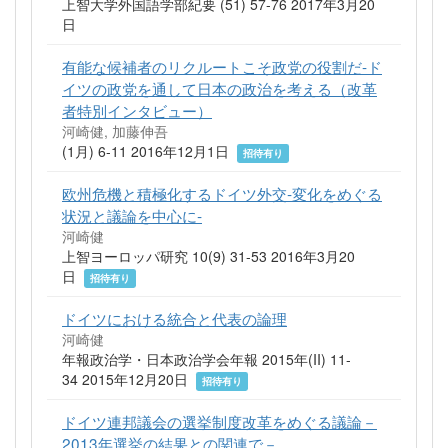
上智大学外国語学部紀要 (51) 57-76 2017年3月20
日
有能な候補者のリクルートこそ政党の役割だ-ド
イツの政党を通して日本の政治を考える（改革
者特別インタビュー）
河崎健, 加藤伸吾
(1月) 6-11 2016年12月1日
招待有り
欧州危機と積極化するドイツ外交‐変化をめぐる
状況と議論を中心に‐
河崎健
上智ヨーロッパ研究 10(9) 31-53 2016年3月20
日
招待有り
ドイツにおける統合と代表の論理
河崎健
年報政治学・日本政治学会年報 2015年(II) 11-
34 2015年12月20日
招待有り
ドイツ連邦議会の選挙制度改革をめぐる議論－
2013年選挙の結果との関連で－