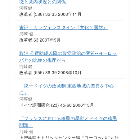
徴と党内状況との関係
河崎健
改革者 (580) 32-35 2008年11月
書評：カッツェンスタイン『文化と国防』
河崎 健
改革者 63 2007年9月
政治 公費助成以降の政党政治の変質--ヨーロッ
パとの比較の視座から
河崎健
改革者 (555) 36-39 2006年10月
「統一ドイツの政党制-東西地域の差異を中心
に」
河崎健
ドイツ語圏研究 (23) 45-68 2006年3月
「フランスにおける移民の暴動とドイツの移民
問題」
河崎 健
上智学院カトリックセンター編『ヨーロッパにおけ