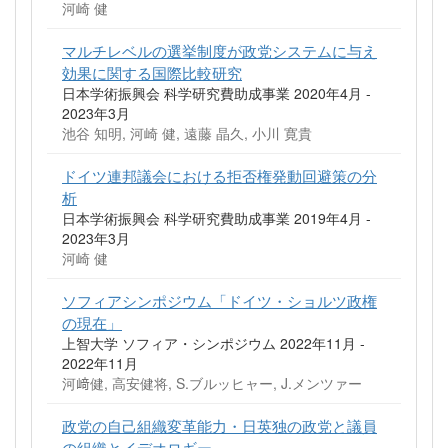
河崎 健
マルチレベルの選挙制度が政党システムに与え
効果に関する国際比較研究
日本学術振興会 科学研究費助成事業 2020年4月 -
2023年3月
池谷 知明, 河崎 健, 遠藤 晶久, 小川 寛貴
ドイツ連邦議会における拒否権発動回避策の分
析
日本学術振興会 科学研究費助成事業 2019年4月 -
2023年3月
河崎 健
ソフィアシンポジウム「ドイツ・ショルツ政権
の現在」
上智大学 ソフィア・シンポジウム 2022年11月 -
2022年11月
河﨑健, 高安健将, S.ブルッヒャー, J.メンツァー
政党の自己組織変革能力・日英独の政党と議員
の組織とイデオロギー