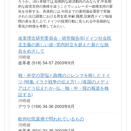
ろうか。<br>本稿では,短期的な経済動向のみならず,中長期
的な政党支持の推移を追うことでシュレーダー政権支持の変
化を分析する。具体的には,今回までの連邦議会選挙で実施
された出口調査における男女差,年齢,職業,旧東西ドイツ地域
間の差を見た上で,ドイツの投票行動に見られる中長期的な
変化の特徴を考察してみたい。
改革理念研究委員会・研究報告(6)ドイツ社会民
主主義の新しい波--党内対立を超えた新たな統
合をめざして
河崎健
改革者 (518) 54-57 2003年9月
独・外交の苦悩と政権のジレンマを映したドイ
ツ (特集 イラク戦争の伝え方) -- (各国のメディ
アはどう伝えたか--仏・独・中・韓の報道を検
証する)
河崎健
アウラ (159) 34-36 2003年6月
欧州社民退潮で問われているもの
河崎健
改革者 (504) 22-25 2002年7月