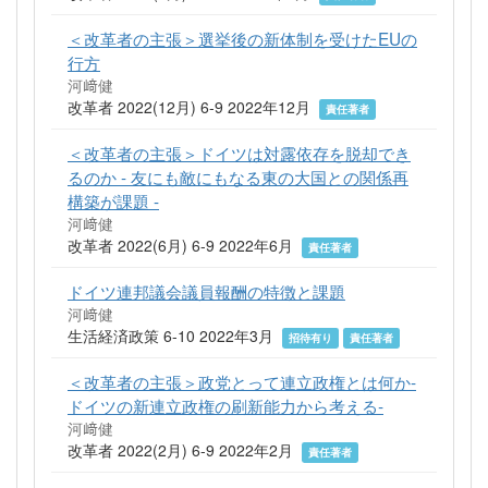
＜改革者の主張＞選挙後の新体制を受けたEUの
行方
河﨑健
改革者 2022(12月) 6-9 2022年12月
責任著者
＜改革者の主張＞ドイツは対露依存を脱却でき
るのか - 友にも敵にもなる東の大国との関係再
構築が課題 -
河﨑健
改革者 2022(6月) 6-9 2022年6月
責任著者
ドイツ連邦議会議員報酬の特徴と課題
河﨑健
生活経済政策 6-10 2022年3月
招待有り
責任著者
＜改革者の主張＞政党とって連立政権とは何か‐
ドイツの新連立政権の刷新能力から考える‐
河﨑健
改革者 2022(2月) 6-9 2022年2月
責任著者