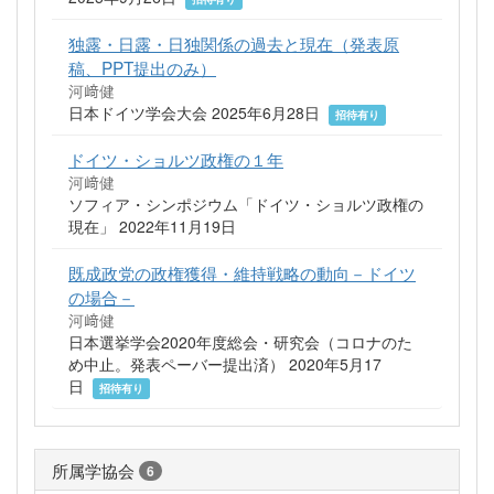
独露・日露・日独関係の過去と現在（発表原
稿、PPT提出のみ）
河﨑健
日本ドイツ学会大会 2025年6月28日
招待有り
ドイツ・ショルツ政権の１年
河﨑健
ソフィア・シンポジウム「ドイツ・ショルツ政権の
現在」 2022年11月19日
既成政党の政権獲得・維持戦略の動向－ドイツ
の場合－
河﨑健
日本選挙学会2020年度総会・研究会（コロナのた
め中止。発表ペーバー提出済） 2020年5月17
日
招待有り
所属学協会
6