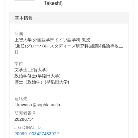
Takeshi)
基本情報
所属
上智大学 外国語学部ドイツ語学科 教授
(兼任)グローバル･スタディーズ研究科国際関係論専攻主
任
学位
文学士(上智大学)
政治学修士(早稲田大学)
博士（政治学）(早稲田大学)
連絡先
t-kawasa
sophia.ac.jp
研究者番号
20286751
J-GLOBAL ID
200901003427483972