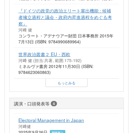
『ドイツの政党の政治エリート輩出機能 : 候補
者擁立過程と議会・政府内昇進過程をめぐる考
察』
河﨑 健
コンラート・アデナウアー財団 日本事務所 2015年
7月13日 (ISBN: 9784990689964)
世界政治叢書２ EU・西欧
河﨑 健 (担当:共著, 範囲:175-192)
ミネルヴァ書房 2012年11月30日 (ISBN:
9784623060863)
もっとみる
講演・口頭発表等
4
Electoral Management in Japan
河﨑健
2025年9月26日
招待有り