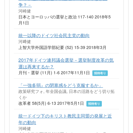
争？－
河崎健
日本とヨーロッパの選挙と政治 117-140 2018年5
月1日
統一以降のドイツ社会民主党の動向
河﨑健
上智大学外国語学部紀要 (52) 15-39 2018年3月
2017年ドイツ連邦議会選挙－選挙制度改革の気
運は再来するか？
月刊・選挙 (11月) 1-6 2017年11月1日
招待有り
「一強多弱』の閉塞感をどう克服するか」
政策研究フォ, 年全国会議, 日本の活路をどう切り拓
くか
改革者 58(5月) 6-13 2017年5月1日
招待有り
統一ドイツ下のキリスト教民主同盟の発展と近
年の動向
河崎健