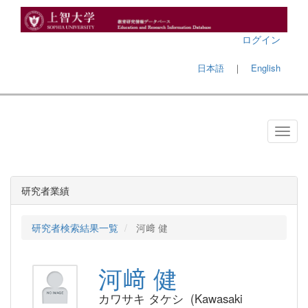
ログイン
日本語
｜
English
研究者業績
研究者検索結果一覧
河﨑 健
河﨑 健
カワサキ タケシ (Kawasaki