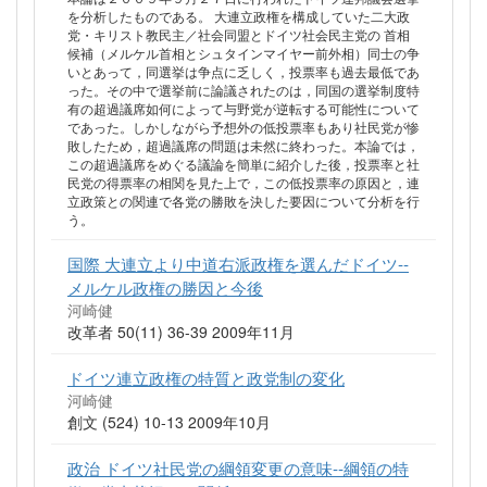
を分析したものである。 大連立政権を構成していた二大政
党・キリスト教民主／社会同盟とドイツ社会民主党の 首相
候補（メルケル首相とシュタインマイヤー前外相）同士の争
いとあって，同選挙は争点に乏しく，投票率も過去最低であ
った。その中で選挙前に論議されたのは，同国の選挙制度特
有の超過議席如何によって与野党が逆転する可能性について
であった。しかしながら予想外の低投票率もあり社民党が惨
敗したため，超過議席の問題は未然に終わった。本論では，
この超過議席をめぐる議論を簡単に紹介した後，投票率と社
民党の得票率の相関を見た上で，この低投票率の原因と，連
立政策との関連で各党の勝敗を決した要因について分析を行
う。
国際 大連立より中道右派政権を選んだドイツ--
メルケル政権の勝因と今後
河崎健
改革者 50(11) 36-39 2009年11月
ドイツ連立政権の特質と政党制の変化
河崎健
創文 (524) 10-13 2009年10月
政治 ドイツ社民党の綱領変更の意味--綱領の特