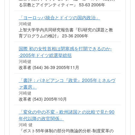
る宗教とアイデンティティー』 53-63 2006年
「ヨーロッパ統合とドイツの国内政治」
河崎健
上智大学学内共同研究報告書『EU研究の課題と教
育プログラムの検討』 23-36 2006年
国際 初の女性首相は閉塞感を打開できるのか-
-2005年ドイツ総選挙総括
河崎健
改革者 (544) 36-39 2005年11月
「書評：パネビアンコ『政党』2005年ミネルヴ
ァ書房」
河崎健
改革者 (543) 2005年10月
「変化の中の不変－欧州諸国との比較で見た90
年代以降の政官関係」
河崎 健
『ポスト55年体制の部分均衡論的分析-制度変革の