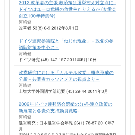
2012 改革者の主張 救済策は選挙控え対立点に :
ドイツはユーロ危機の救世主たりえるか (友愛会
創立100年特集号)
河崎健
改革者 53(8) 6-9 2012年8月1日
ドイツ連邦参議院と「ねじれ現象」－政党の参
議院対策を中心に－
河崎健
ドイツ研究 (45) 147-157 2011年5月10日
政党研究における「カルテル政党」概念形成の
分析～共著者カッツとメアの視点より～
河崎健
上智大学外国語学部紀要 (45) 29-44 2011年3月
2009年ドイツ連邦議会選挙の分析-連立政策の
新展開と各党の支持動員戦略-
河崎健
選挙研究 : 日本選挙学会年報 26(1) 78-87 2010年7
月
本論は２００９年９月２７日に行われたドイツ連邦議会選挙