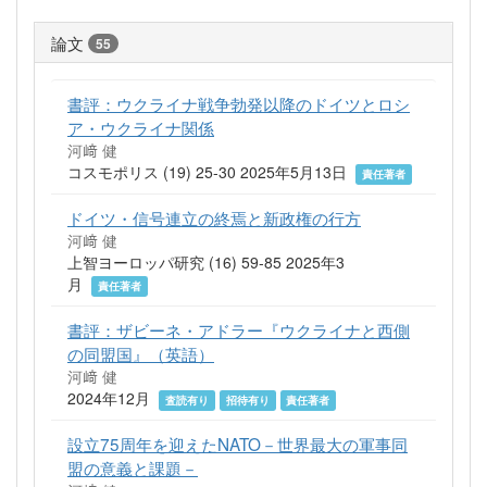
論文
55
書評：ウクライナ戦争勃発以降のドイツとロシ
ア・ウクライナ関係
河﨑 健
コスモポリス (19) 25-30 2025年5月13日
責任著者
ドイツ・信号連立の終焉と新政権の行方
河﨑 健
上智ヨーロッパ研究 (16) 59-85 2025年3
月
責任著者
書評：ザビーネ・アドラー『ウクライナと西側
の同盟国』（英語）
河﨑 健
2024年12月
査読有り
招待有り
責任著者
設立75周年を迎えたNATO－世界最大の軍事同
盟の意義と課題－