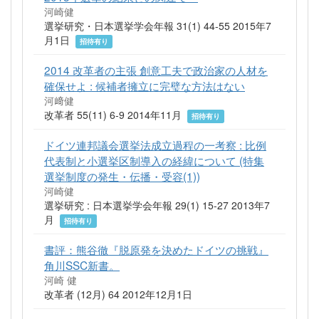
河崎健
選挙研究・日本選挙学会年報 31(1) 44-55 2015年7
月1日
招待有り
2014 改革者の主張 創意工夫で政治家の人材を
確保せよ : 候補者擁立に完璧な方法はない
河﨑健
改革者 55(11) 6-9 2014年11月
招待有り
ドイツ連邦議会選挙法成立過程の一考察 : 比例
代表制と小選挙区制導入の経緯について (特集
選挙制度の発生・伝播・受容(1))
河崎健
選挙研究 : 日本選挙学会年報 29(1) 15-27 2013年7
月
招待有り
書評：熊谷徹『脱原発を決めたドイツの挑戦』
角川SSC新書。
河崎 健
改革者 (12月) 64 2012年12月1日