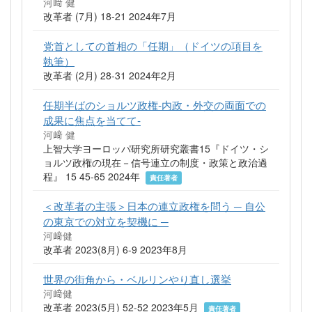
河﨑 健
改革者 (7月) 18-21 2024年7月
党首としての首相の「任期」（ドイツの項目を
執筆）
改革者 (2月) 28-31 2024年2月
任期半ばのショルツ政権‐内政・外交の両面での
成果に焦点を当てて‐
河﨑 健
上智大学ヨーロッパ研究所研究叢書15『ドイツ・シ
ョルツ政権の現在－信号連立の制度・政策と政治過
程』 15 45-65 2024年
責任著者
＜改革者の主張＞日本の連立政権を問う ─ 自公
の東京での対立を契機に ─
河﨑健
改革者 2023(8月) 6-9 2023年8月
世界の街角から・ベルリンやり直し選挙
河﨑健
改革者 2023(5月) 52-52 2023年5月
責任著者