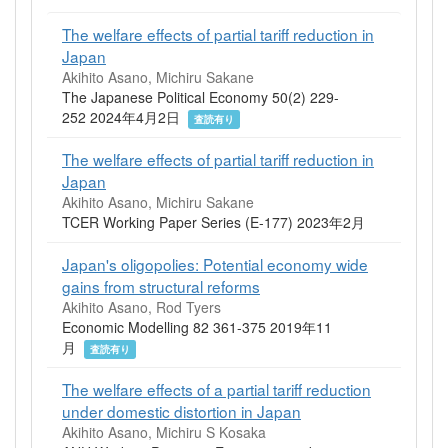
The welfare effects of partial tariff reduction in
Japan
Akihito Asano, Michiru Sakane
The Japanese Political Economy 50(2) 229-
252 2024年4月2日
査読有り
The welfare effects of partial tariff reduction in
Japan
Akihito Asano, Michiru Sakane
TCER Working Paper Series (E-177) 2023年2月
Japan's oligopolies: Potential economy wide
gains from structural reforms
Akihito Asano, Rod Tyers
Economic Modelling 82 361-375 2019年11
月
査読有り
The welfare effects of a partial tariff reduction
under domestic distortion in Japan
Akihito Asano, Michiru S Kosaka