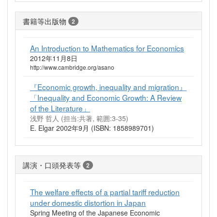
書籍等出版物
2
An Introduction to Mathematics for Economics
2012年11月8日
http://www.cambridge.org/asano
『Economic growth, inequality and migration』
「Inequality and Economic Growth: A Review
of the Literature」
浅野 哲人 (担当:共著, 範囲:3-35)
E. Elgar 2002年9月 (ISBN: 1858989701)
講演・口頭発表等
2
The welfare effects of a partial tariff reduction
under domestic distortion in Japan
Spring Meeting of the Japanese Economic