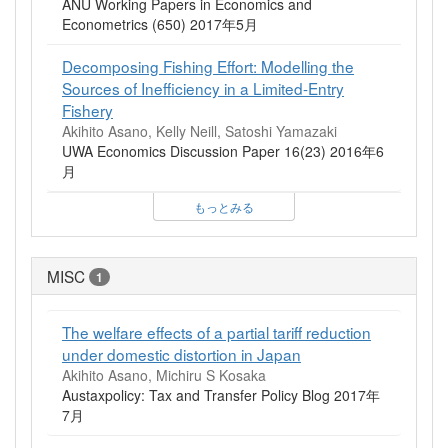
ANU Working Papers in Economics and
Econometrics (650) 2017年5月
Decomposing Fishing Effort: Modelling the
Sources of Inefficiency in a Limited-Entry
Fishery
Akihito Asano, Kelly Neill, Satoshi Yamazaki
UWA Economics Discussion Paper 16(23) 2016年6
月
もっとみる
MISC
1
The welfare effects of a partial tariff reduction
under domestic distortion in Japan
Akihito Asano, Michiru S Kosaka
Austaxpolicy: Tax and Transfer Policy Blog 2017年
7月