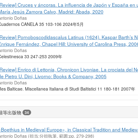
[Review] Cruces y áncoras. La influencia de Japón y España en un
María Jesús Zamora Calvo, Madrid: Abada, 2020
Antonio Doñas
Cuadernos CANELA 35 103-106 2024年5月
[Review] Pornoboscodidascalus Latinus (1624). Kaspar Barth’s Neo
Enrique Fernández, Chapel Hill: University of Carolina Press, 200
Antonio Doñas
Celestinesca 33 247-253 2009年
[Review] Enrico di Lettonia, Chronicon Livoniae. La crociata del N
de Pietro U. Dini, Livorno: Books & Company, 2005
Antonio Doñas
es Balticae. Miscellanea Italiana di Studi Baltistici 11 180-181 2007年
籍等出版物
34
«Boethius in Medieval Europe», in Classical Tradition and Medieva
Antonio Doñas (担当:分担執筆, 範囲:pp. 279-298)