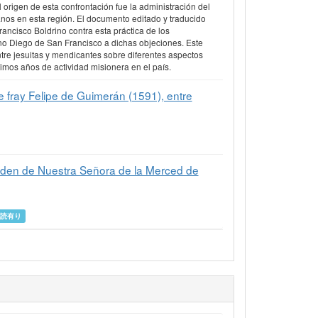
 origen de esta confrontación fue la administración del
anos en esta región. El documento editado y traducido
rancisco Boldrino contra esta práctica de los
cano Diego de San Francisco a dichas objeciones. Este
ntre jesuitas y mendicantes sobre diferentes aspectos
imos años de actividad misionera en el país.
e fray Felipe de Guimerán (1591), entre
Orden de Nuestra Señora de la Merced de
査読有り