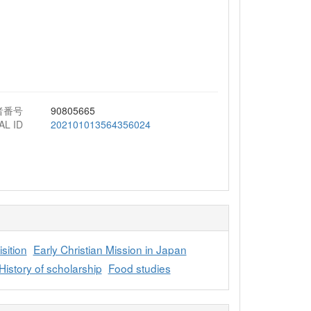
者番号
90805665
AL ID
202101013564356024
sition
Early Christian Mission in Japan
History of scholarship
Food studies