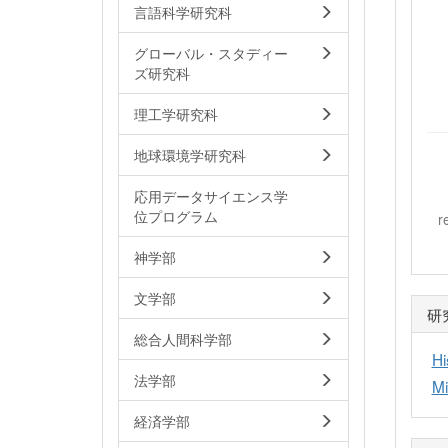
言語科学研究科
グローバル・スタディー
ズ研究科
理工学研究科
地球環境学研究科
応用データサイエンス学
位プログラム
r
神学部
文学部
研
総合人間科学部
Hi
法学部
Mi
経済学部