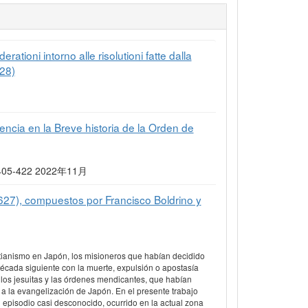
tioni intorno alle risolutioni fatte dalla
628)
lencia en la Breve historia de la Orden de
 26 405-422 2022年11月
1627), compuestos por Francisco Boldrino y
stianismo en Japón, los misioneros que habían decidido
écada siguiente con la muerte, expulsión o apostasía
 los jesuitas y las órdenes mendicantes, que habían
a la evangelización de Japón. En el presente trabajo
 episodio casi desconocido, ocurrido en la actual zona