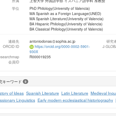
所属
上智大学 外国語学部 イスパニア語学科 准教授
学位
PhD Philology(University of Valencia)
MA Spanish as a Foreign Language(UNED)
MA Spanish Literature(University of Valencia)
BA Hispanic Philology(University of Valencia)
BA Classical Philology(University of Valencia)
連絡先
antoniodonas
sophia.ac.jp
研究
ORCID ID
https://orcid.org/0000-0002-5901-
J-GLOB
930X
esearchmap
R000019235
会員ID
究キーワード
9
story of Ideas
Spanish Literature
Latin Literature
Medieval Inqui
ssionary Linguistics
Early modern ecclesiastical historiography