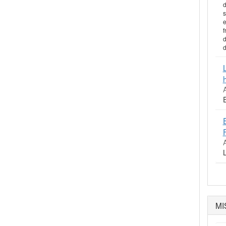
d
s
e
f
d
d
MI