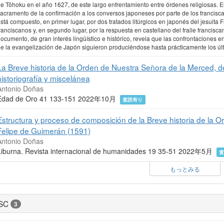
e Tōhoku en el año 1627, de este largo enfrentamiento entre órdenes religiosas. El
acramento de la confirmación a los conversos japoneses por parte de los francisc
stá compuesto, en primer lugar, por dos tratados litúrgicos en japonés del jesuita F
ranciscanos y, en segundo lugar, por la respuesta en castellano del fraile francis
ocumento, de gran interés lingüístico e histórico, revela que las confrontaciones e
e la evangelización de Japón siguieron produciéndose hasta prácticamente los últ
La Breve historia de la Orden de Nuestra Señora de la Merced, d
historiografía y miscelánea
Antonio Doñas
Edad de Oro 41 133-151 2022年10月
査読有り
Estructura y proceso de composición de la Breve historia de la 
Felipe de Guimerán (1591)
Antonio Doñas
Liburna. Revista internacional de humanidades 19 35-51 2022年5月
もっとみる
SC
3