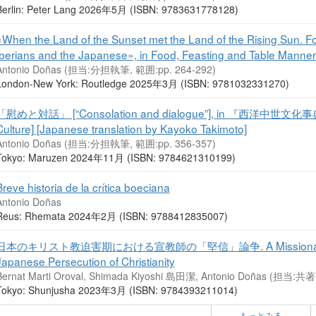
Berlin: Peter Lang 2026年5月 (ISBN: 9783631778128)
«When the Land of the Sunset met the Land of the Rising Sun. Fo
Iberians and the Japanese», in Food, Feasting and Table Manner
Antonio Doñas (担当:分担執筆, 範囲:pp. 264-292)
London-New York: Routledge 2025年3月 (ISBN: 9781032331270)
「慰めと対話」 [“Consolation and dialogue”], in 『西洋中世文化事典』[
Culture] [Japanese translation by Kayoko Takimoto]
Antonio Doñas (担当:分担執筆, 範囲:pp. 356-357)
Tokyo: Maruzen 2024年11月 (ISBN: 9784621310199)
Breve historia de la crítica boeciana
Antonio Doñas
Reus: Rhemata 2024年2月 (ISBN: 9788412835007)
日本のキリスト教迫害期における宣教師の「堅信」論争. A Missionary Disput
Japanese Persecution of Christianity
Bernat Marti Oroval, Shimada Kiyoshi 島田潔, Antonio Doñas (担当:共著
Tokyo: Shunjusha 2023年3月 (ISBN: 9784393211014)
もっとみる