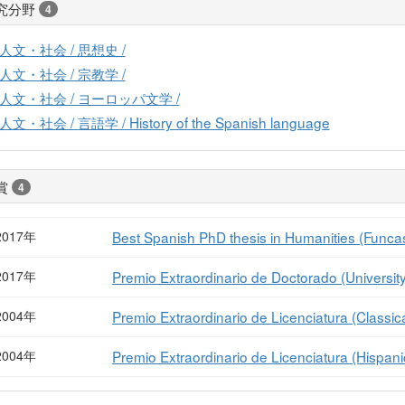
究分野
4
人文・社会 / 思想史 /
人文・社会 / 宗教学 /
人文・社会 / ヨーロッパ文学 /
人文・社会 / 言語学 / History of the Spanish language
賞
4
2017年
Best Spanish PhD thesis in Humanities (Funca
2017年
Premio Extraordinario de Doctorado (University
2004年
Premio Extraordinario de Licenciatura (Classical
2004年
Premio Extraordinario de Licenciatura (Hispanic