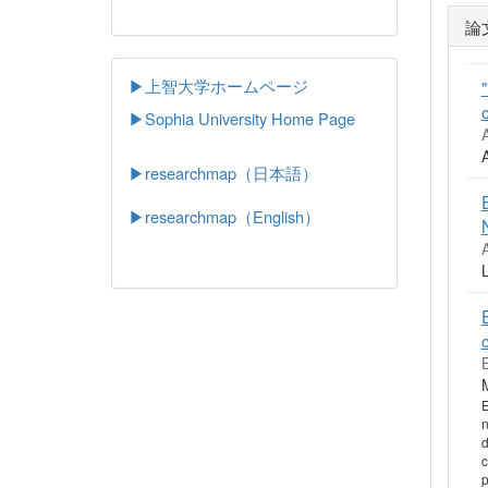
論
▶上智大学ホームページ
▶
Sophia University Home Page
▶researchmap（日本語）
▶researchmap（English）
E
n
d
c
p