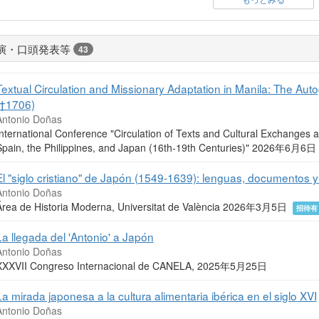
演・口頭発表等
43
Textual Circulation and Missionary Adaptation in Manila: The Au
(†1706)
Antonio Doñas
nternational Conference "Circulation of Texts and Cultural Exchanges 
Spain, the Philippines, and Japan (16th-19th Centuries)" 2026年6月6日
El "siglo cristiano" de Japón (1549-1639): lenguas, documentos y
Antonio Doñas
Área de Historia Moderna, Universitat de València 2026年3月5日
招待有
La llegada del 'Antonio' a Japón
Antonio Doñas
XXXVII Congreso Internacional de CANELA, 2025年5月25日
La mirada japonesa a la cultura alimentaria ibérica en el siglo XVI
Antonio Doñas