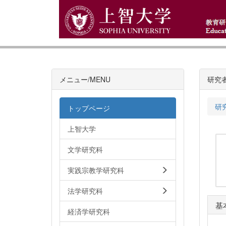
メニュー/MENU
研究
研
トップページ
上智大学
文学研究科
実践宗教学研究科
法学研究科
基
経済学研究科