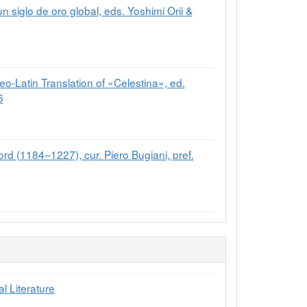
 siglo de oro global, eds. Yoshimi Orii &
-Latin Translation of «Celestina», ed.
6
ord (1184–1227), cur. Piero Bugiani, pref.
l Literature