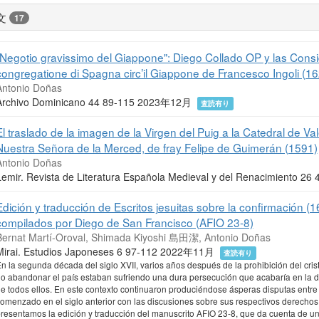
文
17
"Negotio gravissimo del Giappone": Diego Collado OP y las Considera
congregatione di Spagna circ’il Giappone de Francesco Ingoli (1
Antonio Doñas
Archivo Dominicano 44 89-115 2023年12月
査読有り
El traslado de la imagen de la Virgen del Puig a la Catedral de Va
Nuestra Señora de la Merced, de fray Felipe de Guimerán (1591)
Antonio Doñas
Lemir. Revista de Literatura Española Medieval y del Renacimiento
Edición y traducción de Escritos jesuitas sobre la confirmación (
compilados por Diego de San Francisco (AFIO 23-8)
Bernat Martí-Oroval, Shimada Kiyoshi 島田潔, Antonio Doñas
Mirai. Estudios Japoneses 6 97-112 2022年11月
査読有り
n la segunda década del siglo XVII, varios años después de la prohibición del cri
o abandonar el país estaban sufriendo una dura persecución que acabaría en la d
e todos ellos. En este contexto continuaron produciéndose ásperas disputas entre
omenzado en el siglo anterior con las discusiones sobre sus respectivos derechos 
resentamos la edición y traducción del manuscrito AFIO 23-8, que da cuenta de un