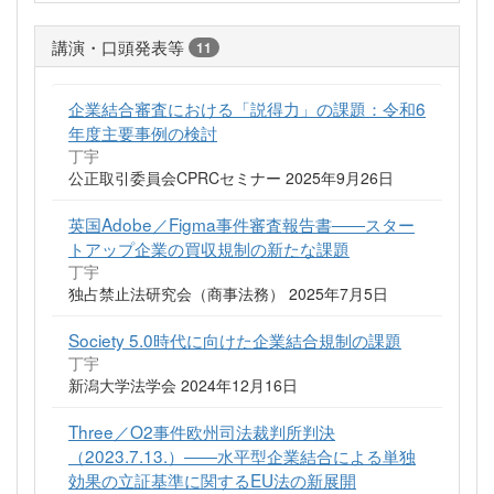
講演・口頭発表等
11
企業結合審査における「説得力」の課題：令和6
年度主要事例の検討
丁宇
公正取引委員会CPRCセミナー 2025年9月26日
英国Adobe／Figma事件審査報告書――スター
トアップ企業の買収規制の新たな課題
丁宇
独占禁止法研究会（商事法務） 2025年7月5日
Society 5.0時代に向けた企業結合規制の課題
丁宇
新潟大学法学会 2024年12月16日
Three／O2事件欧州司法裁判所判決
（2023.7.13.）――水平型企業結合による単独
効果の立証基準に関するEU法の新展開