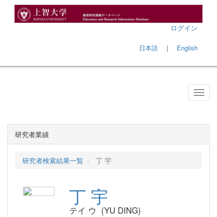
ログイン
日本語
｜
English
研究者業績
研究者検索結果一覧
丁 宇
丁 宇
テイ ウ (YU DING)