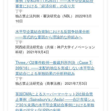
事例（令和3年11月26日）――水平型企業結合
審査における「経済分析」の在り方
丁宇
独占禁止法判例・審決研究会（NBL） 2022年3月
10日
水平型企業結合規制における反競争効果分析
――形式的な要因から理論的な枠組みへ
丁宇
関西経済法研究会（共催：神戸大学イノベーション
科研） 2021年9月4日
Three／O2事件欧州一般裁判所判決（Case T-
399/16）――支配的地位を形成しない水平型企
業結合による単独効果の分析枠組み
丁宇
独占禁止法研究会（商事法務） 2021年7月3日
英国CMAによるスーパーマーケット2社統合禁
止事例（Sainsbury's／Asda) ――合計市場シェ
ア30％未満の水平型企業結合事例における単独
効果の認定とGUPPIの利用