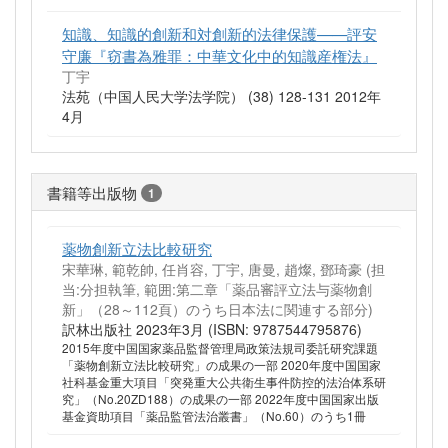
知識、知識的創新和対創新的法律保護——評安
守廉『窃書為雅罪：中華文化中的知識産権法』
丁宇
法苑（中国人民大学法学院） (38) 128-131 2012年
4月
書籍等出版物
1
薬物創新立法比較研究
宋華琳, 範乾帥, 任肖容, 丁宇, 唐曼, 趙燦, 鄧琦豪 (担
当:分担執筆, 範囲:第二章「薬品審評立法与薬物創
新」（28～112頁）のうち日本法に関連する部分)
訳林出版社 2023年3月 (ISBN: 9787544795876)
2015年度中国国家薬品監督管理局政策法規司委託研究課題
「薬物創新立法比較研究」の成果の一部 2020年度中国国家
社科基金重大項目「突発重大公共衛生事件防控的法治体系研
究」（No.20ZD188）の成果の一部 2022年度中国国家出版
基金資助項目「薬品監管法治叢書」（No.60）のうち1冊