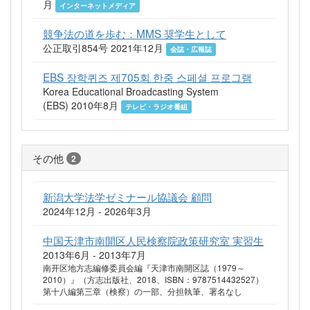
月
インターネットメディア
競争法の道を歩む：MMS 奨学生として
公正取引854号 2021年12月
会誌・広報誌
EBS 장학퀴즈 제705회 한중 스페셜 프로그램
Korea Educational Broadcasting System
(EBS) 2010年8月
テレビ・ラジオ番組
その他
2
新潟大学法学ゼミナール協議会 顧問
2024年12月 - 2026年3月
中国天津市南開区人民検察院政策研究室 実習生
2013年6月 - 2013年7月
南开区地方志編修委員会編『天津市南開区誌（1979～
2010）』（方志出版社、2018、ISBN：9787514432527）
第十八編第三章（検察）の一部、分担執筆、署名なし