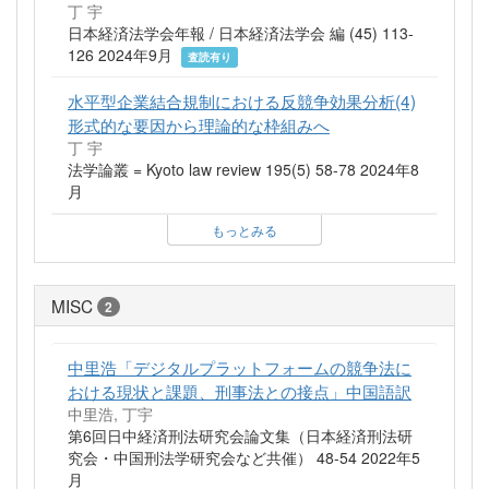
丁 宇
日本経済法学会年報 / 日本経済法学会 編 (45) 113-
126 2024年9月
査読有り
水平型企業結合規制における反競争効果分析(4)
形式的な要因から理論的な枠組みへ
丁 宇
法学論叢 = Kyoto law review 195(5) 58-78 2024年8
月
もっとみる
MISC
2
中里浩「デジタルプラットフォームの競争法に
おける現状と課題、刑事法との接点」中国語訳
中里浩, 丁宇
第6回日中経済刑法研究会論文集（日本経済刑法研
究会・中国刑法学研究会など共催） 48-54 2022年5
月