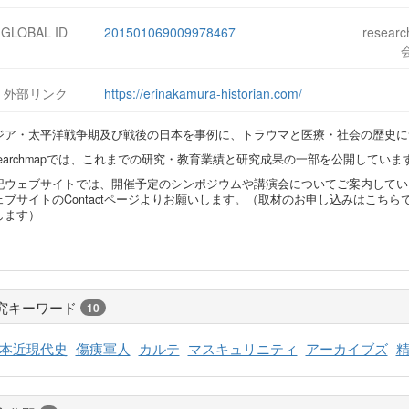
-GLOBAL ID
201501069009978467
resear
外部リンク
https://erinakamura-historian.com/
ジア・太平洋戦争期及び戦後の日本を事例に、トラウマと医療・社会の歴史に
esearchmapでは、これまでの研究・教育業績と研究成果の一部を公開していま
記ウェブサイトでは、開催予定のシンポジウムや講演会についてご案内してい
ェブサイトのContactページよりお願いします。（取材のお申し込みはこち
します）
究キーワード
10
本近現代史
傷痍軍人
カルテ
マスキュリニティ
アーカイブズ