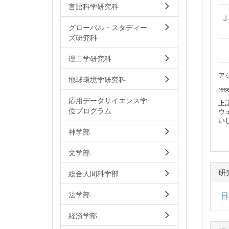
言語科学研究科
J
グローバル・スタディー
ズ研究科
理工学研究科
ア
地球環境学研究科
r
応用データサイエンス学
上
位プログラム
ウ
い
神学部
文学部
研
総合人間科学部
法学部
日
経済学部