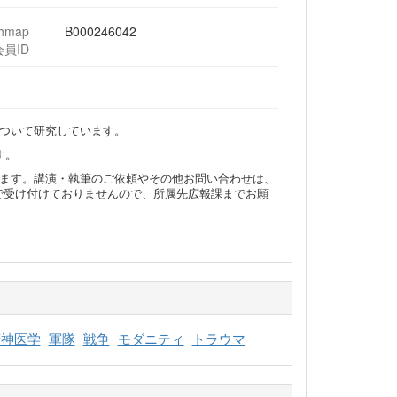
chmap
B000246042
会員ID
ついて研究しています。
す。
ます。講演・執筆のご依頼やその他お問い合わせは、
らで受け付けておりませんので、所属先広報課までお願
精神医学
軍隊
戦争
モダニティ
トラウマ