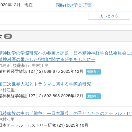
2020年12月 - 現在
同時代史学会 理事
もっとみる
文
20
精神医学の学際研究への参画と課題―日本精神神経学会法委員会に
精神科医の果たした役割に関する研究をもとに―
竹島正, 後藤基行, 中村江里
精神神経学雑誌 127(12) 868-875 2025年12月
査読有り
第二次世界大戦とトラウマに関する学際的研究
中村江里
精神神経学雑誌 127(12) 892-898 2025年12月
査読有り
戦後家族の中の「戦争」―日本軍兵士の子どもたちのオーラル・ヒ
中村江里
日本オーラル・ヒストリー研究 (21) 2025年10月