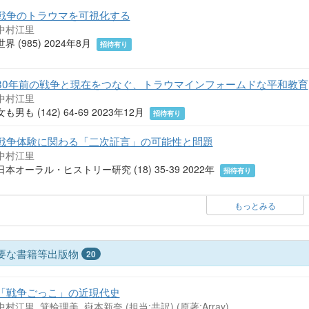
戦争のトラウマを可視化する
中村江里
世界 (985) 2024年8月
招待有り
80年前の戦争と現在をつなぐ、トラウマインフォームドな平和教育
中村江里
女も男も (142) 64-69 2023年12月
招待有り
戦争体験に関わる「二次証言」の可能性と問題
中村江里
日本オーラル・ヒストリー研究 (18) 35-39 2022年
招待有り
もっとみる
要な書籍等出版物
20
「戦争ごっこ」の近現代史
中村江里, 箕輪理美, 嶽本新奈 (担当:共訳)
(原著:Array)