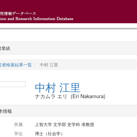
者業績
究者検索結果一覧
中村 江里
中村 江里
ナカムラ エリ (Eri Nakamura)
本情報
所属
上智大学 文学部 史学科 准教授
学位
博士（社会学）