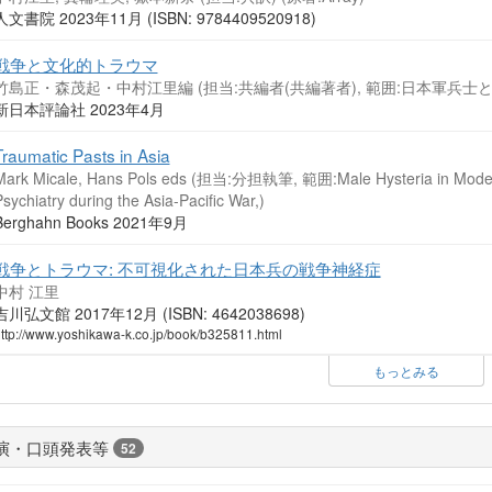
人文書院 2023年11月 (ISBN: 9784409520918)
戦争と文化的トラウマ
竹島正・森茂起・中村江里編 (担当:共編者(共編著者), 範囲:日本軍兵士
新日本評論社 2023年4月
Traumatic Pasts in Asia
Mark Micale, Hans Pols eds (担当:分担執筆, 範囲:Male Hysteria in Modern J
sychiatry during the Asia-Pacific War,)
Berghahn Books 2021年9月
戦争とトラウマ: 不可視化された日本兵の戦争神経症
中村 江里
吉川弘文館 2017年12月 (ISBN: 4642038698)
ttp://www.yoshikawa-k.co.jp/book/b325811.html
もっとみる
演・口頭発表等
52