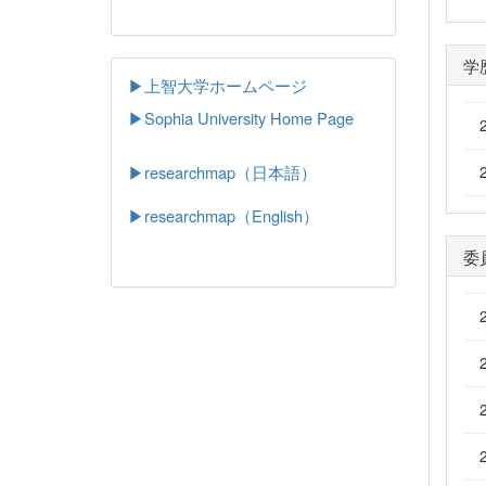
学
▶上智大学ホームページ
▶
Sophia University Home Page
▶researchmap（日本語）
▶researchmap（English）
委