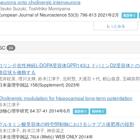
neurons onto cholinergic interneurons
Etsuko Suzuki, Toshihiko Momiyama
European Journal of Neuroscience 53(3) 796-813 2021年2月
査読有り
もっとみる
SC
24
コリン介在性神経L-DOPA受容体GPR143は,ドパミンD2受容体との機
路症状を修飾する
荒井柾美, 増川太輝, 鈴木江津子, 北村慧, 大瀧百々代, 籾山俊彦, 五嶋良郎
日本薬理学雑誌 158(Supplement) 2023年
Cholinergic modulation for hippocampal long-term potentiation
鈴木江津子
動物心理学研究 64 37-41 2014年6月
査読有り
招待有り
グルタミン酸受容体の時空間制御におけるシナプス後肥厚の役割
鈴木江津子, 鈴木江津子, 神谷温之
日本生理学雑誌 76(4 (Web)) WEB ONLY 2014年