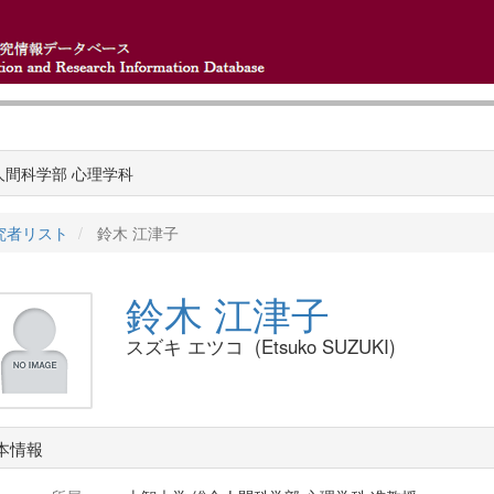
人間科学部 心理学科
究者リスト
鈴木 江津子
鈴木 江津子
スズキ エツコ (Etsuko SUZUKI)
本情報