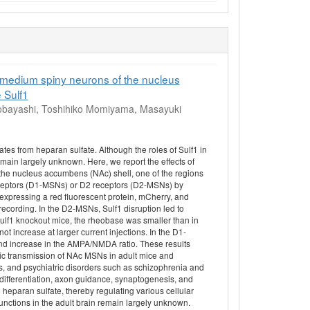
he medium spiny neurons of the nucleus
 Sulf1
obayashi, Toshihiko Momiyama, Masayuki
fates from heparan sulfate. Although the roles of Sulf1 in
emain largely unknown. Here, we report the effects of
the nucleus accumbens (NAc) shell, one of the regions
ceptors (D1-MSNs) or D2 receptors (D2-MSNs) by
xpressing a red fluorescent protein, mCherry, and
ecording. In the D2-MSNs, Sulf1 disruption led to
 Sulf1 knockout mice, the rheobase was smaller than in
ot increase at larger current injections. In the D1-
nd increase in the AMPA/NMDA ratio. These results
rgic transmission of NAc MSNs in adult mice and
ors, and psychiatric disorders such as schizophrenia and
l differentiation, axon guidance, synaptogenesis, and
 heparan sulfate, thereby regulating various cellular
functions in the adult brain remain largely unknown.