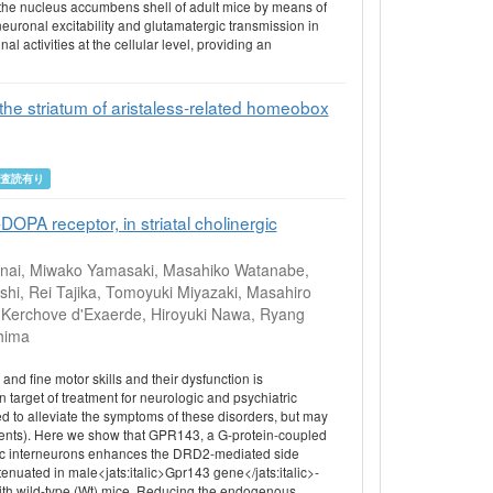
the nucleus accumbens shell of adult mice by means of
euronal excitability and glutamatergic transmission in
 activities at the cellular level, providing an
the striatum of aristaless‐related homeobox
査読有り
PA receptor, in striatal cholinergic
Kanai, Miwako Yamasaki, Masahiko Watanabe,
hi, Rei Tajika, Tomoyuki Miyazaki, Masahiro
e Kerchove d'Exaerde, Hiroyuki Nawa, Ryang
hima
nd fine motor skills and their dysfunction is
target of treatment for neurologic and psychiatric
 to alleviate the symptoms of these disorders, but may
dents). Here we show that GPR143, a G-protein-coupled
rgic interneurons enhances the DRD2-mediated side
tenuated in male<jats:italic>Gpr143 gene</jats:italic>-
 with wild-type (Wt) mice. Reducing the endogenous