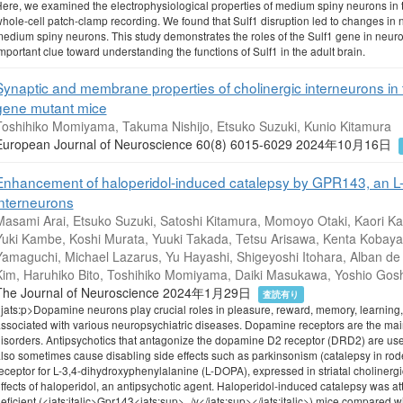
ere, we examined the electrophysiological properties of medium spiny neurons in 
hole-cell patch-clamp recording. We found that Sulf1 disruption led to changes in n
edium spiny neurons. This study demonstrates the roles of the Sulf1 gene in neuronal
mportant clue toward understanding the functions of Sulf1 in the adult brain.
Synaptic and membrane properties of cholinergic interneurons in 
gene mutant mice
Toshihiko Momiyama, Takuma Nishijo, Etsuko Suzuki, Kunio Kitamura
European Journal of Neuroscience 60(8) 6015-6029 2024年10月16日
Enhancement of haloperidol-induced catalepsy by GPR143, an L-DO
interneurons
Masami Arai, Etsuko Suzuki, Satoshi Kitamura, Momoyo Otaki, Kaori 
Yuki Kambe, Koshi Murata, Yuuki Takada, Tetsu Arisawa, Kenta Kobayas
Yamaguchi, Michael Lazarus, Yu Hayashi, Shigeyoshi Itohara, Alban d
Kim, Haruhiko Bito, Toshihiko Momiyama, Daiki Masukawa, Yoshio Gos
The Journal of Neuroscience 2024年1月29日
査読有り
jats:p>Dopamine neurons play crucial roles in pleasure, reward, memory, learning, a
ssociated with various neuropsychiatric diseases. Dopamine receptors are the main 
isorders. Antipsychotics that antagonize the dopamine D2 receptor (DRD2) are used
lso sometimes cause disabling side effects such as parkinsonism (catalepsy in ro
eceptor for L-3,4-dihydroxyphenylalanine (L-DOPA), expressed in striatal choline
ffects of haloperidol, an antipsychotic agent. Haloperidol-induced catalepsy was at
eficient (<jats:italic>Gpr143<jats:sup>−/y</jats:sup></jats:italic>) mice compared