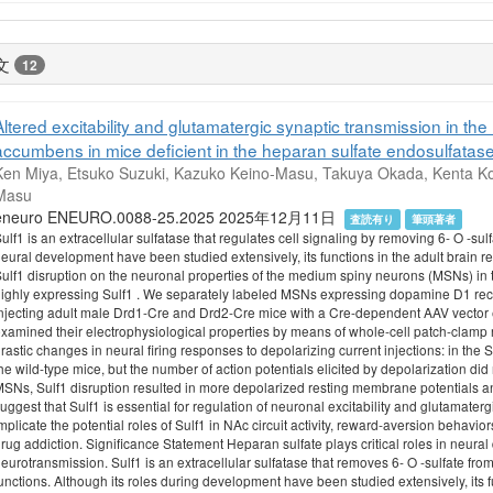
文
12
Altered excitability and glutamatergic synaptic transmission in t
accumbens in mice deficient in the heparan sulfate endosulfatase
Ken Miya, Etsuko Suzuki, Kazuko Keino-Masu, Takuya Okada, Kenta K
Masu
eneuro ENEURO.0088-25.2025 2025年12月11日
査読有り
筆頭著者
ulf1 is an extracellular sulfatase that regulates cell signaling by removing 6- O -sul
eural development have been studied extensively, its functions in the adult brain r
ulf1 disruption on the neuronal properties of the medium spiny neurons (MSNs) in 
ighly expressing Sulf1 . We separately labeled MSNs expressing dopamine D1 re
njecting adult male Drd1-Cre and Drd2-Cre mice with a Cre-dependent AAV vector e
xamined their electrophysiological properties by means of whole-cell patch-clamp r
rastic changes in neural firing responses to depolarizing current injections: in the
he wild-type mice, but the number of action potentials elicited by depolarization did n
SNs, Sulf1 disruption resulted in more depolarized resting membrane potentials a
uggest that Sulf1 is essential for regulation of neuronal excitability and glutamate
mplicate the potential roles of Sulf1 in NAc circuit activity, reward-aversion behavi
rug addiction. Significance Statement Heparan sulfate plays critical roles in neura
eurotransmission. Sulf1 is an extracellular sulfatase that removes 6- O -sulfate from
unctions. Although its roles during development have been studied extensively, its 