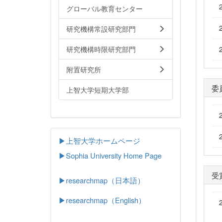
グローバル教育センター
研究機構常設研究部門
研究機構時限研究部門
附置研究所
委
上智大学短期大学部
▶上智大学ホームページ
▶
Sophia University Home Page
受
▶researchmap（日本語）
▶researchmap（English）