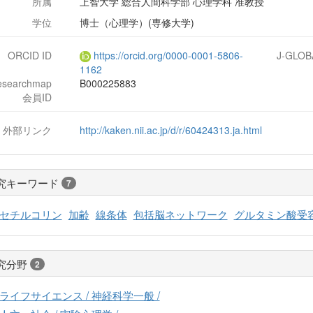
所属
上智大学 総合人間科学部 心理学科 准教授
学位
博士（心理学）(専修大学)
ORCID ID
https://orcid.org/0000-0001-5806-
J-GLOB
1162
esearchmap
B000225883
会員ID
外部リンク
http://kaken.nii.ac.jp/d/r/60424313.ja.html
究キーワード
7
セチルコリン
加齢
線条体
包括脳ネットワーク
グルタミン酸受
究分野
2
ライフサイエンス / 神経科学一般 /