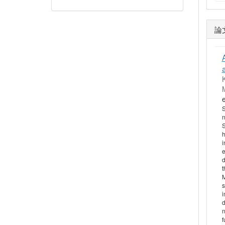
論
S
n
S
h
i
e
d
t
M
s
i
d
n
f