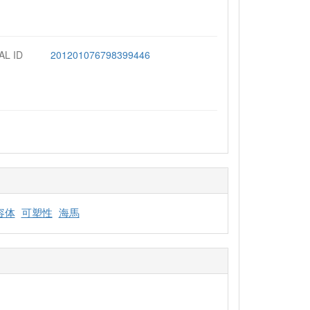
AL ID
201201076798399446
容体
可塑性
海馬