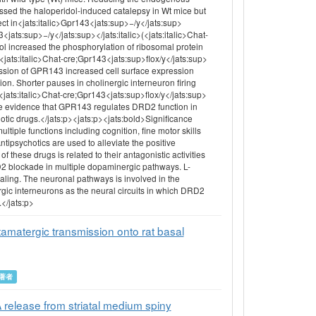
ed the haloperidol-induced catalepsy in Wt mice but
ect in<jats:italic>Gpr143<jats:sup>−/y</jats:sup>
<jats:sup>−/y</jats:sup></jats:italic>(<jats:italic>Chat-
dol increased the phosphorylation of ribosomal protein
<jats:italic>Chat-cre;Gpr143<jats:sup>flox/y</jats:sup>
ession of GPR143 increased cell surface expression
n. Shorter pauses in cholinergic interneuron firing
om<jats:italic>Chat-cre;Gpr143<jats:sup>flox/y</jats:sup>
ide evidence that GPR143 regulates DRD2 function in
tic drugs.</jats:p><jats:p><jats:bold>Significance
tiple functions including cognition, fine motor skills
ntipsychotics are used to alleviate the positive
 these drugs is related to their antagonistic activities
D2 blockade in multiple dopaminergic pathways. L-
ng. The neuronal pathways is involved in the
rgic interneurons as the neural circuits in which DRD2
</jats:p>
amatergic transmission onto rat basal
著者
 release from striatal medium spiny