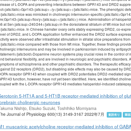
elease of L-DOPA and preventing interactions between GPR143 and DRD2 suppress
ot<jats:italic>Gpr143<jats:sup>−/y</jats:sup></jats:italic>mice. The phenotypic def
/jats:italic>mice was mimicked in cholinergic interneuron-specific<jats:italic>Gpr143
re;Gpr143<jats:sup>flox/y</jats:sup></jats:italic>) mice. Administration of haloperi
6 at Ser<jats:sup>240/244</jats:sup>in the dorsolateral striatum of Wt mice but not
/jats:italic>mice. In Chinese hamster ovary cells stably expressing DRD2, co-expr
evel of DRD2, and L-DOPA application further enhanced the DRD2 surface expressio
ctivity were observed after intrastriatal stimulation in striatal slice preparations fr
/jats:italic>mice compared with those from Wt mice. Together, these findings prov
holinergic interneurons and may be involved in parkinsonism induced by antipsycho
tatement</jats:bold>Dopamine neuron systems play crucial roles in the control of mul
nd behavioral flexibility, and are involved in neurologic and psychiatric disorders. A
ymptoms of schizophrenia and other psychiatric disorders. The therapeutic efficacy of
gainst D2 receptors (DRD2), but disabling side effects may also be caused by DR
OPA receptor GPR143 when coupled with DRD2 potentiates DRD2-mediated signali
PR143 function, however, have not yet been identified. Here, we identified choline
oupled with the L-DOPA receptor GPR143 mediates haloperidol-induced catalepsy.
Serotonin 5‐HT1A and 5‐HT1B receptor‐mediated inhibition of glut
forebrain cholinergic neurones
Takuma Nishijo, Etsuko Suzuki, Toshihiko Momiyama
The Journal of Physiology 600(13) 3149-3167 2022年7月
査読有り
筆頭
M1 muscarinic acetylcholine receptor‐mediated inhibition of GABA