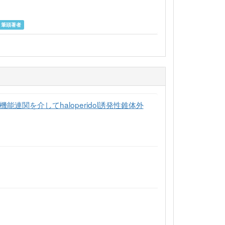
筆頭著者
能連関を介してhaloperidol誘発性錐体外