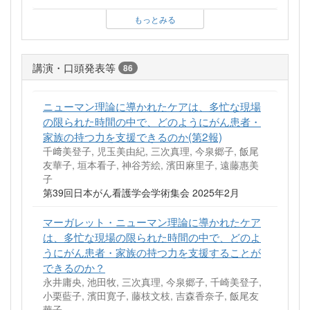
もっとみる
講演・口頭発表等
86
ニューマン理論に導かれたケアは、多忙な現場
の限られた時間の中で、どのようにがん患者・
家族の持つ力を支援できるのか(第2報)
千﨑美登子, 児玉美由紀, 三次真理, 今泉郷子, 飯尾
友華子, 垣本看子, 神谷芳絵, 濱田麻里子, 遠藤惠美
子
第39回日本がん看護学会学術集会 2025年2月
マーガレット・ニューマン理論に導かれたケア
は、多忙な現場の限られた時間の中で、どのよ
うにがん患者・家族の持つ力を支援することが
できるのか？
永井庸央, 池田牧, 三次真理, 今泉郷子, 千崎美登子,
小栗藍子, 濱田寛子, 藤枝文枝, 吉森香奈子, 飯尾友
華子