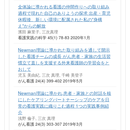
全体論に導かれる看護の仲間作りへの取り組み
過程で現れた自己のありようの探求 出産・育児
休暇後、新しい環境に配属された私の"身構
え"からの解放
濱田 麻里子, 三次真理
看護実践の科学 45(1) 78-83 2020年1月
Newman理論に導かれた取り組みを通して開示
した看護チームの成長 がん患者・家族の生活習
慣立て直しを支援する外来看護師の学習会をと
おして
児玉 美由紀, 三次 真理, 千崎 美登子
がん看護 24(4) 399-402 2019年5月
Newman理論に導かれ,患者・家族との対話を核
にしたケアリングパートナーシップのケアを日
常の看護実践に織りこむ過程 1つの実践事例紹
介
浅野 倫子, 三次 真理
がん看護 24(3) 303-307 2019年3月