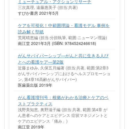
ミューチュアル・アクションリサーチ
三次真理, 遠藤惠美子 (担当:共著)
すぴか書房 2021年5月
ケアを可視化！中範囲理論・看護モデル 事例を
読み解く型紙
荒尾晴恵編 (担当:分担執筆, 範囲:ニューマン理論)
南江堂 2021年3月 (ISBN: 9784524246618)
がんサバイバーシップ―がんと共に生きる人び
とへの看護ケア―第2版
近藤まゆみ, 久保五月編著 (担当:共著, 範囲:第2章3
がんサバイバーシップにおけるヘルスプロモーショ
ン, 第4章16高齢がんサバイバー)
医歯薬出版 2019年
がん看護増刊号：根拠がわかる治療とケアのベ
ストプラクティス
浅野美知恵, 奥野滋子編 (担当:共著, 範囲:第4章 が
ん患者へのケアとエビデンス 症状マネジメントと
ケアのエビデンス「痛み」)
南江堂 2019年