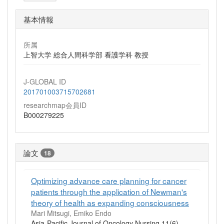
基本情報
所属
上智大学 総合人間科学部 看護学科 教授
J-GLOBAL ID
201701003715702681
researchmap会員ID
B000279225
論文
18
Optimizing advance care planning for cancer
patients through the application of Newman's
theory of health as expanding consciousness
Mari Mitsugi, Emiko Endo
Asia‑Pacific Journal of Oncology Nursing 11(6)