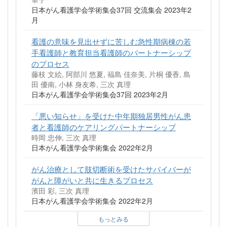
日本がん看護学会学術集会37回 交流集会 2023年2
月
看護の意味を見出せずに苦しむ急性期病棟の若
手看護師と教育担当看護師のパートナーシップ
のプロセス
藤枝 文絵, 阿部川 悠夏, 福島 佳奈美, 片桐 優香, 島
田 優南, 小林 身友希, 三次 真理
日本がん看護学会学術集会37回 2023年2月
「悪い知らせ」を受けた中年期独居男性がん患
者と看護師のケアリングパートナーシップ
時岡 忠伸, 三次 真理
日本がん看護学会学術集会 2022年2月
がん治療として肢切断術を受けたサバイバーが
がんと障がいと共に生きるプロセス
濱田 彩, 三次 真理
日本がん看護学会学術集会 2022年2月
もっとみる