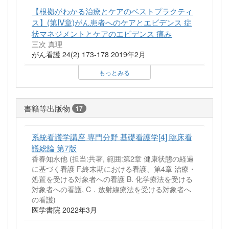
【根拠がわかる治療とケアのベストプラクティ
ス】(第IV章)がん患者へのケアとエビデンス 症
状マネジメントとケアのエビデンス 痛み
三次 真理
がん看護 24(2) 173-178 2019年2月
もっとみる
書籍等出版物
17
系統看護学講座 専門分野 基礎看護学[4] 臨床看
護総論 第7版
香春知永他 (担当:共著, 範囲:第2章 健康状態の経過
に基づく看護 F.終末期における看護、第4章 治療・
処置を受ける対象者への看護 B. 化学療法を受ける
対象者への看護, C．放射線療法を受ける対象者へ
の看護)
医学書院 2022年3月