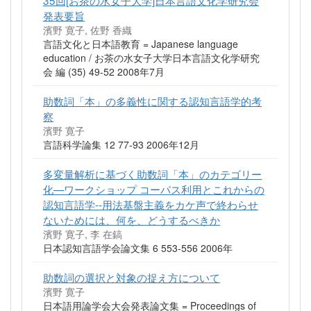
発表要旨
濱野 寛子, 佐野 香織
言語文化と日本語教育 = Japanese language
education / お茶の水女子大学日本言語文化学研究
会 編 (35) 49-52 2008年7月
助数詞「本」の多義性に関する認知言語学的考
察
濱野 寛子
言語科学論集 12 77-93 2006年12月
多変量解析に基づく助数詞「本」のカテゴリー
化—ワークショップ コーパス利用とこれからの
認知言語学--用法基盤主義をカケ声で終わらせ
ないためには、何を、どうするべきか
濱野 寛子, 李 在鎬
日本認知言語学会論文集 6 553-556 2006年
助数詞の選択と対象の捉え方について
濱野 寛子
日本語用論学会大会発表論文集 = Proceedings of