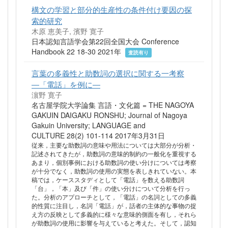
構文の学習と部分的生産性の条件付け要因の探
索的研究
木原 恵美子, 濱野 寛子
日本認知言語学会第22回全国大会 Conference
Handbook 22 18-30 2021年
査読有り
言葉の多義性と助数詞の選択に関する一考察
―「電話」を例に―
濵野 寛子
名古屋学院大学論集 言語・文化篇 = THE NAGOYA
GAKUIN DAIGAKU RONSHU; Journal of Nagoya
Gakuin University; LANGUAGE and
CULTURE 28(2) 101-114 2017年3月31日
従来，主要な助数詞の意味や用法については大部分が分析・
記述されてきたが，助数詞の意味的制約の一般化を重視する
あまり，個別事例における助数詞の使い分けについては考察
が十分でなく，助数詞の使用の実態を表しきれていない。本
稿では，ケーススタディとして「電話」を数える助数詞
「台」，「本」及び「件」の使い分けについて分析を行っ
た。分析のアプローチとして，「電話」の名詞としての多義
的性質に注目し，名詞「電話」が，話者の主体的な事物の捉
え方の反映として多義的に様々な意味的側面を有し，それら
が助数詞の使用に影響を与えていると考えた。そして，認知