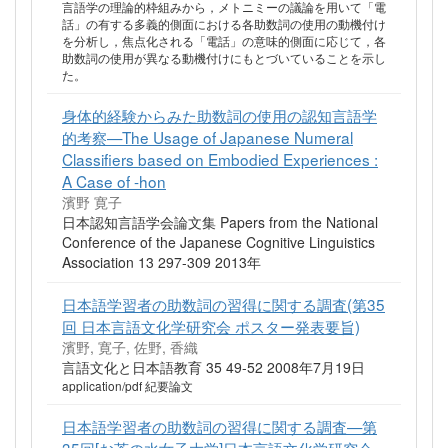
言語学の理論的枠組みから，メトニミーの議論を用いて「電
話」の有する多義的側面における各助数詞の使用の動機付け
を分析し，焦点化される「電話」の意味的側面に応じて，各
助数詞の使用が異なる動機付けにもとづいていることを示し
た。
身体的経験からみた助数詞の使用の認知言語学
的考察—The Usage of Japanese Numeral
Classifiers based on Embodied Experiences :
A Case of -hon
濱野 寛子
日本認知言語学会論文集 Papers from the National
Conference of the Japanese Cognitive Linguistics
Association 13 297-309 2013年
日本語学習者の助数詞の習得に関する調査(第35
回 日本言語文化学研究会 ポスター発表要旨)
濱野, 寛子, 佐野, 香織
言語文化と日本語教育 35 49-52 2008年7月19日
application/pdf 紀要論文
日本語学習者の助数詞の習得に関する調査—第
35回[お茶の水女子大学]日本言語文化学研究会