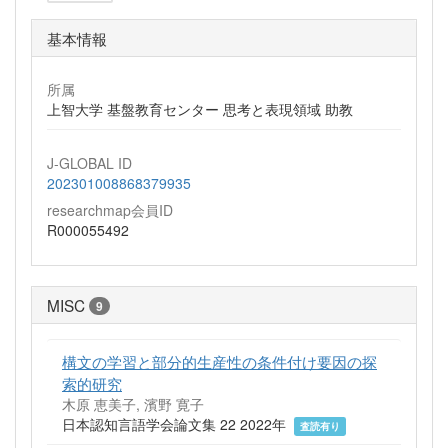
基本情報
所属
上智大学 基盤教育センター 思考と表現領域 助教
J-GLOBAL ID
202301008868379935
researchmap会員ID
R000055492
MISC
9
構文の学習と部分的生産性の条件付け要因の探
索的研究
木原 恵美子, 濱野 寛子
日本認知言語学会論文集 22 2022年
査読有り