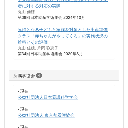
者に対する対応の実際
丸山 佳穂
第38回日本助産学術集会 2024年10月
兄姉となる子どもと家族を対象とした出産準備
クラス「赤ちゃんがやってくる」の実施状況の
推移とその評価
丸山 佳穂, 片岡 弥恵子
第34回日本助産学術集会 2020年3月
所属学協会
4
- 現在
公益社団法人日本看護科学学会
- 現在
公益社団法人 東京都看護協会
- 現在