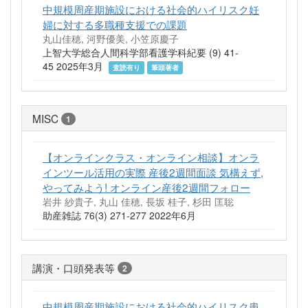
中規模周産期施設における社会的ハイリスク妊
婦に対する多職種支援での課題
丸山佳穂, 河野優美, 小笠原慶子
上智大学総合人間科学部看護学科紀要 (9) 41-
45 2025年3月
査読有り
筆頭著者
MISC
1
【オンラインクラス・オンライン相談】オンラ
インツール活用の実際 産後2週間面談 気構えず,
やってみよう! オンライン産後2週間フォロー
岩井 紗貴子, 丸山 佳穂, 長坂 桂子, 杉田 匡聡
助産雑誌 76(3) 271-277 2022年6月
講演・口頭発表等
2
中規模周産期施設における社会的ハイリスク患