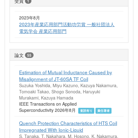
受賞
1
2023年8月
2023年産業応用部門活動功労賞 一般社団法人
電気学会 産業応用部門
論文
55
Estimation of Mutual Inductance Caused by
Misalignment of JT-60SA TF Coil
Suzuka Yoshida, Miyu Kazuno, Kazuya Nakamura,
Tomoaki Takao, Shogo Sonoda, Haruyuki
Murakami, Kazuya Hamada
IEEE Transactions on Applied
Superconductivity 2026年8月
査読有り
責任著者
Quench Protection Characteristics of HTS Coil
Impregnated With Ionic-Liquid
S. Tanaka, T. Nakahara, M. Hosono, K. Nakamura,