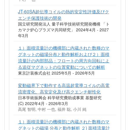
JT-60SA超伝導コイルの熱的安定性評価及びク
エンチ保護技術の開発
国立研究開発法人 量子科学技術研究開発機構 「ト
カマク炉心プラズマ共同研究」 2024年4月 - 2027
年3月
１）面積流量計の機構部に内蔵された数種のマ
グネットの磁場分布と動作解析および２）面積
流量計の内部部品：フロートの周方向回転によ
る追従マグネットの位置変動についての解析
東京計装株式会社 2025年5月 - 2026年5月
変動磁界下で動作する高温超電導コイルの高電
流密度化、高安定化及び高クエンチ耐性化
日本学術振興会 科学研究費助成事業 基盤研究
(C) 2022年4月 - 2026年3月
高尾 智明, 中村 一也, 福井 聡, 小川 純
１）面積流量計の機構部に内蔵された数種のマ
グネットの磁場 分布と動作解析 ２) 面積流量計