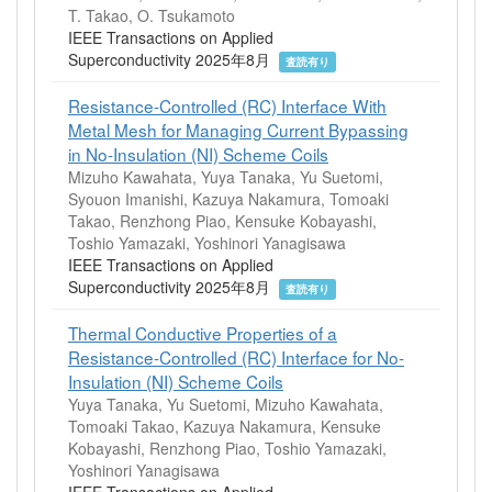
T. Takao, O. Tsukamoto
IEEE Transactions on Applied
Superconductivity 2025年8月
査読有り
Resistance-Controlled (RC) Interface With
Metal Mesh for Managing Current Bypassing
in No-Insulation (NI) Scheme Coils
Mizuho Kawahata, Yuya Tanaka, Yu Suetomi,
Syouon Imanishi, Kazuya Nakamura, Tomoaki
Takao, Renzhong Piao, Kensuke Kobayashi,
Toshio Yamazaki, Yoshinori Yanagisawa
IEEE Transactions on Applied
Superconductivity 2025年8月
査読有り
Thermal Conductive Properties of a
Resistance-Controlled (RC) Interface for No-
Insulation (NI) Scheme Coils
Yuya Tanaka, Yu Suetomi, Mizuho Kawahata,
Tomoaki Takao, Kazuya Nakamura, Kensuke
Kobayashi, Renzhong Piao, Toshio Yamazaki,
Yoshinori Yanagisawa
IEEE Transactions on Applied