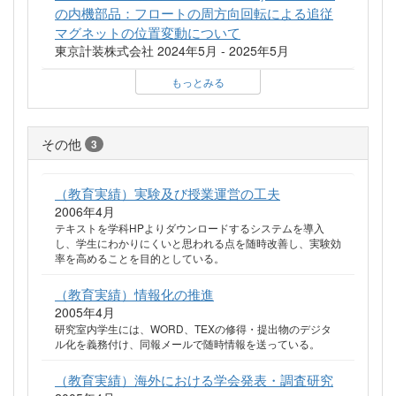
の内機部品：フロートの周方向回転による追従
マグネットの位置変動について
東京計装株式会社 2024年5月 - 2025年5月
もっとみる
その他
3
（教育実績）実験及び授業運営の工夫
2006年4月
テキストを学科HPよりダウンロードするシステムを導入
し、学生にわかりにくいと思われる点を随時改善し、実験効
率を高めることを目的としている。
（教育実績）情報化の推進
2005年4月
研究室内学生には、WORD、TEXの修得・提出物のデジタ
ル化を義務付け、同報メールで随時情報を送っている。
（教育実績）海外における学会発表・調査研究