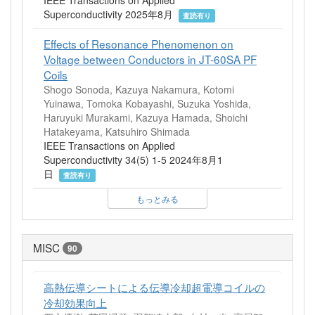
Superconductivity 2025年8月
査読有り
Effects of Resonance Phenomenon on
Voltage between Conductors in JT-60SA PF
Coils
Shogo Sonoda, Kazuya Nakamura, Kotomi
Yuinawa, Tomoka Kobayashi, Suzuka Yoshida,
Haruyuki Murakami, Kazuya Hamada, Shoichi
Hatakeyama, Katsuhiro Shimada
IEEE Transactions on Applied
Superconductivity 34(5) 1-5 2024年8月1
日
査読有り
もっとみる
MISC
90
高熱伝導シートによる伝導冷却超電導コイルの
冷却効果向上