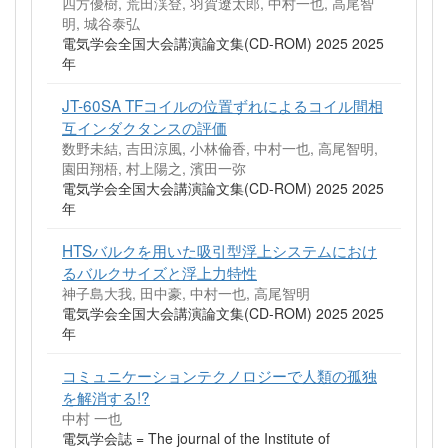
四方優樹, 荒田渓登, 羽賀遼太郎, 中村一也, 高尾智
明, 城谷泰弘
電気学会全国大会講演論文集(CD-ROM) 2025 2025
年
JT-60SA TFコイルの位置ずれによるコイル間相
互インダクタンスの評価
数野未結, 吉田涼風, 小林倫香, 中村一也, 高尾智明,
園田翔梧, 村上陽之, 濱田一弥
電気学会全国大会講演論文集(CD-ROM) 2025 2025
年
HTSバルクを用いた吸引型浮上システムにおけ
るバルクサイズと浮上力特性
神子島大我, 田中豪, 中村一也, 高尾智明
電気学会全国大会講演論文集(CD-ROM) 2025 2025
年
コミュニケーションテクノロジーで人類の孤独
を解消する!?
中村 一也
電気学会誌 = The journal of the Institute of