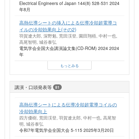
Electrical Engineers of Japan 144(8) 528-531 2024
年8月
高熱伝導シートの挿入による伝導冷却超電導コ
イルの冷却効果向上(その2)
羽賀遼大郎, 深野魁, 荒田渓登, 園田翔梧, 中村一也,
高尾智明, 城谷泰弘
電気学会全国大会講演論文集(CD-ROM) 2024 2024
年
もっとみる
講演・口頭発表等
81
高熱伝導シートによる伝導冷却超電導コイルの
冷却効果向上
四方優樹, 荒田渓登, 羽賀遼太郎, 中村一也, 高尾智
明, 城谷泰弘
令和7年電気学会全国大会 5-115 2025年3月20日