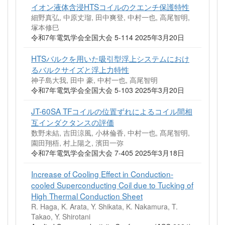
イオン液体含浸HTSコイルのクエンチ保護特性
細野真弘, 中原丈瑠, 田中爽登, 中村一也, 高尾智明,
塚本修巳
令和7年電気学会全国大会 5-114 2025年3月20日
HTSバルクを用いた吸引型浮上システムにおけ
るバルクサイズと浮上力特性
神子島大我, 田中 豪, 中村一也, 高尾智明
令和7年電気学会全国大会 5-103 2025年3月20日
JT-60SA TFコイルの位置ずれによるコイル間相
互インダクタンスの評価
数野未結, 吉田涼風, 小林倫香, 中村一也, 髙尾智明,
園田翔梧, 村上陽之, 濱田一弥
令和7年電気学会全国大会 7-405 2025年3月18日
Increase of Cooling Effect in Conduction-
cooled Superconducting Coil due to Tucking of
High Thermal Conduction Sheet
R. Haga, K. Arata, Y. Shikata, K. Nakamura, T.
Takao, Y. Shirotani