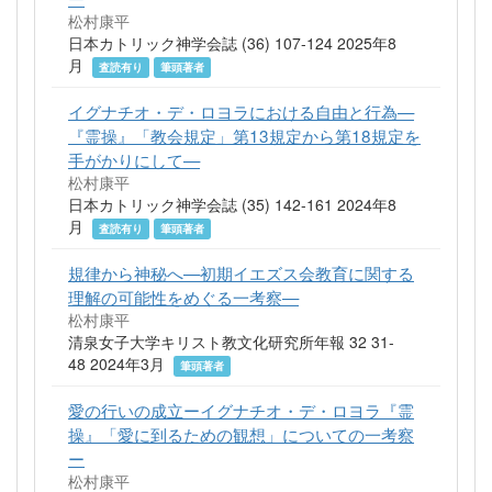
松村康平
日本カトリック神学会誌 (36) 107-124 2025年8
月
査読有り
筆頭著者
イグナチオ・デ・ロヨラにおける自由と行為—
『霊操』「教会規定」第13規定から第18規定を
手がかりにして—
松村康平
日本カトリック神学会誌 (35) 142-161 2024年8
月
査読有り
筆頭著者
規律から神秘へ—初期イエズス会教育に関する
理解の可能性をめぐる一考察—
松村康平
清泉女子大学キリスト教文化研究所年報 32 31-
48 2024年3月
筆頭著者
愛の行いの成立ーイグナチオ・デ・ロヨラ『霊
操』「愛に到るための観想」についての一考察
ー
松村康平