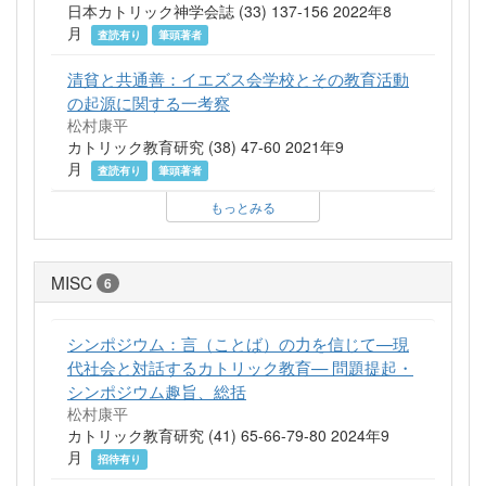
日本カトリック神学会誌 (33) 137-156 2022年8
月
査読有り
筆頭著者
清貧と共通善：イエズス会学校とその教育活動
の起源に関する一考察
松村康平
カトリック教育研究 (38) 47-60 2021年9
月
査読有り
筆頭著者
もっとみる
MISC
6
シンポジウム：言（ことば）の力を信じて—現
代社会と対話するカトリック教育— 問題提起・
シンポジウム趣旨、総括
松村康平
カトリック教育研究 (41) 65-66-79-80 2024年9
月
招待有り