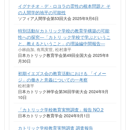
イグナチオ・デ・ロヨラの霊性の根本問題と そ
の人間学的地平の可能性
ソフィア人間学会第53回大会 2025年9月6日
特別活動Ⅳカトリック学校の教育学構築の可能
性への探究―「カトリ ック学校で学ぶというこ
と、教えるということ」の理論編中間報告―
小林由加, 有馬実世, 松村康平
日本カトリック教育学会第49回全国大会 2025年8
月30日
初期イエズス会の教育活動における 「イメー
ジ」の働きと意義についての一考察
松村康平
日本カトリック神学会第36回学術大会 2024年9月
10日
「カトリック学校教育実態調査」報告 NO.2
日本カトリック教育学会 2024年9月1日
カトリック学校教育実態調査 調査報告