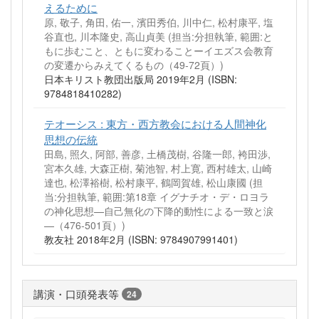
えるために
原, 敬子, 角田, 佑一, 濱田秀伯, 川中仁, 松村康平, 塩
谷直也, 川本隆史, 高山貞美 (担当:分担執筆, 範囲:と
もに歩むこと、ともに変わることーイエズス会教育
の変遷からみえてくるもの（49-72頁）)
日本キリスト教団出版局 2019年2月 (ISBN:
9784818410282)
テオーシス : 東方・西方教会における人間神化
思想の伝統
田島, 照久, 阿部, 善彦, 土橋茂樹, 谷隆一郎, 袴田渉,
宮本久雄, 大森正樹, 菊池智, 村上寛, 西村雄太, 山崎
達也, 松澤裕樹, 松村康平, 鶴岡賀雄, 松山康國 (担
当:分担執筆, 範囲:第18章 イグナチオ・デ・ロヨラ
の神化思想—自己無化の下降的動性による一致と涙
—（476-501頁）)
教友社 2018年2月 (ISBN: 9784907991401)
講演・口頭発表等
24