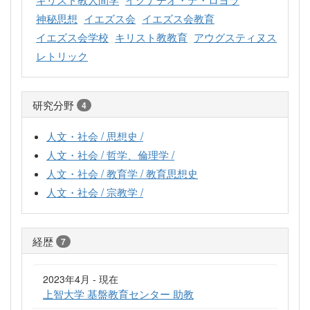
神秘思想
イエズス会
イエズス会教育
イエズス会学校
キリスト教教育
アウグスティヌス
レトリック
研究分野
4
人文・社会 / 思想史 /
人文・社会 / 哲学、倫理学 /
人文・社会 / 教育学 / 教育思想史
人文・社会 / 宗教学 /
経歴
7
2023年4月 - 現在
上智大学 基盤教育センター 助教