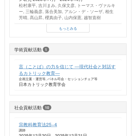
松村康平, 吉川まみ, 久保文彦, トーマス・ヴァルキ
ー, 三輪義彦, 落合美加, アルン・デ・ソーザ, 相生
芳晴, 髙山昇, 櫻真由子, 山内保憲, 越智直樹
もっとみる
学術貢献活動
1
言（ことば）の力を信じて ―現代社会と対話す
るカトリック教育―
企画立案・運営等, パネル司会・セッションチェア等
日本カトリック教育学会
社会貢献活動
10
宗教科教育法25−4
講師
2025年12月20日 - 2025年12月21日