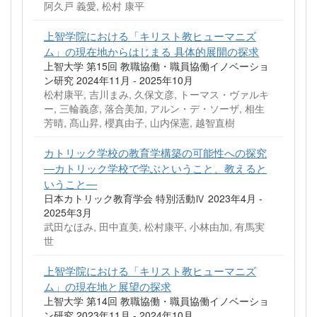
阿久戸 義愛, 松村 康平
上智学院における「キリスト教ヒューマニズ
ム」の現在地からはじまる 具体的展開の探求
上智大学 第15回 教職協働・職員協働イノベーショ
ン研究 2024年11月 - 2025年10月
松村康平, 吉川まみ, 久保文彦, トーマス・ヴァルキ
ー, 三輪義彦, 落合美加, アルン・デ・ソーザ, 相生
芳晴, 髙山昇, 櫻真由子, 山内保憲, 越智直樹
カトリック学校の教育学構築の可能性への探究
―カトリック学校で学ぶということ、教えると
いうこと―
日本カトリック教育学会 特別活動Ⅳ 2023年4月 -
2025年3月
武田なほみ, 田中直美, 松村康平, 小林由加, 有馬実
世
上智学院における「キリスト教ヒューマニズ
ム」の現在地と展望の探求
上智大学 第14回 教職協働・職員協働イノベーショ
ン研究 2023年11月 - 2024年10月