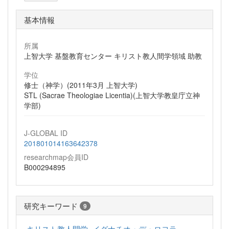
基本情報
所属
上智大学 基盤教育センター キリスト教人間学領域 助教
学位
修士（神学）(2011年3月 上智大学)
STL (Sacrae Theologiae Licentia)(上智大学教皇庁立神
学部)
J-GLOBAL ID
201801014163642378
researchmap会員ID
B000294895
研究キーワード
9
キリスト教人間学
イグナチオ・デ・ロヨラ