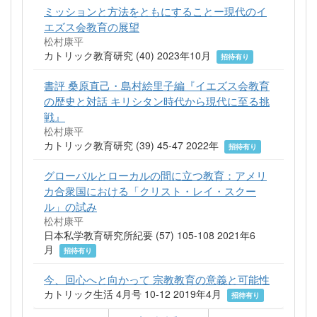
ミッションと方法をともにすることー現代のイ
エズス会教育の展望
松村康平
カトリック教育研究 (40) 2023年10月
招待有り
書評 桑原直己・島村絵里子編『イエズス会教育
の歴史と対話 キリシタン時代から現代に至る挑
戦』
松村康平
カトリック教育研究 (39) 45-47 2022年
招待有り
グローバルとローカルの間に立つ教育：アメリ
カ合衆国における「クリスト・レイ・スクー
ル」の試み
松村康平
日本私学教育研究所紀要 (57) 105-108 2021年6
月
招待有り
今、回心へと向かって 宗教教育の意義と可能性
カトリック生活 4月号 10-12 2019年4月
招待有り