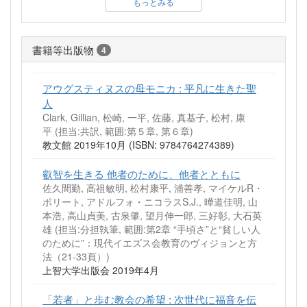
もっとみる
書籍等出版物
4
アウグスティヌスの母モニカ : 平凡に生きた聖
人
Clark, Gillian, 松崎, 一平, 佐藤, 真基子, 松村, 康
平 (担当:共訳, 範囲:第５章, 第６章)
教文館 2019年10月 (ISBN: 9784764274389)
叡智を生きる 他者のために、他者とともに
佐久間勤, 高祖敏明, 松村康平, 浦善孝, マイケルR・
ポリート, アドルフォ・ニコラスS.J., 曄道佳明, 山
本浩, 高山貞美, 古泉肇, 望月伸一郎, 三好彰, 大石英
雄 (担当:分担執筆, 範囲:第2章 “手頃さ”と“貧しい人
のために”：現代イエズス会教育のヴィジョンと方
法（21-33頁）)
上智大学出版会 2019年4月
「若者」と歩む教会の希望 : 次世代に福音を伝