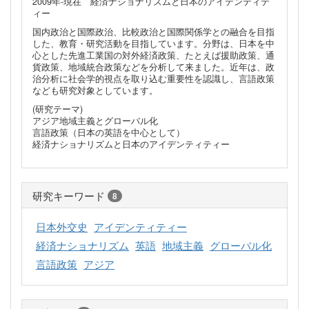
2009年-現在 経済ナショナリズムと日本のアイデンティテ
ィー
国内政治と国際政治、比較政治と国際関係学との融合を目指
した、教育・研究活動を目指しています。分野は、日本を中
心とした先進工業国の対外経済政策、たとえば援助政策、通
貨政策、地域統合政策などを分析して来ました。近年は、政
治分析に社会学的視点を取り込む重要性を認識し、言語政策
なども研究対象としています。
(研究テーマ)
アジア地域主義とグローバル化
言語政策（日本の英語を中心として）
経済ナショナリズムと日本のアイデンティティー
研究キーワード
8
日本外交史
アイデンティティー
経済ナショナリズム
英語
地域主義
グローバル化
言語政策
アジア