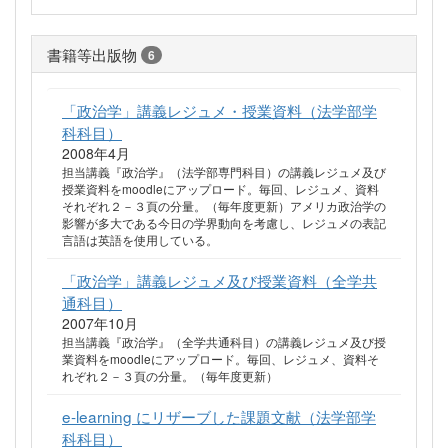
書籍等出版物
6
「政治学」講義レジュメ・授業資料（法学部学
科科目）
2008年4月
担当講義『政治学』（法学部専門科目）の講義レジュメ及び
授業資料をmoodleにアップロード。毎回、レジュメ、資料
それぞれ２－３頁の分量。（毎年度更新）アメリカ政治学の
影響が多大である今日の学界動向を考慮し、レジュメの表記
言語は英語を使用している。
「政治学」講義レジュメ及び授業資料（全学共
通科目）
2007年10月
担当講義『政治学』（全学共通科目）の講義レジュメ及び授
業資料をmoodleにアップロード。毎回、レジュメ、資料そ
れぞれ２－３頁の分量。（毎年度更新）
e-learning にリザーブした課題文献（法学部学
科科目）