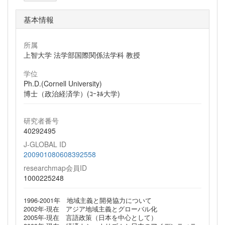
基本情報
所属
上智大学 法学部国際関係法学科 教授
学位
Ph.D.(Cornell University)
博士（政治経済学）(ｺｰﾈﾙ大学)
研究者番号
40292495
J-GLOBAL ID
200901080608392558
researchmap会員ID
1000225248
1996-2001年 地域主義と開発協力について
2002年-現在 アジア地域主義とグローバル化
2005年-現在 言語政策（日本を中心として）