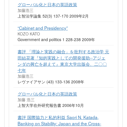
グローバル化と日本の英語政策
加藤浩三
上智法学論集 52(3) 137-170 2009年2月
“Cabinet and Presidency”
KOZO KATO
Government and politics 1 228-238 2009年
書評 「理論と実践の融合」を批判する政治学 元
田結花著『知的実践としての開発援助--アジェ
ンダの興亡を超えて』東京大学出版会、二〇〇
七年
加藤浩三
レヴァイアサン (43) 133-136 2008年
グローバル化と日本の英語政策
加藤 浩三
上智大学在外研究報告書 2006年10月
書評 国際協力と私的利益 Saori N. Katada,
Banking on Stability: Japan and the Cross-