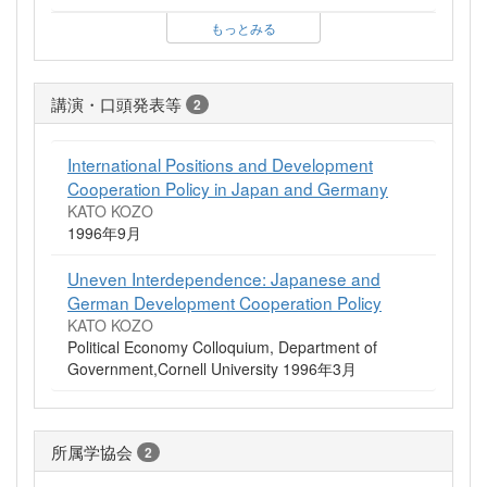
もっとみる
講演・口頭発表等
2
International Positions and Development
Cooperation Policy in Japan and Germany
KATO KOZO
1996年9月
Uneven Interdependence: Japanese and
German Development Cooperation Policy
KATO KOZO
Political Economy Colloquium, Department of
Government,Cornell University 1996年3月
所属学協会
2