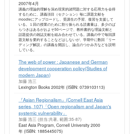
2007年4月
講義の理論的理解を深め現実的諸問題に対する応用力を会得
するために、講義項目（セクション）毎に課題文献を
moodleにアップロードし、受講生の予習、復習を支援して
いる。１回の授業のために割り振られる読書量は、多少のば
らつきはあるがおよそ50ページで、教科書的な理論文献と
話題提供の雑誌文献を組み合わせている。講義の中で毎回課
題文献を要約することなどはしないが、学期中に数回「リー
ディング解説」の講義を開設し、論点のつかみ方などを説明
している。
The web of power : Japanese and German
development cooperation policy(Studies of
modern Japan)
加藤 浩三
Lexington Books 2002年 (ISBN: 0739103113)
『Asian Regionalism』(Cornell East Asia
series, 107)「Open regionalism and Japan's
systemic vulnerability」
加藤 浩三 (担当:共著, 範囲:35-87)
East Asia Program, Cornell University 2000
年 (ISBN: 1885445075)