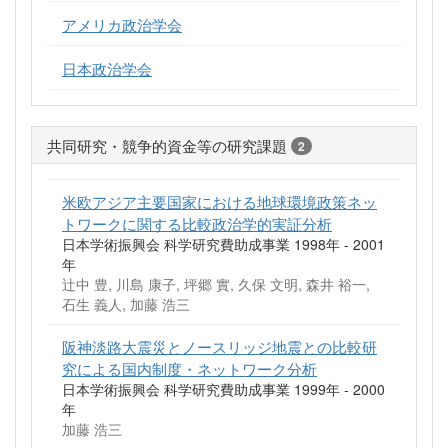
アメリカ政治学会
日本政治学会
共同研究・競争的資金等の研究課題
2
米欧アジア主要国家における地球環境政策ネッ
トワークに関する比較政治学的実証分析
日本学術振興会 科学研究費助成事業 1998年 - 2001
年
辻中 豊, 川島 康子, 坪郷 實, 久保 文明, 森井 裕一,
石生 義人, 加藤 浩三
阪神淡路大震災とノースリッジ地震との比較研
究による国内制度・ネットワーク分析
日本学術振興会 科学研究費助成事業 1999年 - 2000
年
加藤 浩三