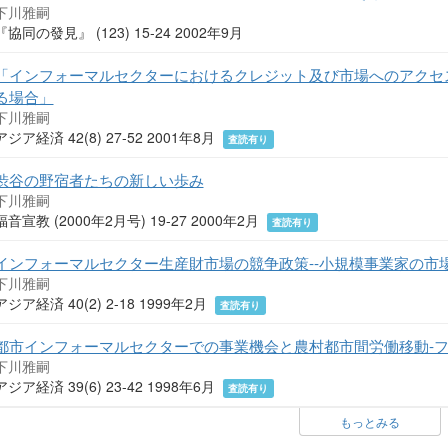
下川雅嗣
『協同の發見』 (123) 15-24 2002年9月
「インフォーマルセクターにおけるクレジット及び市場へのアクセ
る場合」
下川雅嗣
アジア経済 42(8) 27-52 2001年8月
査読有り
渋谷の野宿者たちの新しい歩み
下川雅嗣
福音宣教 (2000年2月号) 19-27 2000年2月
査読有り
インフォーマルセクター生産財市場の競争政策--小規模事業家の市
下川雅嗣
アジア経済 40(2) 2-18 1999年2月
査読有り
都市インフォーマルセクターでの事業機会と農村都市間労働移動-
下川雅嗣
アジア経済 39(6) 23-42 1998年6月
査読有り
もっとみる