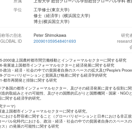
所属
上智大学 総合グローバル学部総合グローバル学科 教
学位
工学修士(東京大学)
修士（経済学）(横浜国立大学)
博士(横浜国立大学)
通称等の別名
Peter Shimokawa
研究
-GLOBAL ID
200901059548401693
resear
995-2000途上国農村都市間労働移動とインフォーマルセクターに関する研究
996-発展途上国都市インフォーマルセクターと経済発展に関する研究
00-政治・経済・社会の中での貧困者自身のスペースの拡大及びPeople's Pro
009-グローバリゼーションと貧困及び格差に関する経済学的研究
011-都市再開発と排除に関する研究
ジア各国の都市インフォーマルセクター、及びその経済発展に資する役割に関
創造的取組みとその可能性、及びその国際的広がりと国際機関・国家・NGO
困に関する経済学的研究。
究テーマ)
展途上国都市インフォーマルセクターに関する研究。
本における野宿者に関すること（グローバリゼーションと日本における非正規
ローバル化時代における、政治・経済・社会の中での貧困者自身のスペースの拡大及びp
セス）の発展の可能性に関する研究