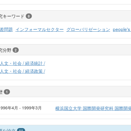
究キーワード
8
差問題
インフォーマルセクター
グローバリゼーション
people's
究分野
2
人文・社会 / 経済統計 /
人文・社会 / 経済政策 /
歴
1
1996年4月 - 1999年3月
横浜国立大学 国際開発研究科 国際開
要な論文
11