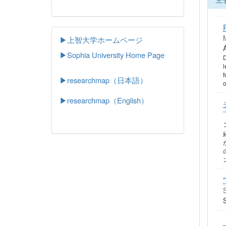
▶上智大学ホームページ
▶
Sophia University Home Page
D
l
f
▶researchmap（日本語）
o
▶researchmap（English）