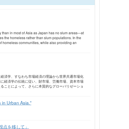
tly than in most of Asia as Japan has no slum areas—at
ses the homeless rather than slum populations. In the
s of homeless communities, while also providing an
、経済学、すなわち市場経済の理論から世界共通市場化
際に経済学の伝統に従い、財市場、労働市場、資本市場
えることによって、さらに本質的なグローバリゼーショ
 in Urban Asia."
視点を移して」