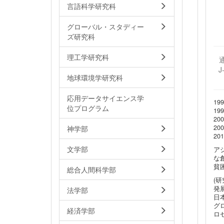
言語科学研究科
グローバル・スタディー
ズ研究科
理工学研究科
J
地球環境学研究科
応用データサイエンス学
1
位プログラム
1
20
2
神学部
2
文学部
ア
な
貧
総合人間科学部
(研
発
法学部
日
グ
経済学部
ロ