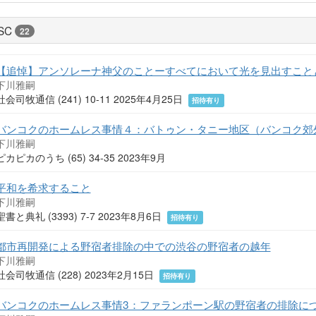
SC
22
【追悼】アンソレーナ神父のことーすべてにおいて光を見出すこと
下川雅嗣
社会司牧通信 (241) 10-11 2025年4月25日
招待有り
バンコクのホームレス事情４：バトゥン・タニー地区（バンコク郊
下川雅嗣
ピカピカのうち (65) 34-35 2023年9月
平和を希求すること
下川雅嗣
聖書と典礼 (3393) 7-7 2023年8月6日
招待有り
都市再開発による野宿者排除の中での渋谷の野宿者の越年
下川雅嗣
社会司牧通信 (228) 2023年2月15日
招待有り
バンコクのホームレス事情3：ファランポーン駅の野宿者の排除に