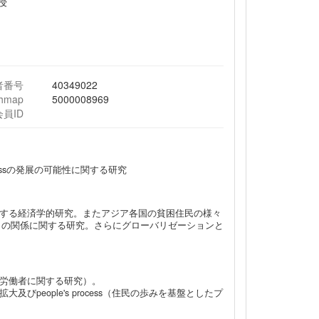
授
者番号
40349022
chmap
5000008969
会員ID
cessの発展の可能性に関する研究
する経済学的研究。またアジア各国の貧困住民の様々
との関係に関する研究。さらにグローバリゼーションと
労働者に関する研究）。
eople's process（住民の歩みを基盤としたプ