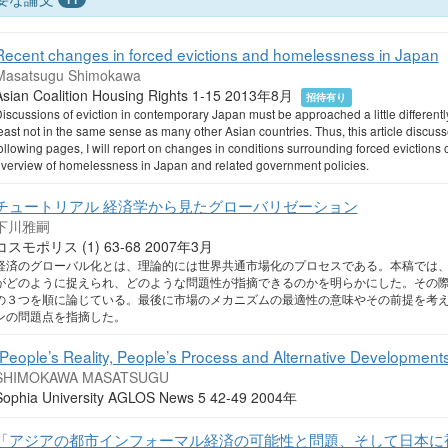
Recent changes in forced evictions and homelessness in Japan
Masatsugu Shimokawa
Asian Coalition Housing Rights 1-15 2013年8月
招待有り
iscussions of eviction in contemporary Japan must be approached a little differen
east not in the same sense as many other Asian countries. Thus, this article discus
ollowing pages, I will report on changes in conditions surrounding forced eviction
verview of homelessness in Japan and related government policies.
チュートリアル 経済学から見たグローバリゼーション
下川雅嗣
コスモポリス (1) 63-68 2007年3月
経済のグローバル化とは、理論的には世界共通市場化のプロセスである。本稿では
がどのように捉えられ、どのような問題性が指摘できるのかを明らかにした。その
の３つを順に論じている。最後に市場のメカニズムの最適性の意味やその前提を考
ンの問題点を指摘した。
"People’s Reality, People’s Process and Alternative Developments
SHIMOKAWA MASATSUGU
Sophia University AGLOS News 5 42-49 2004年
「アジアの都市インフォーマル経済の可能性と問題、そして日本に