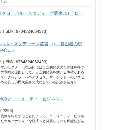
示した。
型グローバル・スタディーズ叢書, 3) 「ロー
ISBN: 9784324084373)
バル・スタディーズ叢書, 1) 「貧困者の現
中心に」
ISBN: 9784324082423)
ーマルセクターは理論的には自立的発展の可能性を持つ
際の乖離の原因として、自立的発展を妨げる障壁がある
セス、クレジットへのアクセス、マーケットへのアクセ
ための貧しい民衆自身の成功している試みを紹介し、
ゆみとコミュニティ・ビジネス」
2293)
実践例を紹介することによって、コミュニティ・ビジネ
したオルタナティブな経済へと発展していく可能性があ