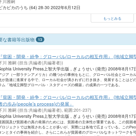
下川雅嗣
ピカピカのうち (64) 28-30 2022年6月12日
もっとみる
要な書籍等出版物
13
『貧困・開発・紛争 : グローバル/ローカルの相互作用』 (地域立脚
下川 雅嗣 (担当:共編者(共編著者))
Sophia University Press上智大学出版 , ぎょうせい (発売) 2008年8月17日 (
アジア（一部ラテンアメリカ）の幾つかの事例をもとに、グローバル社会とローカ
化が急速に進展する中で、ローカル社会が潰されずに行き抜き、発展することはどの
ラム「地域立脚型グローバル・スタディーズの構築」の成果の一つである。
『貧困・開発・紛争 : グローバル/ローカルの相互作用』 (地域立脚
者の歩み(people’s process)の発展」
下川 雅嗣 (担当:共編者(共編著者), 範囲:201-237)
Sophia University Press上智大学出版 , ぎょうせい (発売) 2008年8月17日 (
貧困国及び貧困者の真の発展のためには、貧困者の主体性が重要である。この貧困者の主体的な
プロジェクトでは無視されることが多いが、実際には各地で広まっている。このPeople
タンとタイの事例を紹介し、さらにこれらが貧困者のグローバルなネットワークを