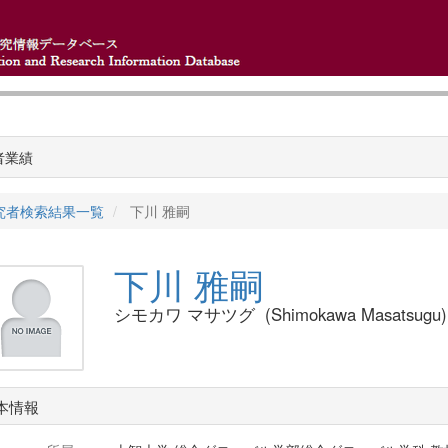
者業績
究者検索結果一覧
下川 雅嗣
下川 雅嗣
シモカワ マサツグ (Shimokawa Masatsugu)
本情報