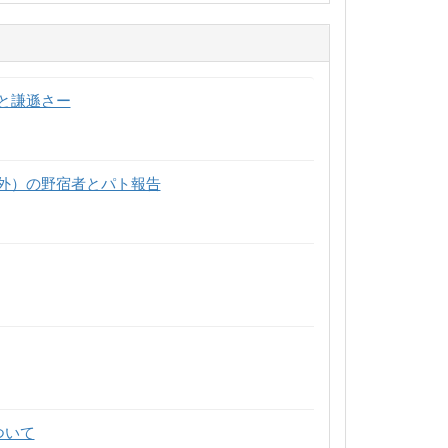
と謙遜さー
外）の野宿者とパト報告
ついて