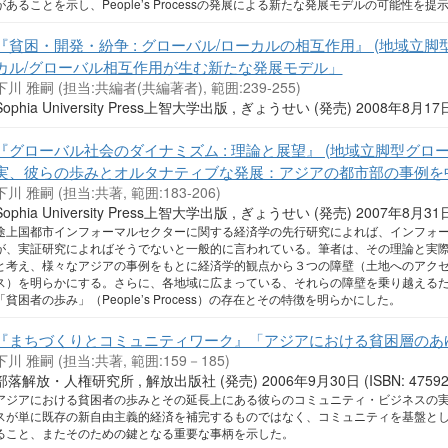
があることを示し、People’s Processの発展による新たな発展モデルの可能性を提
『貧困・開発・紛争 : グローバル/ローカルの相互作用』 (地域立脚
カル/グローバル相互作用が生む新たな発展モデル」
下川 雅嗣 (担当:共編者(共編著者), 範囲:239-255)
Sophia University Press上智大学出版 , ぎょうせい (発売) 2008年8月17日 (
『グローバル社会のダイナミズム : 理論と展望』 (地域立脚型グロー
実、彼らの歩みとオルタナティブな発展：アジアの都市部の事例を
下川 雅嗣 (担当:共著, 範囲:183-206)
Sophia University Press上智大学出版 , ぎょうせい (発売) 2007年8月31日 (
途上国都市インフォーマルセクターに関する経済学の先行研究によれば、インフォ
が、実証研究によればそうでないと一般的に言われている。筆者は、その理論と実
と考え、様々なアジアの事例をもとに経済学的観点から３つの障壁（土地へのアク
ス）を明らかにする。さらに、各地域に広まっている、それらの障壁を乗り越える
「貧困者の歩み」（People’s Process）の存在とその特徴を明らかにした。
『まちづくりとコミュニティワーク』「アジアにおける貧困層のあ
下川 雅嗣 (担当:共著, 範囲:159－185)
部落解放・人権研究所 , 解放出版社 (発売) 2006年9月30日 (ISBN: 475920
アジアにおける貧困者の歩みとその延長上にある彼らのコミュニティ・ビジネスの
スが単に既存の新自由主義的経済を補完するものではなく、コミュニティを基盤と
ること、またそのための鍵となる重要な事柄を示した。