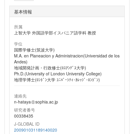
基本情報
所属
上智大学 外国語学部イスパニア語学科 教授
学位
国際学修士(筑波大学)
M.A. en Planeacion y Administracion(Universidad de los
Andes)
地域開発計画・行政修士(ﾛｽｱﾝﾃﾞｽ大学)
Ph.D.(University of London University College)
地理学博士(ﾛﾝﾄﾞﾝ大学 ﾕﾆﾊﾞｰｼﾃｨ･ｶﾚｯｼﾞ･ﾛﾝﾄﾞﾝ)
連絡先
n-hataya
sophia.ac.jp
研究者番号
00338435
J-GLOBAL ID
200901031189140020