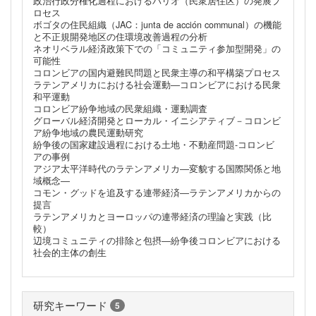
政治行政分権化過程におけるバリオ（民衆居住区）の発展プ
ロセス
ボゴタの住民組織（JAC：junta de acción communal）の機能
と不正規開発地区の住環境改善過程の分析
ネオリベラル経済政策下での「コミュニティ参加型開発」の
可能性
コロンビアの国内避難民問題と民衆主導の和平構築プロセス
ラテンアメリカにおける社会運動―コロンビアにおける民衆
和平運動
コロンビア紛争地域の民衆組織・運動調査
グローバル経済開発とローカル・イニシアティブ－コロンビ
ア紛争地域の農民運動研究
紛争後の国家建設過程における土地・不動産問題-コロンビ
アの事例
アジア太平洋時代のラテンアメリカ―変貌する国際関係と地
域概念―
コモン・グッドを追及する連帯経済―ラテンアメリカからの
提言
ラテンアメリカとヨーロッパの連帯経済の理論と実践（比
較）
辺境コミュニティの排除と包摂―紛争後コロンビアにおける
社会的主体の創生
研究キーワード
5