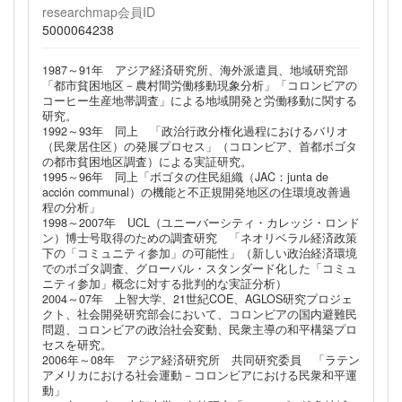
researchmap会員ID
5000064238
1987～91年 アジア経済研究所、海外派遣員、地域研究部
「都市貧困地区－農村間労働移動現象分析」「コロンビアの
コーヒー生産地帯調査」による地域開発と労働移動に関する
研究。
1992～93年 同上 「政治行政分権化過程におけるバリオ
（民衆居住区）の発展プロセス」（コロンビア、首都ボゴタ
の都市貧困地区調査）による実証研究。
1995～96年 同上「ボゴタの住民組織（JAC：junta de
acción communal）の機能と不正規開発地区の住環境改善過
程の分析」
1998～2007年 UCL（ユニーバーシティ・カレッジ・ロンド
ン）博士号取得のための調査研究 「ネオリベラル経済政策
下の「コミュニティ参加」の可能性」（新しい政治経済環境
でのボゴタ調査、グローバル・スタンダード化した「コミュ
ニティ参加」概念に対する批判的な実証分析）
2004～07年 上智大学、21世紀COE、AGLOS研究プロジェ
クト、社会開発研究部会において、コロンビアの国内避難民
問題、コロンビアの政治社会変動、民衆主導の和平構築プロ
セスを研究。
2006年～08年 アジア経済研究所 共同研究委員 「ラテン
アメリカにおける社会運動－コロンビアにおける民衆和平運
動」