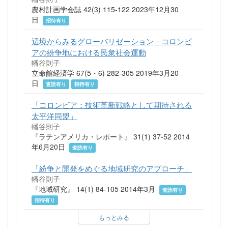
農村計画学会誌 42(3) 115-122 2023年12月30
日
招待有り
辺境からみるグローバリゼーション―コロンビ
アの紛争地における民衆社会運動
幡谷則子
立命館経済学 67(5・6) 282-305 2019年3月20
日
査読有り
招待有り
「コロンビア：技術革新戦略として期待される
太平洋同盟」
幡谷則子
『ラテンアメリカ・レポート』 31(1) 37-52 2014
年6月20日
査読有り
「紛争と開発をめぐる地域研究のアプローチ」
幡谷則子
『地域研究』 14(1) 84-105 2014年3月
査読有り
招待有り
もっとみる