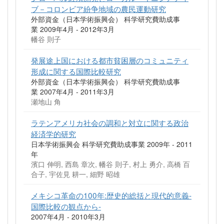
ブ－コロンビア紛争地域の農民運動研究
外部資金（日本学術振興会） 科学研究費助成事
業 2009年4月 - 2012年3月
幡谷 則子
発展途上国における都市貧困層のコミュニティ
形成に関する国際比較研究
外部資金（日本学術振興会） 科学研究費助成事
業 2007年4月 - 2011年3月
瀬地山 角
ラテンアメリカ社会の調和と対立に関する政治
経済学的研究
日本学術振興会 科学研究費助成事業 2009年 - 2011
年
濱口 伸明, 西島 章次, 幡谷 則子, 村上 勇介, 高橋 百
合子, 宇佐見 耕一, 細野 昭雄
メキシコ革命の100年:歴史的総括と現代的意義-
国際比較の観点から-
2007年4月 - 2010年3月