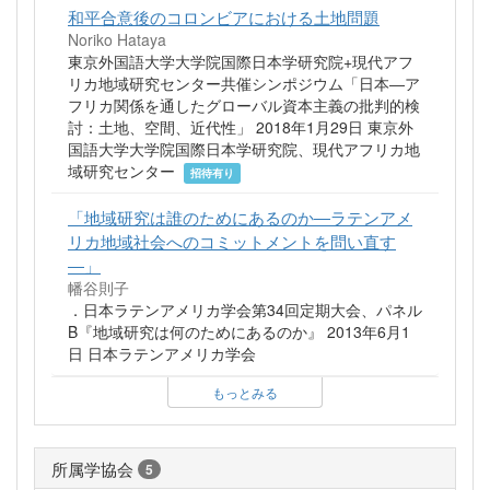
和平合意後のコロンビアにおける土地問題
Noriko Hataya
東京外国語大学大学院国際日本学研究院+現代アフ
リカ地域研究センター共催シンポジウム「日本―ア
フリカ関係を通したグローバル資本主義の批判的検
討：土地、空間、近代性」 2018年1月29日 東京外
国語大学大学院国際日本学研究院、現代アフリカ地
域研究センター
招待有り
「地域研究は誰のためにあるのか―ラテンアメ
リカ地域社会へのコミットメントを問い直す
―」
幡谷則子
．日本ラテンアメリカ学会第34回定期大会、パネル
B『地域研究は何のためにあるのか』 2013年6月1
日 日本ラテンアメリカ学会
もっとみる
所属学協会
5