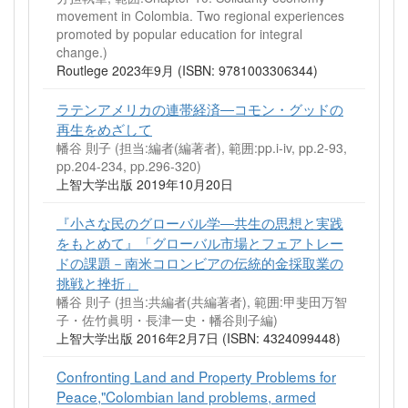
movement in Colombia. Two regional experiences
promoted by popular education for integral
change.)
Routlege 2023年9月 (ISBN: 9781003306344)
ラテンアメリカの連帯経済―コモン・グッドの
再生をめざして
幡谷 則子 (担当:編者(編著者), 範囲:pp.i-iv, pp.2-93,
pp.204-234, pp.296-320)
上智大学出版 2019年10月20日
『小さな民のグローバル学―共生の思想と実践
をもとめて』「グローバル市場とフェアトレー
ドの課題－南米コロンビアの伝統的金採取業の
挑戦と挫折」
幡谷 則子 (担当:共編者(共編著者), 範囲:甲斐田万智
子・佐竹眞明・長津一史・幡谷則子編)
上智大学出版 2016年2月7日 (ISBN: 4324099448)
Confronting Land and Property Problems for
Peace,"Colombian land problems, armed