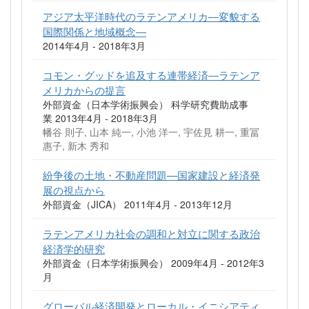
アジア太平洋時代のラテンアメリカ―変貌する
国際関係と地域概念―
2014年4月 - 2018年3月
コモン・グッドを追及する連帯経済―ラテンア
メリカからの提言
外部資金（日本学術振興会） 科学研究費助成事
業 2013年4月 - 2018年3月
幡谷 則子, 山本 純一, 小池 洋一, 宇佐見 耕一, 重冨
惠子, 新木 秀和
紛争後の土地・不動産問題—国家建設と経済発
展の視点から
外部資金（JICA） 2011年4月 - 2013年12月
ラテンアメリカ社会の調和と対立に関する政治
経済学的研究
外部資金（日本学術振興会） 2009年4月 - 2012年3
月
グローバル経済開発とローカル・イニシアティ