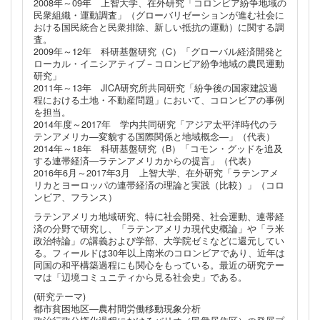
2008年～09年 上智大学、在外研究「コロンビア紛争地域の
民衆組織・運動調査」（グローバリゼーションが進む社会に
おける国民統合と民衆排除、新しい抵抗の運動）に関する調
査。
2009年～12年 科研基盤研究（C）「グローバル経済開発と
ローカル・イニシアティブ－コロンビア紛争地域の農民運動
研究」
2011年～13年 JICA研究所共同研究「紛争後の国家建設過
程における土地・不動産問題」において、コロンビアの事例
を担当。
2014年度～2017年 学内共同研究「アジア太平洋時代のラ
テンアメリカ―変貌する国際関係と地域概念―」（代表）
2014年～18年 科研基盤研究（B）「コモン・グッドを追及
する連帯経済―ラテンアメリカからの提言」（代表）
2016年6月～2017年3月 上智大学、在外研究「ラテンアメ
リカとヨーロッパの連帯経済の理論と実践（比較）」（コロ
ンビア、フランス）
ラテンアメリカ地域研究、特に社会開発、社会運動、連帯経
済の分野で研究し、「ラテンアメリカ現代史概論」や「ラ米
政治特論」の講義および学部、大学院ゼミなどに還元してい
る。フィールドは30年以上南米のコロンビアであり、近年は
同国の和平構築過程にも関心をもっている。最近の研究テー
マは「辺境コミュニティから見る社会史」である。
(研究テーマ)
都市貧困地区―農村間労働移動現象分析