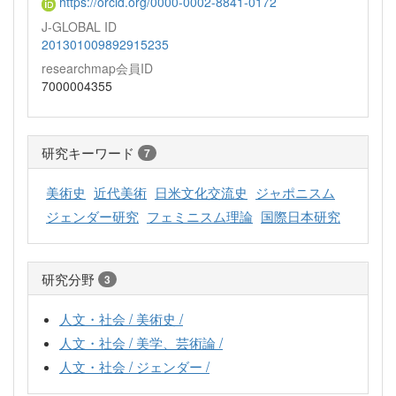
https://orcid.org/0000-0002-8841-0172
J-GLOBAL ID
201301009892915235
researchmap会員ID
7000004355
研究キーワード
7
美術史
近代美術
日米文化交流史
ジャポニスム
ジェンダー研究
フェミニスム理論
国際日本研究
研究分野
3
人文・社会 / 美術史 /
人文・社会 / 美学、芸術論 /
人文・社会 / ジェンダー /