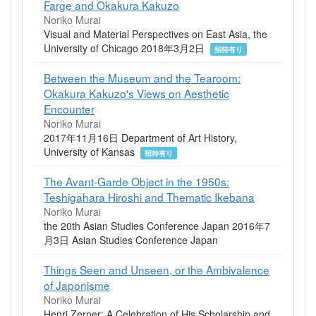
Farge and Okakura Kakuzo
Noriko Murai
Visual and Material Perspectives on East Asia, the
University of Chicago 2018年3月2日
招待有り
Between the Museum and the Tearoom:
Okakura Kakuzo's Views on Aesthetic
Encounter
Noriko Murai
2017年11月16日 Department of Art History,
University of Kansas
招待有り
The Avant-Garde Object in the 1950s:
Teshigahara Hiroshi and Thematic Ikebana
Noriko Murai
the 20th Asian Studies Conference Japan 2016年7
月3日 Asian Studies Conference Japan
Things Seen and Unseen, or the Ambivalence
of Japonisme
Noriko Murai
Henri Zerner: A Celebration of His Scholarship and