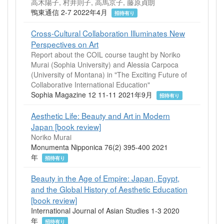
高木陽子, 村井則子, 高馬京子, 藤原貞朗
鴨東通信 2-7 2022年4月
招待有り
Cross-Cultural Collaboration Illuminates New
Perspectives on Art
Report about the COIL course taught by Noriko
Murai (Sophia University) and Alessia Carpoca
(University of Montana) in "The Exciting Future of
Collaborative International Education"
Sophia Magazine 12 11-11 2021年9月
招待有り
Aesthetic Life: Beauty and Art in Modern
Japan [book review]
Noriko Murai
Monumenta Nipponica 76(2) 395-400 2021
年
招待有り
Beauty in the Age of Empire: Japan, Egypt,
and the Global History of Aesthetic Education
[book review]
International Journal of Asian Studies 1-3 2020
年
招待有り