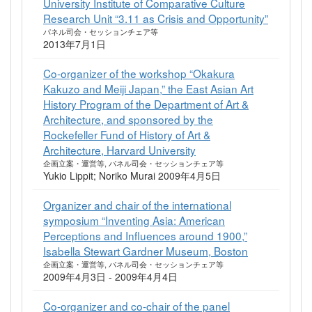
University Institute of Comparative Culture
Research Unit “3.11 as Crisis and Opportunity”
パネル司会・セッションチェア等
2013年7月1日
Co-organizer of the workshop “Okakura
Kakuzo and Meiji Japan,” the East Asian Art
History Program of the Department of Art &
Architecture, and sponsored by the
Rockefeller Fund of History of Art &
Architecture, Harvard University
企画立案・運営等, パネル司会・セッションチェア等
Yukio Lippit; Noriko Murai 2009年4月5日
Organizer and chair of the international
symposium “Inventing Asia: American
Perceptions and Influences around 1900,”
Isabella Stewart Gardner Museum, Boston
企画立案・運営等, パネル司会・セッションチェア等
2009年4月3日 - 2009年4月4日
Co-organizer and co-chair of the panel