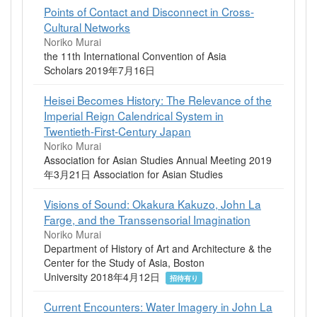
Points of Contact and Disconnect in Cross-
Cultural Networks
Noriko Murai
the 11th International Convention of Asia
Scholars 2019年7月16日
Heisei Becomes History: The Relevance of the
Imperial Reign Calendrical System in
Twentieth-First-Century Japan
Noriko Murai
Association for Asian Studies Annual Meeting 2019
年3月21日 Association for Asian Studies
Visions of Sound: Okakura Kakuzo, John La
Farge, and the Transsensorial Imagination
Noriko Murai
Department of History of Art and Architecture & the
Center for the Study of Asia, Boston
University 2018年4月12日
招待有り
Current Encounters: Water Imagery in John La