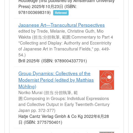
Routledge (first published by Amsterdam University
Press) 2025年10月23日 (ISBN:
9781003698319)
Refereed
Japanese Art—Transcultural Perspectives
edited by Trede, Melanie, Christine Guth, Mio
Wakita (担当:分担執筆, 範囲:Commentary to Part 4
"Collecting and Display: Authority and Eccentricity
of Japanese Art in Transcultural Fields," pp. 449-
54.)
Brill 2025年 (ISBN: 9789004337701)
Group Dynamics: Collectives of the
Modernist Period (edited by Matthias
Mühling)
Noriko Murai (担当:分担執筆, 範
囲:Composing in Groups: Individual Expressions
and Collective Output in Early Twentieth-Century
Japan pp. 372-377)
Hatje Cantz Verlag Gmbh & Co Kg 2022年6月28
日 (ISBN: 3775750401)