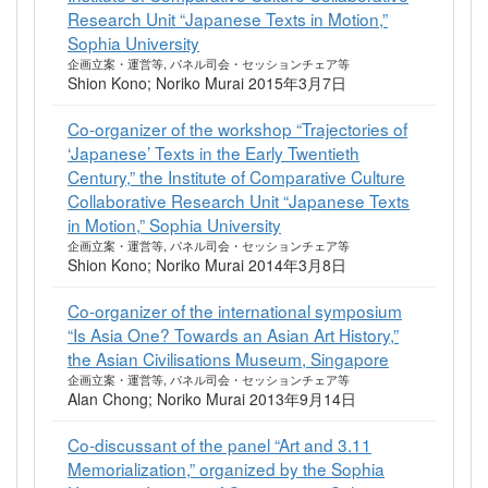
Research Unit “Japanese Texts in Motion,”
Sophia University
企画立案・運営等, パネル司会・セッションチェア等
Shion Kono; Noriko Murai 2015年3月7日
Co-organizer of the workshop “Trajectories of
‘Japanese’ Texts in the Early Twentieth
Century,” the Institute of Comparative Culture
Collaborative Research Unit “Japanese Texts
in Motion,” Sophia University
企画立案・運営等, パネル司会・セッションチェア等
Shion Kono; Noriko Murai 2014年3月8日
Co-organizer of the international symposium
“Is Asia One? Towards an Asian Art History,”
the Asian Civilisations Museum, Singapore
企画立案・運営等, パネル司会・セッションチェア等
Alan Chong; Noriko Murai 2013年9月14日
Co-discussant of the panel “Art and 3.11
Memorialization,” organized by the Sophia