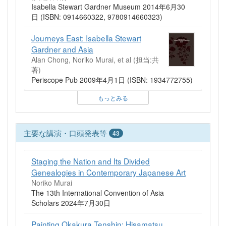
Isabella Stewart Gardner Museum 2014年6月30
日 (ISBN: 0914660322, 9780914660323)
Journeys East: Isabella Stewart
Gardner and Asia
Alan Chong, Noriko Murai, et al (担当:共
著)
Periscope Pub 2009年4月1日 (ISBN: 1934772755)
もっとみる
主要な講演・口頭発表等
43
Staging the Nation and Its Divided
Genealogies in Contemporary Japanese Art
Noriko Murai
The 13th International Convention of Asia
Scholars 2024年7月30日
Painting Okakura Tenshin: Hisamatsu