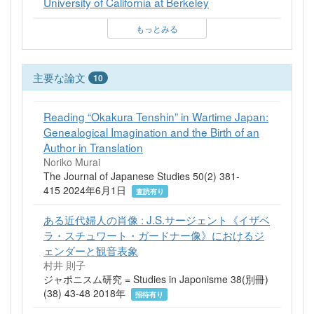
University of California at Berkeley
もっとみる
主要な論文
10
Reading “Okakura Tenshin” in Wartime Japan:
Genealogical Imagination and the Birth of an
Author in Translation
Noriko Murai
The Journal of Japanese Studies 50(2) 381-
415 2024年6月1日
査読有り
ある近代婦人の肖像 : J.S.サージェント《イザベ
ラ・スチュワート・ガードナー像》におけるジ
ェンダーと観音表象
村井 則子
ジャポニスム研究 = Studies in Japonisme 38(別冊)
(38) 43-48 2018年
招待有り