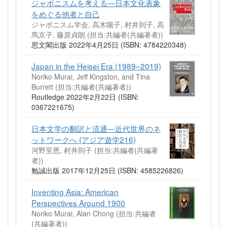
ジャポニスムを考える―日本文化表象
をめぐる他者と自己
ジャポニスム学会, 高木陽子, 村井則子, 高
馬京子, 藤原貞朗 (担当:共編者(共編著者))
思文閣出版 2022年4月25日 (ISBN: 4784220348)
Japan in the Heisei Era (1989–2019)
Noriko Murai, Jeff Kingston, and Tina
Burrett (担当:共編者(共編著者))
Routledge 2022年2月22日 (ISBN:
0367221675)
日本文学の翻訳と流通―近代世界のネ
ットワークへ (アジア遊学216)
河野至恩, 村井則子 (担当:共編者(共編著
者))
勉誠出版 2017年12月25日 (ISBN: 4585226826)
Inventing Asia: American
Perspectives Around 1900
Noriko Murai, Alan Chong (担当:共編者
(共編著者))