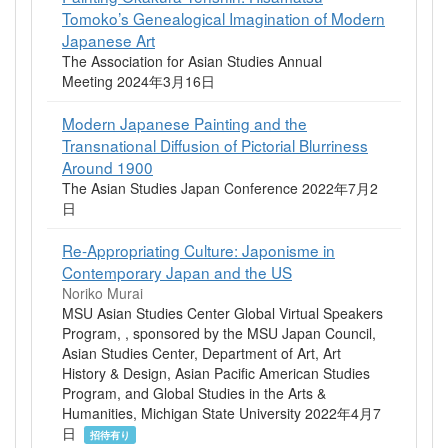
Tomoko’s Genealogical Imagination of Modern
Japanese Art
The Association for Asian Studies Annual
Meeting 2024年3月16日
Modern Japanese Painting and the
Transnational Diffusion of Pictorial Blurriness
Around 1900
The Asian Studies Japan Conference 2022年7月2
日
Re-Appropriating Culture: Japonisme in
Contemporary Japan and the US
Noriko Murai
MSU Asian Studies Center Global Virtual Speakers
Program, , sponsored by the MSU Japan Council,
Asian Studies Center, Department of Art, Art
History & Design, Asian Pacific American Studies
Program, and Global Studies in the Arts &
Humanities, Michigan State University 2022年4月7
日
招待有り