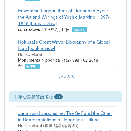
Edwardian London through Japanese Eyes:
the Art and Writings of Yoshio Markino, 1897-
1915 [book review]
can.reviews 2016年7月14日
招待有り
Hokusai's Great Wave: Biography of a Global
Icon [book review]
Noriko Murai
Monumenta Nipponica 71(2) 398-402 2016
年
招待有り
もっとみる
主要な書籍等出版物
27
Japan and Japonisme: The Self and the Other
in Representations of Japanese Culture
Noriko Murai (担当:編者(編著者))