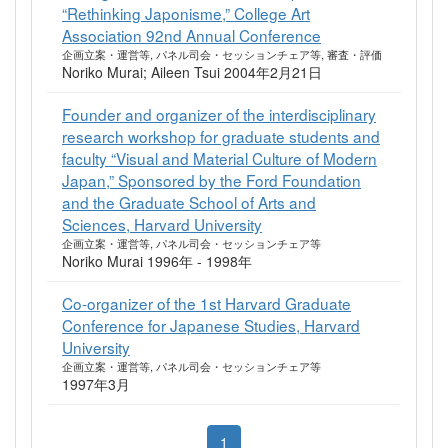
“Rethinking Japonisme,” College Art
Association 92nd Annual Conference
企画立案・運営等, パネル司会・セッションチェア等, 審査・評価
Noriko Murai; Aileen Tsui 2004年2月21日
Founder and organizer of the interdisciplinary
research workshop for graduate students and
faculty “Visual and Material Culture of Modern
Japan,” Sponsored by the Ford Foundation
and the Graduate School of Arts and
Sciences, Harvard University
企画立案・運営等, パネル司会・セッションチェア等
Noriko Murai 1996年 - 1998年
Co-organizer of the 1st Harvard Graduate
Conference for Japanese Studies, Harvard
University
企画立案・運営等, パネル司会・セッションチェア等
1997年3月
1