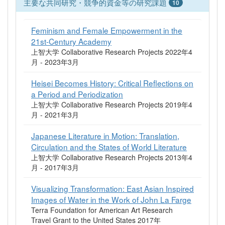
主要な共同研究・競争的資金等の研究課題
10
Feminism and Female Empowerment in the
21st-Century Academy
上智大学 Collaborative Research Projects 2022年4
月 - 2023年3月
Heisei Becomes History: Critical Reflections on
a Period and Periodization
上智大学 Collaborative Research Projects 2019年4
月 - 2021年3月
Japanese Literature in Motion: Translation,
Circulation and the States of World Literature
上智大学 Collaborative Research Projects 2013年4
月 - 2017年3月
Visualizing Transformation: East Asian Inspired
Images of Water in the Work of John La Farge
Terra Foundation for American Art Research
Travel Grant to the United States 2017年