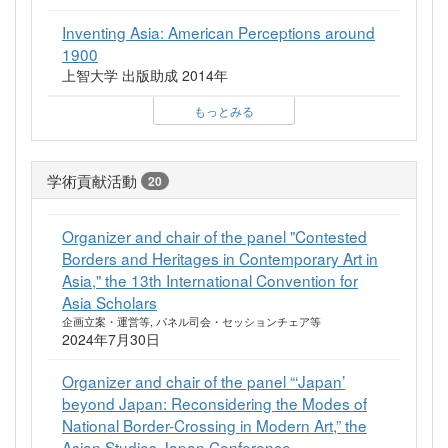
Inventing Asia: American Perceptions around
1900
上智大学 出版助成 2014年
もっとみる
学術貢献活動
20
Organizer and chair of the panel "Contested
Borders and Heritages in Contemporary Art in
Asia," the 13th International Convention for
Asia Scholars
企画立案・運営等, パネル司会・セッションチェア等
2024年7月30日
Organizer and chair of the panel “‘Japan’
beyond Japan: Reconsidering the Modes of
National Border-Crossing in Modern Art,” the
Asian Studies Japan Conference