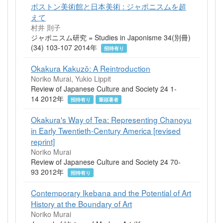
ボストン美術館と日本美術 : ジャポニスムを超
えて
村井 則子
ジャポニスム研究 = Studies in Japonisme 34(別冊)
(34) 103-107 2014年
招待有り
Okakura Kakuzō: A Reintroduction
Noriko Murai, Yukio Lippit
Review of Japanese Culture and Society 24 1-
14 2012年
招待有り
筆頭著者
Okakura's Way of Tea: Representing Chanoyu
in Early Twentieth-Century America [revised
reprint]
Noriko Murai
Review of Japanese Culture and Society 24 70-
93 2012年
招待有り
Contemporary Ikebana and the Potential of Art
History at the Boundary of Art
Noriko Murai