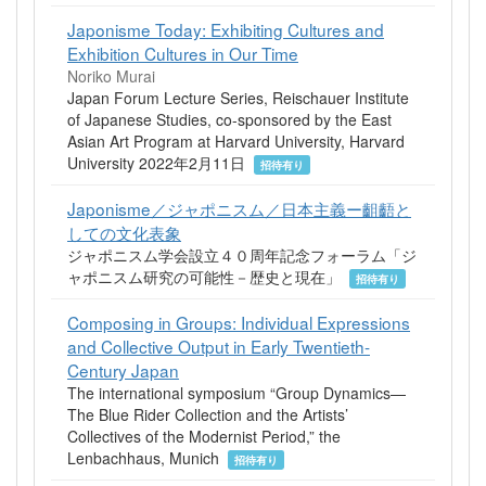
Japonisme Today: Exhibiting Cultures and
Exhibition Cultures in Our Time
Noriko Murai
Japan Forum Lecture Series, Reischauer Institute
of Japanese Studies, co-sponsored by the East
Asian Art Program at Harvard University, Harvard
University 2022年2月11日
招待有り
Japonisme／ジャポニスム／日本主義ー齟齬と
しての文化表象
ジャポニスム学会設立４０周年記念フォーラム「ジ
ャポニスム研究の可能性－歴史と現在」
招待有り
Composing in Groups: Individual Expressions
and Collective Output in Early Twentieth-
Century Japan
The international symposium “Group Dynamics—
The Blue Rider Collection and the Artists’
Collectives of the Modernist Period,” the
Lenbachhaus, Munich
招待有り