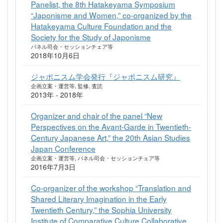
Panelist, the 8th Hatakeyama Symposium
“Japonisme and Women,” co-organized by the
Hatakeyama Culture Foundation and the
Society for the Study of Japonisme
パネル司会・セッションチェア等
2018年10月6日
ジャポニスム学会発行『ジャポニスム研究』
企画立案・運営等, 監修, 査読
2013年 - 2018年
Organizer and chair of the panel “New
Perspectives on the Avant-Garde in Twentieth-
Century Japanese Art,” the 20th Asian Studies
Japan Conference
企画立案・運営等, パネル司会・セッションチェア等
2016年7月3日
Co-organizer of the workshop “Translation and
Shared Literary Imagination in the Early
Twentieth Century,” the Sophia University
Institute of Comparative Culture Collaborative