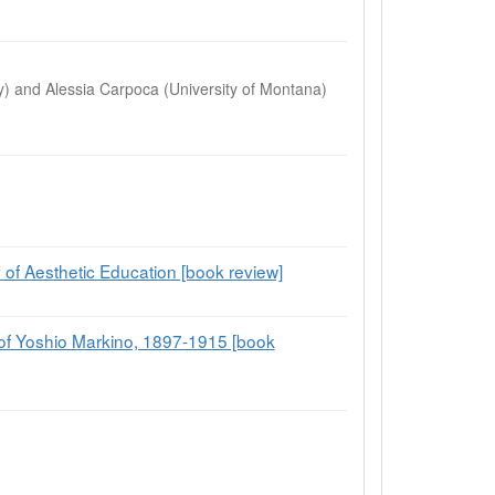
y) and Alessia Carpoca (University of Montana)
 of Aesthetic Education [book review]
of Yoshio Markino, 1897-1915 [book