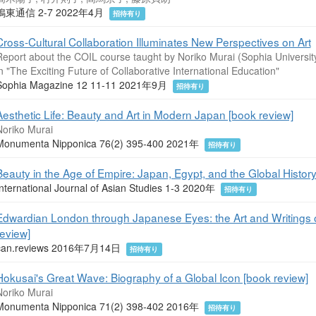
鴨東通信 2-7 2022年4月
招待有り
Cross-Cultural Collaboration Illuminates New Perspectives on Art
Report about the COIL course taught by Noriko Murai (Sophia Universit
n "The Exciting Future of Collaborative International Education"
Sophia Magazine 12 11-11 2021年9月
招待有り
Aesthetic Life: Beauty and Art in Modern Japan [book review]
Noriko Murai
Monumenta Nipponica 76(2) 395-400 2021年
招待有り
Beauty in the Age of Empire: Japan, Egypt, and the Global History
International Journal of Asian Studies 1-3 2020年
招待有り
Edwardian London through Japanese Eyes: the Art and Writings 
review]
can.reviews 2016年7月14日
招待有り
Hokusai's Great Wave: Biography of a Global Icon [book review]
Noriko Murai
Monumenta Nipponica 71(2) 398-402 2016年
招待有り