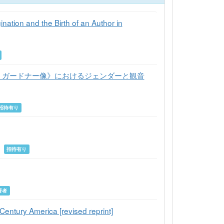
ation and the Birth of an Author in
ト・ガードナー像》におけるジェンダーと観音
招待有り
年
招待有り
著者
entury America [revised reprint]