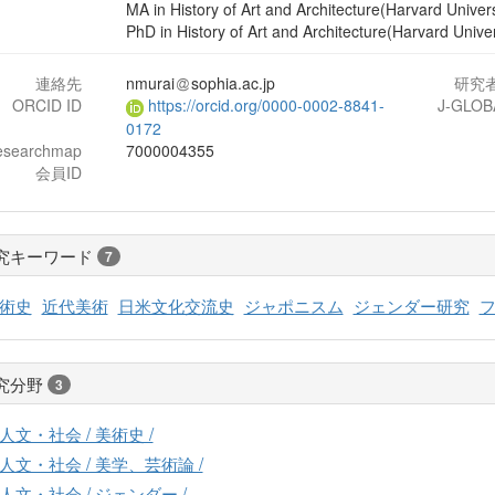
MA in History of Art and Architecture(Harvard Univers
PhD in History of Art and Architecture(Harvard Univer
連絡先
nmurai
sophia.ac.jp
研究
ORCID ID
https://orcid.org/0000-0002-8841-
J-GLOB
0172
esearchmap
7000004355
会員ID
究キーワード
7
術史
近代美術
日米文化交流史
ジャポニスム
ジェンダー研究
究分野
3
人文・社会 / 美術史 /
人文・社会 / 美学、芸術論 /
人文・社会 / ジェンダー /