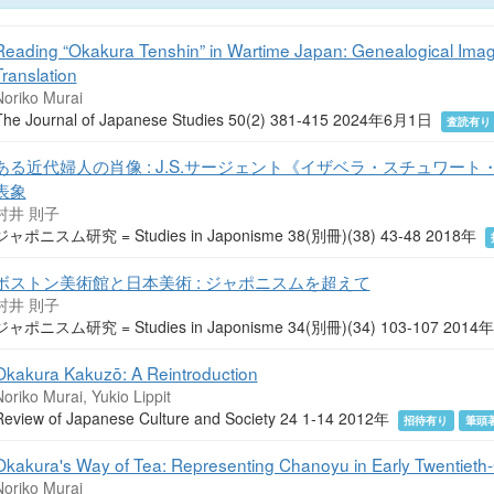
Reading “Okakura Tenshin” in Wartime Japan: Genealogical Imagin
Translation
Noriko Murai
The Journal of Japanese Studies 50(2) 381-415 2024年6月1日
査読有り
ある近代婦人の肖像 : J.S.サージェント《イザベラ・スチュワー
表象
村井 則子
ジャポニスム研究 = Studies in Japonisme 38(別冊)(38) 43-48 2018年
ボストン美術館と日本美術 : ジャポニスムを超えて
村井 則子
ジャポニスム研究 = Studies in Japonisme 34(別冊)(34) 103-107 2014
Okakura Kakuzō: A Reintroduction
oriko Murai, Yukio Lippit
Review of Japanese Culture and Society 24 1-14 2012年
招待有り
筆頭
Okakura's Way of Tea: Representing Chanoyu in Early Twentieth-C
Noriko Murai