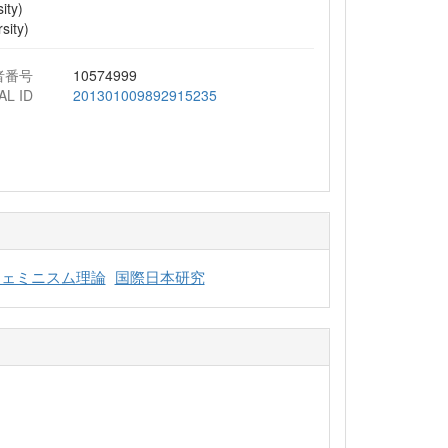
ity)
sity)
者番号
10574999
AL ID
201301009892915235
フェミニスム理論
国際日本研究