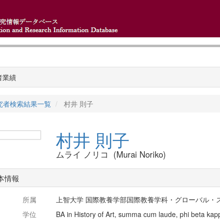
者業績
究者検索結果一覧
村井 則子
村井 則子
ムライ ノリコ (Murai Noriko)
本情報
所属
上智大学 国際教養学部国際教養学科・グローバル・
学位
BA in History of Art, summa cum laude, phi beta kapp