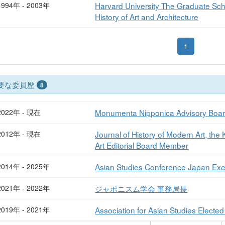
1994年 - 2003年
Harvard University The Graduate Sch
History of Art and Architecture
1
要な委員歴
8
2022年 - 現在
Monumenta Nipponica Advisory Boa
2012年 - 現在
Journal of History of Modern Art, the
Art Editorial Board Member
2014年 - 2025年
Asian Studies Conference Japan Ex
2021年 - 2022年
ジャポニスム学会 事務局長
2019年 - 2021年
Association for Asian Studies Elect