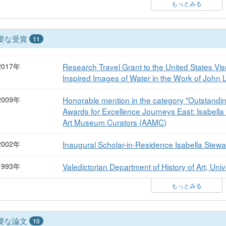
もっとみる
要な受賞
11
2017年
Research Travel Grant to the United States Vis
Inspired Images of Water in the Work of John 
2009年
Honorable mention in the category "Outstandin
Awards for Excellence Journeys East: Isabella
Art Museum Curators (AAMC)
2002年
Inaugural Scholar-in-Residence Isabella Ste
1993年
Valedictorian Department of History of Art, Unive
もっとみる
要な論文
10