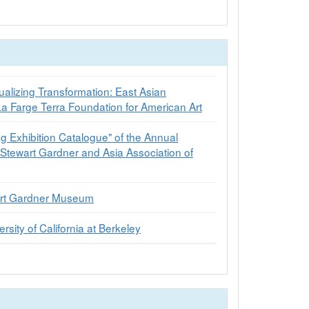
ualizing Transformation: East Asian
La Farge Terra Foundation for American Art
g Exhibition Catalogue" of the Annual
 Stewart Gardner and Asia Association of
wart Gardner Museum
rsity of California at Berkeley