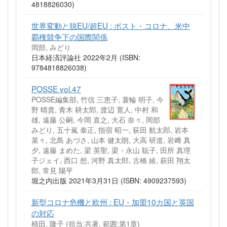
4818826030)
世界変動と脱EU/超EU : ポスト・コロナ、米中
覇権競争下の国際関係
岡部, みどり
日本経済評論社 2022年2月 (ISBN:
9784818826038)
POSSE vol.47
POSSE編集部, 竹信 三恵子, 蓑輪 明子, 今
野 晴貴, 青木 耕太郎, 渡辺 寛人, 中村 和
雄, 遠藤 公嗣, 今岡 直之, 大石 奈々, 岡部
みどり, 五十嵐 泰正, 指宿 昭一, 荻田 航太郎, 岩本
菜々, 北島 あづさ, 山本 健太朗, 大高 研道, 岩﨑 真
夕, 遠藤 まめた, 梁 英聖, 梁・永山 聡子, 田所 真理
子ジェイ, 西口 想, 河野 真太郎, 古橋 綾, 萩田 翔太
郎, 常見 陽平
堀之内出版 2021年3月31日 (ISBN: 4909237593)
新型コロナ危機と欧州 : EU・加盟10カ国と英国
の対応
植田, 隆子 (担当:共著, 範囲:第1章)