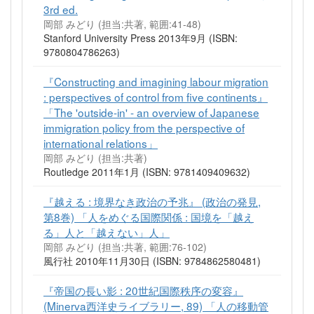
3rd ed.
岡部 みどり (担当:共著, 範囲:41-48)
Stanford University Press 2013年9月 (ISBN:
9780804786263)
『Constructing and imagining labour migration
: perspectives of control from five continents』
「The 'outside-in' - an overview of Japanese
immigration policy from the perspective of
international relations」
岡部 みどり (担当:共著)
Routledge 2011年1月 (ISBN: 9781409409632)
『越える : 境界なき政治の予兆』 (政治の発見,
第8巻) 「人をめぐる国際関係 : 国境を「越え
る」人と「越えない」人」
岡部 みどり (担当:共著, 範囲:76-102)
風行社 2010年11月30日 (ISBN: 9784862580481)
『帝国の長い影 : 20世紀国際秩序の変容』
(Minerva西洋史ライブラリー, 89) 「人の移動管