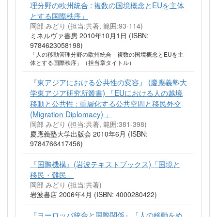
理分野の欧州統合 : 複数の国境概念とEUを主体
とする国際秩序」
岡部 みどり (担当:共著, 範囲:93-114)
ミネルヴァ書房 2010年10月1日 (ISBN:
9784623058198)
「人の移動管理分野の欧州統合―複数の国境概念とEUを主
体とする国際秩序」（担当章タイトル）
『東アジアにおける公共性の変容』 (慶應義塾大
学東アジア研究所叢書) 「EUにおける人の越境
移動と公共性 : 重層化する公共空間と移民外交
(Migration Diplomacy) 」
岡部 みどり (担当:共著, 範囲:381-398)
慶應義塾大学出版会 2010年6月 (ISBN:
9784766417456)
『国際機構』(岩波テキストブックス)「国境と
移民・難民」
岡部 みどり (担当:共著)
岩波書店 2006年4月 (ISBN: 4000280422)
『ヨーロッパ統合と国際関係』「人の移動をめ