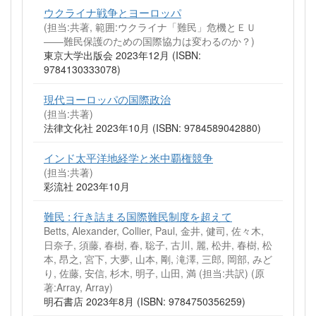
ウクライナ戦争とヨーロッパ
(担当:共著, 範囲:ウクライナ「難民」危機とＥＵ
――難民保護のための国際協力は変わるのか？)
東京大学出版会 2023年12月 (ISBN:
9784130333078)
現代ヨーロッパの国際政治
(担当:共著)
法律文化社 2023年10月 (ISBN: 9784589042880)
インド太平洋地経学と米中覇権競争
(担当:共著)
彩流社 2023年10月
難民 : 行き詰まる国際難民制度を超えて
Betts, Alexander, Collier, Paul, 金井, 健司, 佐々木,
日奈子, 須藤, 春樹, 春, 聡子, 古川, 麗, 松井, 春樹, 松
本, 昂之, 宮下, 大夢, 山本, 剛, 滝澤, 三郎, 岡部, みど
り, 佐藤, 安信, 杉木, 明子, 山田, 満 (担当:共訳)
(原
著:Array, Array)
明石書店 2023年8月 (ISBN: 9784750356259)