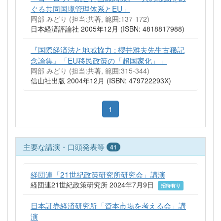
ぐる共同国境管理体系とEU」
岡部 みどり (担当:共著, 範囲:137-172)
日本経済評論社 2005年12月 (ISBN: 4818817988)
『国際経済法と地域協力 : 櫻井雅夫先生古稀記
念論集』「EU移民政策の「超国家化」」
岡部 みどり (担当:共著, 範囲:315-344)
信山社出版 2004年12月 (ISBN: 479722293X)
1
主要な講演・口頭発表等
41
経団連「21世紀政策研究所研究会」講演
経団連21世紀政策研究所 2024年7月9日
招待有り
日本証券経済研究所「資本市場を考える会」講
演