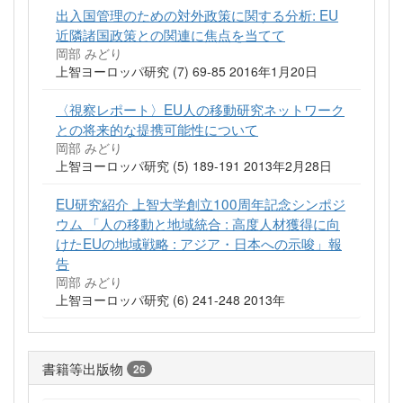
出入国管理のための対外政策に関する分析: EU
近隣諸国政策との関連に焦点を当てて
岡部 みどり
上智ヨーロッパ研究 (7) 69-85 2016年1月20日
〈視察レポート〉EU人の移動研究ネットワーク
との将来的な提携可能性について
岡部 みどり
上智ヨーロッパ研究 (5) 189-191 2013年2月28日
EU研究紹介 上智大学創立100周年記念シンポジ
ウム 「人の移動と地域統合 : 高度人材獲得に向
けたEUの地域戦略 : アジア・日本への示唆」報
告
岡部 みどり
上智ヨーロッパ研究 (6) 241-248 2013年
書籍等出版物
26