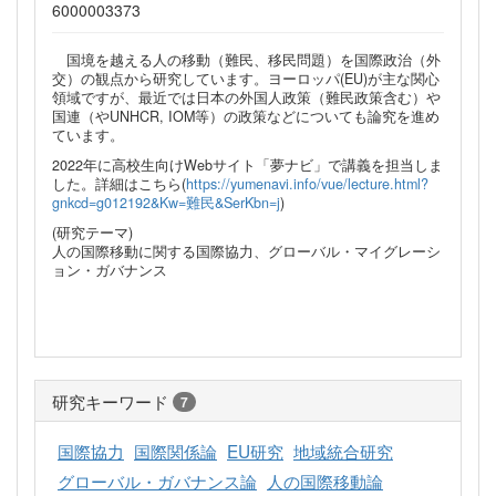
6000003373
国境を越える人の移動（難民、移民問題）を国際政治（外
交）の観点から研究しています。ヨーロッパ(EU)が主な関心
領域ですが、最近では日本の外国人政策（難民政策含む）や
国連（やUNHCR, IOM等）の政策などについても論究を進め
ています。
2022年に高校生向けWebサイト「夢ナビ」で講義を担当しま
した。詳細はこちら(
https://yumenavi.info/vue/lecture.html?
gnkcd=g012192&Kw=難民&SerKbn=j
)
(研究テーマ)
人の国際移動に関する国際協力、グローバル・マイグレーシ
ョン・ガバナンス
研究キーワード
7
国際協力
国際関係論
EU研究
地域統合研究
グローバル・ガバナンス論
人の国際移動論