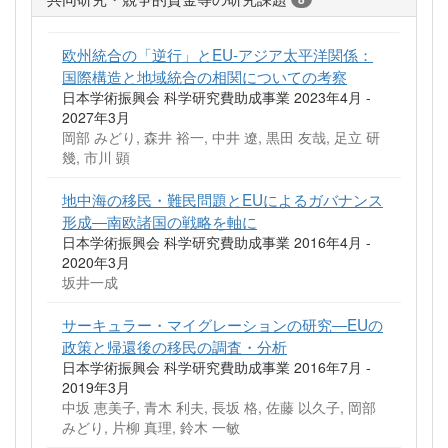
欧州統合の「逆行」とEU-アジア太平洋関係：
国際構造と地域統合の相関についての考察
日本学術振興会 科学研究費助成事業 2023年4月 -
2027年3月
岡部 みどり, 森井 裕一, 中井 遼, 黒田 友哉, 足立 研
幾, 市川 顕
地中海の移民・難民問題とEUによるガバナンス
形成―南欧諸国の戦略を軸に
日本学術振興会 科学研究費助成事業 2016年4月 -
2020年3月
坂井一成
サーキュラー・マイグレーションの研究―EUの
政策と帰還後の移民の調査・分析
日本学術振興会 科学研究費助成事業 2016年7月 -
2019年3月
中坂 恵美子, 青木 利夫, 長坂 格, 佐藤 以久子, 岡部
みどり, 片柳 真理, 鈴木 一敏