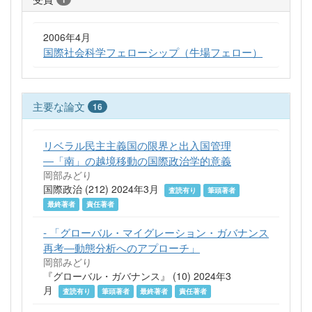
2006年4月
国際社会科学フェローシップ（牛場フェロー）
主要な論文
16
リベラル民主主義国の限界と出入国管理
―「南」の越境移動の国際政治学的意義
岡部みどり
国際政治 (212) 2024年3月
査読有り
筆頭著者
最終著者
責任著者
- 「グローバル・マイグレーション・ガバナンス
再考―動態分析へのアプローチ」
岡部みどり
『グローバル・ガバナンス』 (10) 2024年3
月
査読有り
筆頭著者
最終著者
責任著者