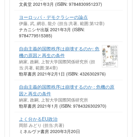
文眞堂 2021年3月 (ISBN: 9784830951237)
ヨーロッパ・デモクラシーの論点
伊藤, 武, 網谷, 龍介 (担当:共著, 範囲:第12章)
ナカニシヤ出版 2021年3月 (ISBN:
9784779515385)
自由主義的国際秩序は崩壊するのか: 危
機の原因と再生の条件
納家, 政嗣, 上智大学国際関係研究所 (担
当:共著, 範囲:第4章)
勁草書房 2021年2月1日 (ISBN: 4326302976)
自由主義的国際秩序は崩壊するのか : 危機の原
因と再生の条件
納家, 政嗣, 上智大学国際関係研究所
勁草書房 2021年1月 (ISBN: 9784326302970)
よく分かるEU政治
岡部 みどり (担当:共著)
ミネルヴァ書房 2020年3月20日