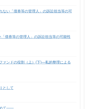
れない「債券等の管理人」の訴訟担当等の可
い「債券等の管理人」の訴訟担当等の可能性
ァンドの役割（上）(下)—私的整理による
りとして
めて――