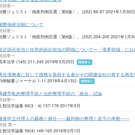
田頭章一
別冊ジュリスト「倒産判例百選〔第6版〕」 (252) 86-87 2021年1月30
国際倒産法制について
田頭章一
別冊ジュリスト「倒産判例百選〔第6版〕」 (252) 204-205 2021年1月
法定訴訟担当と任意的訴訟担当の関係についてー「境界領域」にお
田頭章一
熊本法学 (145) 211-245 2019年3月25日
招待有り
再生債務者に対して債務を負担する者がその関連会社の有する再生
判例秘書ジャーナル 1-11 2018年4月13日
招待有り
再建型私的整理手続と法的整理手続の「統合」試論
田頭章一
上智法学論集 60(3・4) 137-178 2017年3月
破産申立代理人の義務と責任――裁判例の整理と若干の考察――
田頭 章一
上智法学論集 59(4) 149-165 2016年3月1日