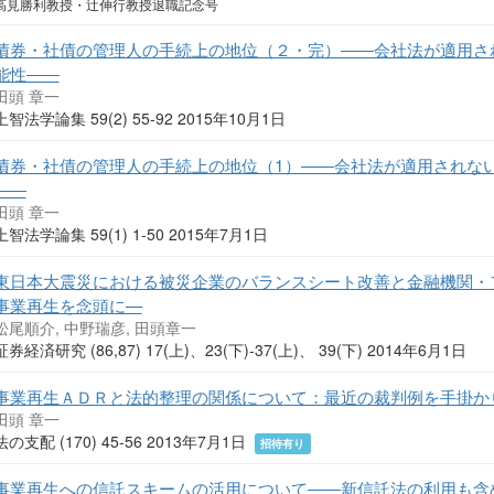
高見勝利教授・辻伸行教授退職記念号
債券・社債の管理人の手続上の地位（２・完）――会社法が適用さ
能性――
田頭 章一
上智法学論集 59(2) 55-92 2015年10月1日
債券・社債の管理人の手続上の地位（1）――会社法が適用されな
――
田頭 章一
上智法学論集 59(1) 1-50 2015年7月1日
東日本大震災における被災企業のバランスシート改善と金融機関・フ
事業再生を念頭に—
松尾順介, 中野瑞彦, 田頭章一
証券経済研究 (86,87) 17(上)、23(下)-37(上)、 39(下) 2014年6月1日
事業再生ＡＤＲと法的整理の関係について：最近の裁判例を手掛か
田頭 章一
法の支配 (170) 45-56 2013年7月1日
招待有り
事業再生への信託スキームの活用について――新信託法の利用も含