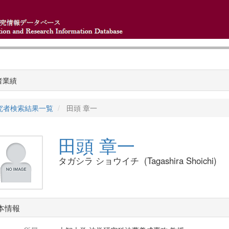
者業績
究者検索結果一覧
田頭 章一
田頭 章一
タガシラ ショウイチ (Tagashira Shoichi)
本情報