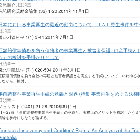
松尾順介, 田頭章一
信託研究奨励金論集 (32) 1-20 2011年11月1日
日本における事業再生の最近の動向について―ＪＡＬ更生事件を中
田頭章一
법과기업연구 1(1) 3-44 2011年7月1日
巨額賠償等債務を負う債務者の事業再生と被害者保護--倒産手続と
ム」の検討を手掛かりとして
田頭章一
東北学院法学 (71) 620-594 2011年3月1日
巨額賠償債務を負う会社の再建と被害者保護とを両立する手続について、いわゆる
しながら、検討。
事前調整型事業再生手続の意義と限界 (特集 事業再生をめぐる法律問題
田頭章一
ジュリスト (1401) 21-28 2010年6月1日
21～28頁 「事前調整型事業再生手続」の意義と、実務上のメリットを検討したう
議論を参考にしならが論ずる。
Trustee's Insolvency and Creditors' Rights: An Analysis of the Tre
Australia