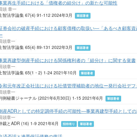
事業再生手続における「債権者の組分け」の新たな可能性
田頭 章一
上智法学論集 67(4) 91-112 2024年3月
筆頭著者
証券会社の破産手続における顧客債権の取扱い―「あるべき顧客資
ー
田頭章一
上智法学論集 65(4) 89-131 2022年3月
筆頭著者
事業再建型倒産手続における関係権利者の「組分け」に関する覚書
田頭章一
上智法学論集 65(1・2) 1-24 2021年10月
筆頭著者
令和元年改正会社法における社債管理補助者の地位ー発行会社デフ
田頭章一
判例秘書ジャーナル (2021年6月30日) 1-15 2021年6月
筆頭著者
倒産ADRとしての特定調停手続の可能性―事業再建型手続としての
田頭章一
仲裁とADR (16) 1-9 2021年6月
招待有り
筆頭著者
弁済否認と連帯保証債務の復活