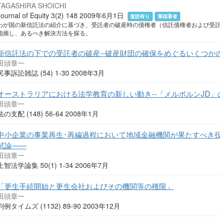
TAGASHIRA SHOICHI
Journal of Equity 3(2) 148 2009年6月1日
査読有り
筆頭著者
わが国の新信託法の紹介に基づき、受託者の破産時の債権者（信託債権者および受
指摘し、あるべき解決方法を探る。
新信託法の下での受託者の破産--破産財団の確保をめぐるいくつか
田頭章一
民事訴訟雑誌 (54) 1-30 2008年3月
オーストラリアにおける法学教育の新しい動き--「メルボルンJD
田頭章一
法の支配 (148) 56-64 2008年1月
中小企業の事業再生･再編過程において地域金融機関が果たすべき
試論――
田頭章一
上智法学論集 50(1) 1-34 2006年7月
「更生手続開始と更生会社およびその機関等の権限」
田頭章一
判例タイムズ (1132) 89-90 2003年12月