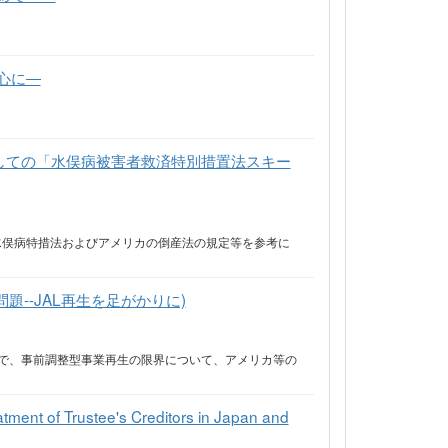
心に―
しての「水俣病被害者救済特別措置法スキー
水俣病特措法およびアメリカの倒産法の規定等を参考に
--JAL再生を足がかりに)
えで、事前調整型事業再生の限界について、アメリカ等の
atment of Trustee's Creditors in Japan and