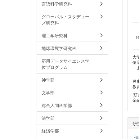
言語科学研究科
グローバル・スタディー
ズ研究科
理工学研究科
r
地球環境学研究科
大
応用データサイエンス学
倒
位プログラム
ま
神学部
民
教
文学部
(研
金
総合人間科学部
法学部
研
経済学部
倒