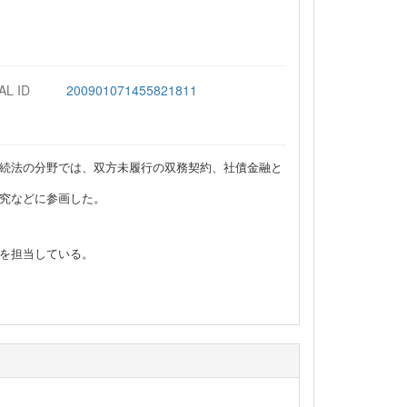
AL ID
200901071455821811
続法の分野では、双方未履行の双務契約、社債金融と
究などに参画した。
を担当している。