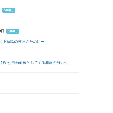
日
招待有り
30日
招待有り
ける議論の整理のためにー
債権を 自働債権としてする相殺の許容性