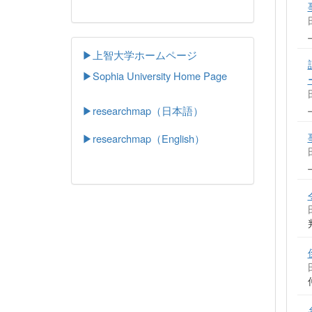
▶上智大学ホームページ
▶
Sophia University Home Page
▶researchmap（日本語）
▶researchmap（English）