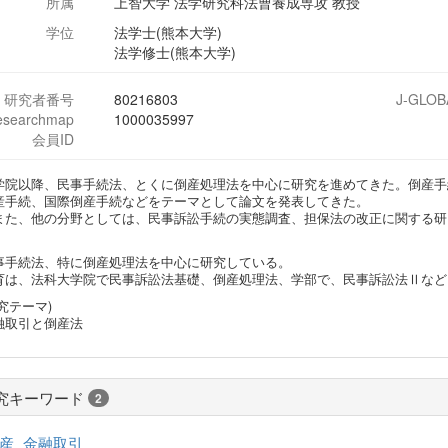
所属
上智大学 法学研究科法曹養成専攻 教授
学位
法学士(熊本大学)
法学修士(熊本大学)
研究者番号
80216803
J-GLOB
esearchmap
1000035997
会員ID
学院以降、民事手続法、とくに倒産処理法を中心に研究を進めてきた。倒産手
産手続、国際倒産手続などをテーマとして論文を発表してきた。
た、他の分野としては、民事訴訟手続の実態調査、担保法の改正に関する研
事手続法、特に倒産処理法を中心に研究している。
育は、法科大学院で民事訴訟法基礎、倒産処理法、学部で、民事訴訟法Ⅱなど
究テーマ)
融取引と倒産法
究キーワード
2
産
金融取引