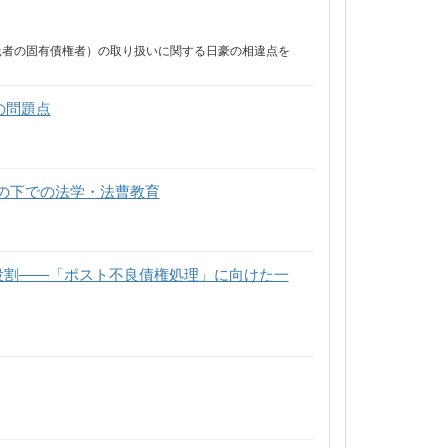
託者の固有債権者）の取り扱いに関する日豪の相違点を
の問題点
」の下での法学・法曹教育
役割――「ポスト不良債権処理」に向けた一